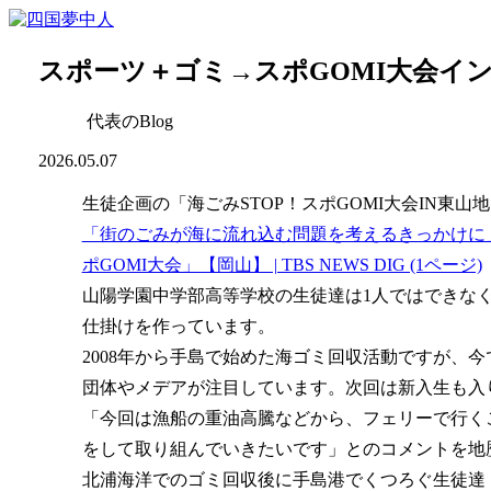
スポーツ＋ゴミ→スポGOMI大会イ
代表のBlog
2026.05.07
生徒企画の「海ごみSTOP！スポGOMI大会IN東
「街のごみが海に流れ込む問題を考えるきっかけに
ポGOMI大会」【岡山】 | TBS NEWS DIG (1ページ)
山陽学園中学部高等学校の生徒達は1人ではできな
仕掛けを作っています。
2008年から手島で始めた海ゴミ回収活動ですが、
団体やメデアが注目しています。次回は新入生も入
「今回は漁船の重油高騰などから、フェリーで行く
をして取り組んでいきたいです」とのコメントを地
北浦海洋でのゴミ回収後に手島港でくつろぐ生徒達