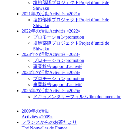
塩飽部隊プロジェクト
Projet d’unité de
Shiwaku
2021年の活動
Activités «2021»
塩飽部隊プロジェクト
Projet d’unité de
Shiwaku
2022年の活動
Activités «2022»
プロモーション
promotion
塩飽部隊プロジェクト
Projet d’unité de
Shiwaku
2023年の活動
Activités «2023»
プロモーション
promotion
事業報告
rapport d’activité
2024年の活動
Activités «2024»
プロモーション
promotion
事業報告
rapport d’activité
2025年の活動
Activités «2025»
ドキュメンタリーフィルム
film documentaire
2009年の活動
Activités «2009»
フランスからのお茶だより
Thé Nouvelles de France