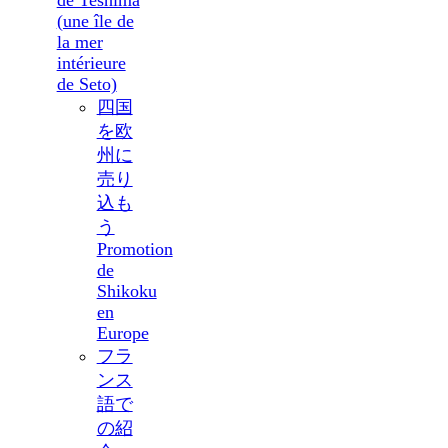
(une île de
la mer
intérieure
de Seto)
四国
を欧
州に
売り
込も
う
Promotion
de
Shikoku
en
Europe
フラ
ンス
語で
の紹