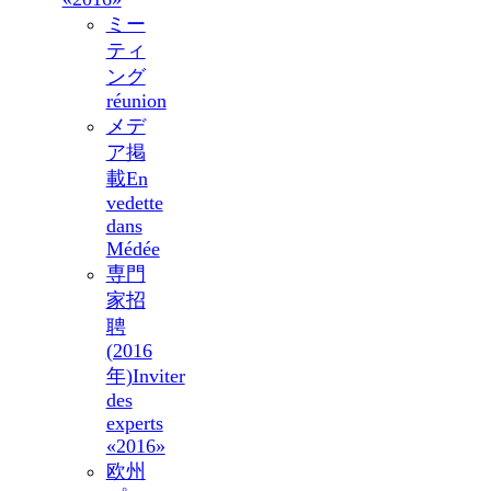
ミー
ティ
ング
réunion
メデ
ア掲
載
En
vedette
dans
Médée
専門
家招
聘
(2016
年)
Inviter
des
experts
«2016»
欧州