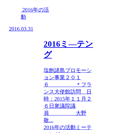
2016年の活
動
2016.03.31
2016ミ―テン
グ
塩飽諸島プロモーシ
ョン事業２０１
６ ＊フラ
ンス大使館訪問 日
時：2015年１１月２
６日衆議院議
員 大野
敬...
2016年の活動
ミーテ