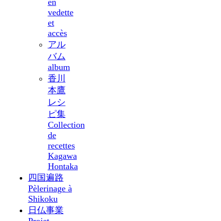
en
vedette
et
accès
アル
バム
album
香川
本鷹
レシ
ピ集
Collection
de
recettes
Kagawa
Hontaka
四国遍路
Pèlerinage à
Shikoku
日仏事業
Projet