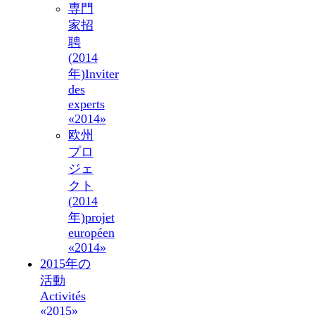
専門
家招
聘
(2014
年)
Inviter
des
experts
«2014»
欧州
プロ
ジェ
クト
(2014
年)
projet
européen
«2014»
2015年の
活動
Activités
«2015»