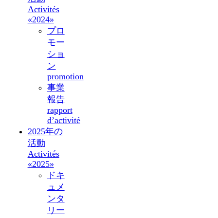
Activités
«2024»
プロ
モー
ショ
ン
promotion
事業
報告
rapport
d’activité
2025年の
活動
Activités
«2025»
ドキ
ュメ
ンタ
リー