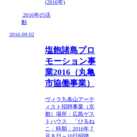
(2016年)
2016年の活
動
2016.09.02
塩飽諸島プロ
モーション事
業2016（丸亀
市協働事業）
ヴィラ九条山アーテ
ィスト招聘事業（京
都）場所：広島ゲス
トハウス 「ひるね
こ」時期：2016年７
月８日～10日招聘