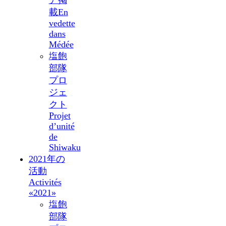
ア掲
載
En
vedette
dans
Médée
塩飽
部隊
プロ
ジェ
クト
Projet
d’unité
de
Shiwaku
2021年の
活動
Activités
«2021»
塩飽
部隊