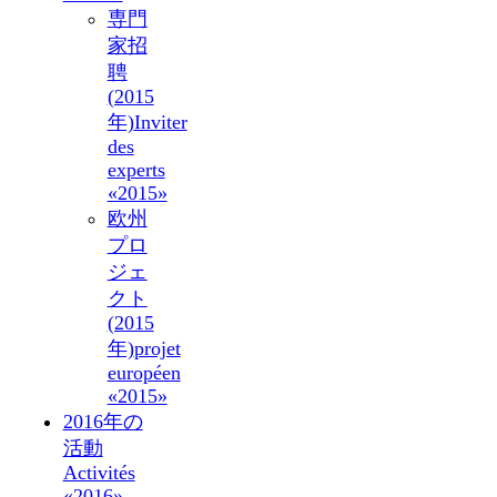
専門
家招
聘
(2015
年)
Inviter
des
experts
«2015»
欧州
プロ
ジェ
クト
(2015
年)
projet
européen
«2015»
2016年の
活動
Activités
«2016»