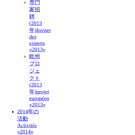
専門
家招
聘
(2013
年)
Inviter
des
experts
«2013»
欧州
プロ
ジェ
クト
(2013
年)
projet
européen
«2013»
2014年の
活動
Activités
«2014»