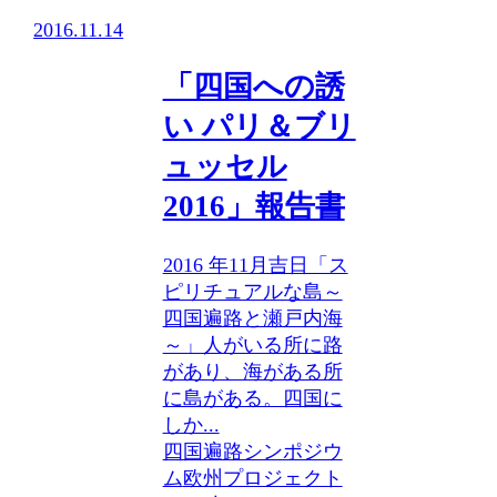
2016.11.14
「四国への誘
い パリ＆ブリ
ュッセル
2016」報告書
2016 年11月吉日「ス
ピリチュアルな島～
四国遍路と瀬戸内海
～」人がいる所に路
があり、海がある所
に島がある。四国に
しか...
四国遍路シンポジウ
ム
欧州プロジェクト