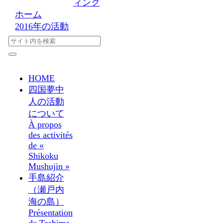
ィング
ホーム
2016年の活動
HOME
四国夢中
人の活動
について
À propos
des activités
de «
Shikoku
Mushujin »
手島紹介
（瀬戸内
海の島）
Présentation
de Teshima