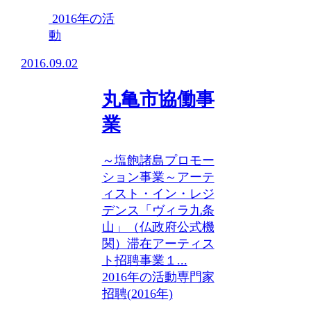
2016年の活
動
2016.09.02
丸亀市協働事
業
～塩飽諸島プロモー
ション事業～アーテ
ィスト・イン・レジ
デンス「ヴィラ九条
山」（仏政府公式機
関）滞在アーティス
ト招聘事業１...
2016年の活動
専門家
招聘(2016年)