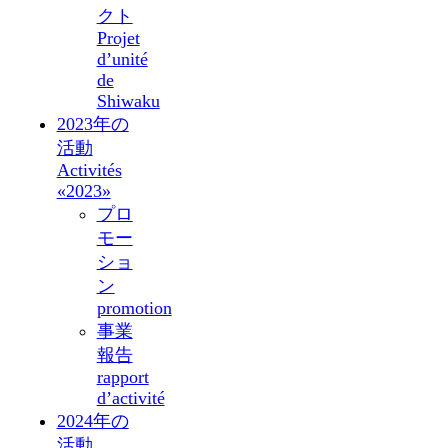
クト
Projet
d’unité
de
Shiwaku
2023年の
活動
Activités
«2023»
プロ
モー
ショ
ン
promotion
事業
報告
rapport
d’activité
2024年の
活動