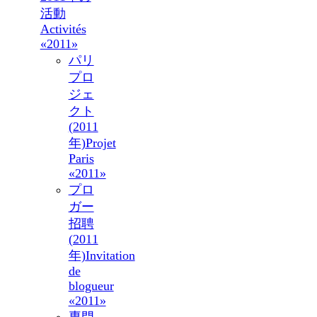
活動
Activités
«2011»
パリ
プロ
ジェ
クト
(2011
年)
Projet
Paris
«2011»
プロ
ガー
招聘
(2011
年)
Invitation
de
blogueur
«2011»