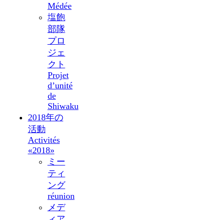
Médée
塩飽
部隊
プロ
ジェ
クト
Projet
d’unité
de
Shiwaku
2018年の
活動
Activités
«2018»
ミー
ティ
ング
réunion
メデ
ィア