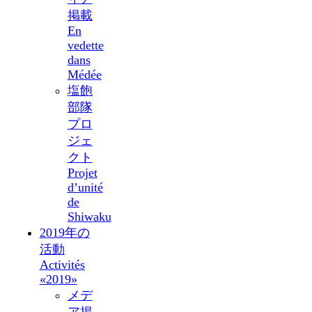
掲載
En
vedette
dans
Médée
塩飽
部隊
プロ
ジェ
クト
Projet
d’unité
de
Shiwaku
2019年の
活動
Activités
«2019»
メデ