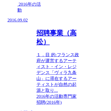
2016年の活
動
2016.09.02
招聘事業（高
松）
１．目 的:フランス政
府が運営するアーテ
ィスト・イン・レジ
デンス「ヴィラ九条
山」に滞在するアー
ティストが自然の起
源と取り...
2016年の活動
専門家
招聘(2016年)