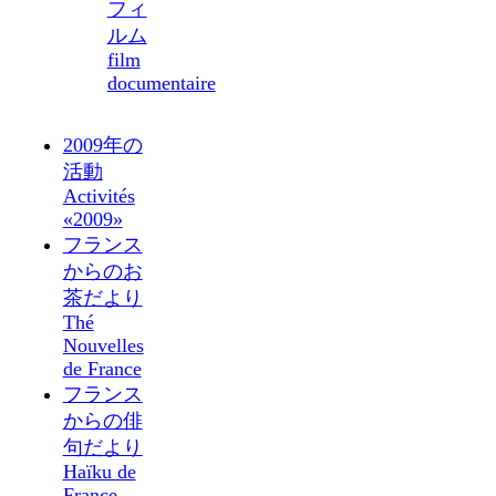
フィ
ルム
film
documentaire
2009年の
活動
Activités
«2009»
フランス
からのお
茶だより
Thé
Nouvelles
de France
フランス
からの俳
句だより
Haïku de
France