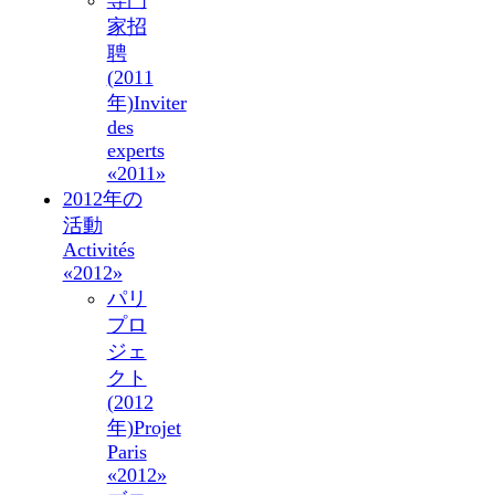
専門
家招
聘
(2011
年)
Inviter
des
experts
«2011»
2012年の
活動
Activités
«2012»
パリ
プロ
ジェ
クト
(2012
年)
Projet
Paris
«2012»