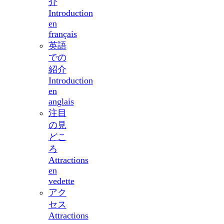
介
Introduction
en
français
英語
での
紹介
Introduction
en
anglais
注目
の見
どこ
ろ
Attractions
en
vedette
アク
セス
Attractions