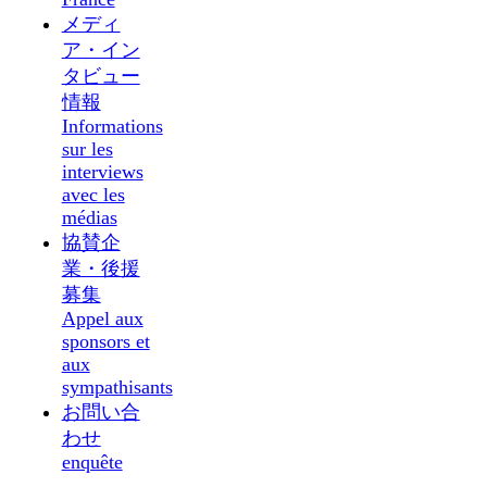
メディ
ア・イン
タビュー
情報
Informations
sur les
interviews
avec les
médias
協賛企
業・後援
募集
Appel aux
sponsors et
aux
sympathisants
お問い合
わせ
enquête