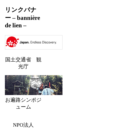
リンクバナ
ー – bannière
de lien –
国土交通省 観
光庁
お遍路シンポジ
ューム
NPO法人