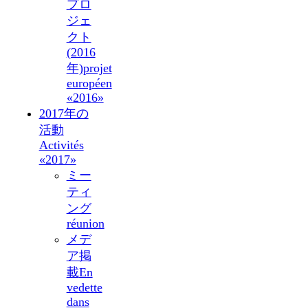
プロ
ジェ
クト
(2016
年)
projet
européen
«2016»
2017年の
活動
Activités
«2017»
ミー
ティ
ング
réunion
メデ
ア掲
載
En
vedette
dans