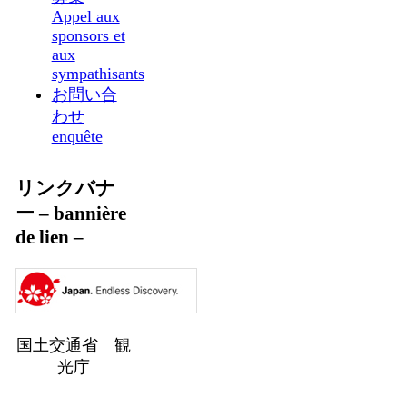
Appel aux
sponsors et
aux
sympathisants
お問い合
わせ
enquête
リンクバナ
ー – bannière
de lien –
国土交通省 観
光庁