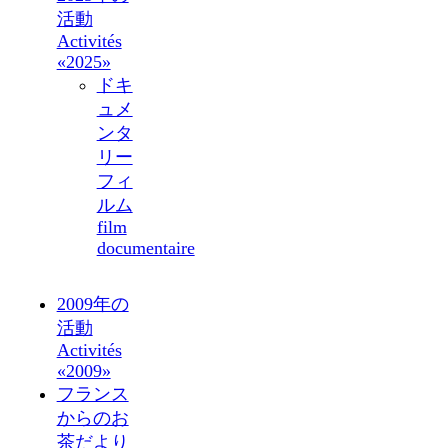
活動
Activités
«2025»
ドキ
ュメ
ンタ
リー
フィ
ルム
film
documentaire
2009年の
活動
Activités
«2009»
フランス
からのお
茶だより