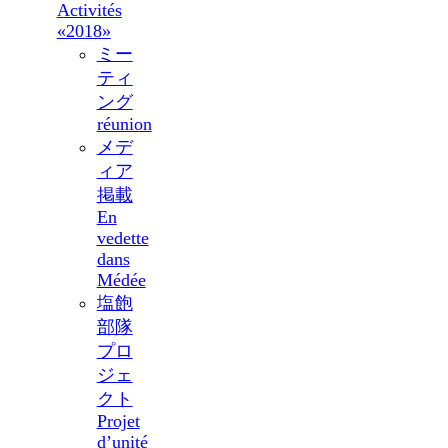
Activités
«2018»
ミー
ティ
ング
réunion
メデ
ィア
掲載
En
vedette
dans
Médée
塩飽
部隊
プロ
ジェ
クト
Projet
d’unité