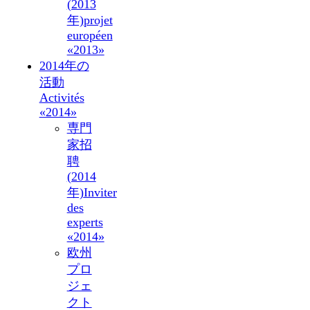
(2013
年)
projet
européen
«2013»
2014年の
活動
Activités
«2014»
専門
家招
聘
(2014
年)
Inviter
des
experts
«2014»
欧州
プロ
ジェ
クト