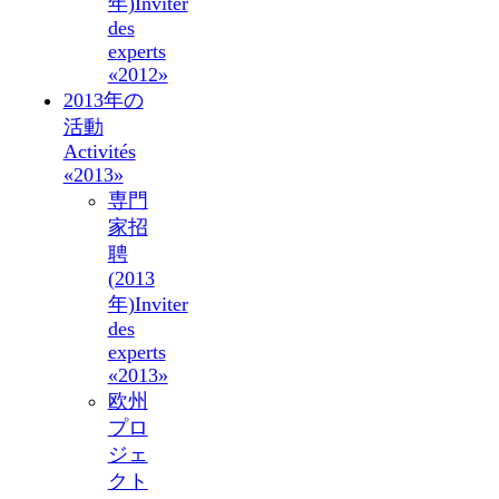
年)
Inviter
des
experts
«2012»
2013年の
活動
Activités
«2013»
専門
家招
聘
(2013
年)
Inviter
des
experts
«2013»
欧州
プロ
ジェ
クト