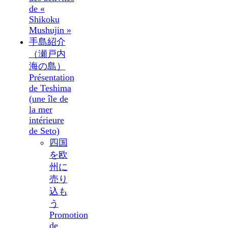
de «
Shikoku
Mushujin »
手島紹介
（瀬戸内
海の島）
Présentation
de Teshima
(une île de
la mer
intérieure
de Seto)
四国
を欧
州に
売り
込も
う
Promotion
de