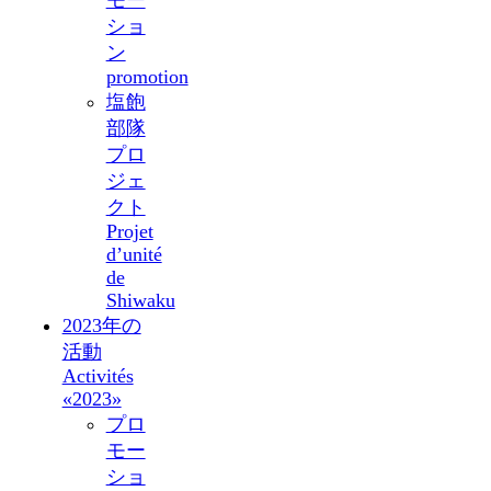
モー
ショ
ン
promotion
塩飽
部隊
プロ
ジェ
クト
Projet
d’unité
de
Shiwaku
2023年の
活動
Activités
«2023»
プロ
モー
ショ