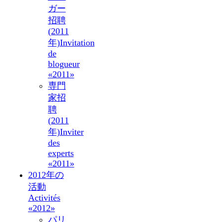
ガー
招聘
(2011
年)
Invitation
de
blogueur
«2011»
専門
家招
聘
(2011
年)
Inviter
des
experts
«2011»
2012年の
活動
Activités
«2012»
パリ