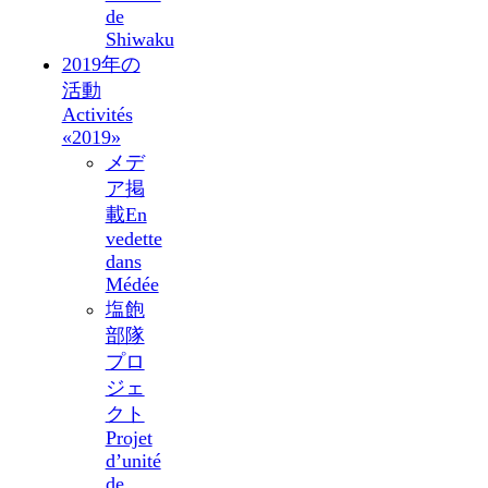
de
Shiwaku
2019年の
活動
Activités
«2019»
メデ
ア掲
載
En
vedette
dans
Médée
塩飽
部隊
プロ
ジェ
クト
Projet
d’unité
de