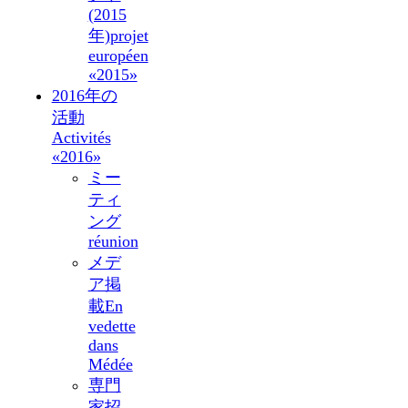
(2015
年)
projet
européen
«2015»
2016年の
活動
Activités
«2016»
ミー
ティ
ング
réunion
メデ
ア掲
載
En
vedette
dans
Médée
専門
家招