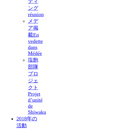
ティ
ング
réunion
メデ
ア掲
載
En
vedette
dans
Médée
塩飽
部隊
プロ
ジェ
クト
Projet
d’unité
de
Shiwaku
2018年の
活動