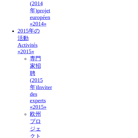
(2014
年)
projet
européen
«2014»
2015年の
活動
Activités
«2015»
専門
家招
聘
(2015
年)
Inviter
des
experts
«2015»
欧州
プロ
ジェ
クト