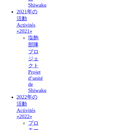
Shiwaku
2021年の
活動
Activités
«2021»
塩飽
部隊
プロ
ジェ
クト
Projet
d’unité
de
Shiwaku
2022年の
活動
Activités
«2022»
プロ