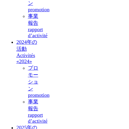
ン
promotion
事業
報告
rapport
d’activité
2024年の
活動
Activités
«2024»
プロ
モー
ショ
ン
promotion
事業
報告
rapport
d’activité
2025年の