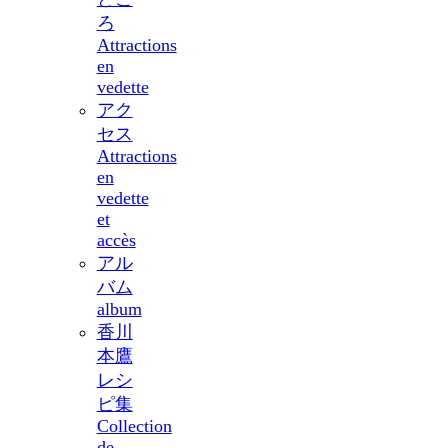
ろ
Attractions
en
vedette
アク
セス
Attractions
en
vedette
et
accès
アル
バム
album
香川
本鷹
レシ
ピ集
Collection
de