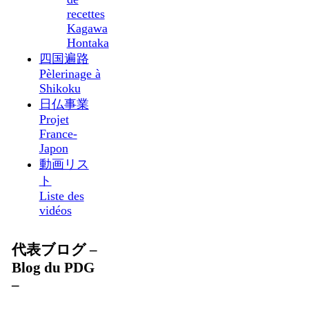
recettes
Kagawa
Hontaka
四国遍路
Pèlerinage à
Shikoku
日仏事業
Projet
France-
Japon
動画リス
ト
Liste des
vidéos
代表ブログ –
Blog du PDG
–