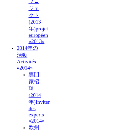
プロ
ジェ
クト
(2013
年)
projet
européen
«2013»
2014年の
活動
Activités
«2014»
専門
家招
聘
(2014
年)
Inviter
des
experts
«2014»
欧州