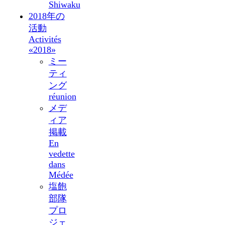
Shiwaku
2018年の
活動
Activités
«2018»
ミー
ティ
ング
réunion
メデ
ィア
掲載
En
vedette
dans
Médée
塩飽
部隊
プロ
ジェ