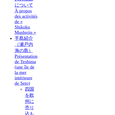
について
À propos
des activités
de «
Shikoku
Mushujin »
手島紹介
（瀬戸内
海の島）
Présentation
de Teshima
(une île de
la mer
intérieure
de Seto)
四国
を欧
州に
売り
込も