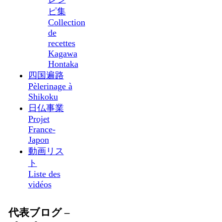
ピ集
Collection
de
recettes
Kagawa
Hontaka
四国遍路
Pèlerinage à
Shikoku
日仏事業
Projet
France-
Japon
動画リス
ト
Liste des
vidéos
代表ブログ –