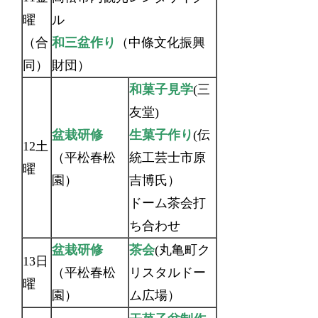
曜
ル
（合
和三盆作り
（中條文化振興
同）
財団）
和菓子見学
(三
友堂)
盆栽研修
生菓子作り
(伝
12土
（平松春松
統工芸士市原
曜
園）
吉博氏）
ドーム茶会打
ち合わせ
盆栽研修
茶会
(丸亀町ク
13日
（平松春松
リスタルドー
曜
園）
ム広場）