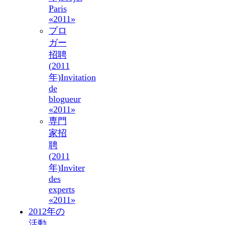
Paris
«2011»
プロ
ガー
招聘
(2011
年)
Invitation
de
blogueur
«2011»
専門
家招
聘
(2011
年)
Inviter
des
experts
«2011»
2012年の
活動