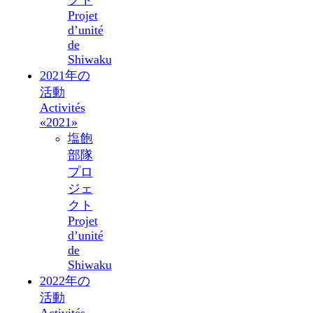
Projet
d’unité
de
Shiwaku
2021年の
活動
Activités
«2021»
塩飽
部隊
プロ
ジェ
クト
Projet
d’unité
de
Shiwaku
2022年の
活動
Activités