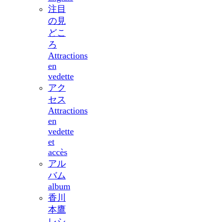
注目
の見
どこ
ろ
Attractions
en
vedette
アク
セス
Attractions
en
vedette
et
accès
アル
バム
album
香川
本鷹
レシ