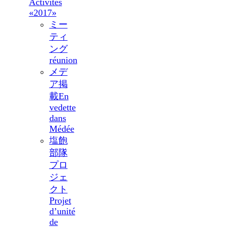
Activités
«2017»
ミー
ティ
ング
réunion
メデ
ア掲
載
En
vedette
dans
Médée
塩飽
部隊
プロ
ジェ
クト
Projet
d’unité
de