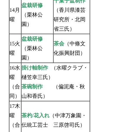
干菓子盆制作
盆栽研修
14月
（香川県漆芸
（栗林公
曜
研究所・北岡
園）
省三氏）
盆栽研修
15火
茶会
（中條文
（栗林公
曜
化振興財団）
園）
16水
掛け軸制作
（水曜クラブ・
曜
樋笠幸三氏）
（合
茶碗制作
（偏泥庵・秋
同）
山和香氏）
17木
曜
茶杓/花入れ
（中津万象園・
（合
伝統工芸士 三原啓司氏）