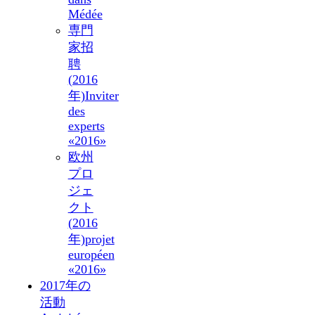
Médée
専門
家招
聘
(2016
年)
Inviter
des
experts
«2016»
欧州
プロ
ジェ
クト
(2016
年)
projet
européen
«2016»
2017年の
活動