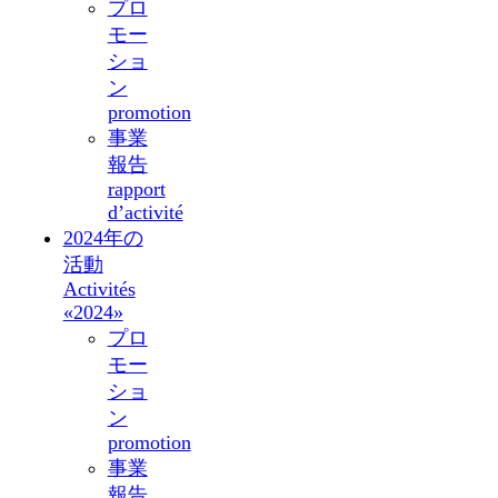
プロ
モー
ショ
ン
promotion
事業
報告
rapport
d’activité
2024年の
活動
Activités
«2024»
プロ
モー
ショ
ン
promotion
事業
報告