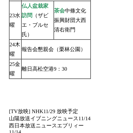
仏人盆栽家
茶会
中條文化
23水
訪問
（ザビ
振興財団大西
曜
エ・ブルセ
清右衛門
氏）
24木
報告会懇親会（栗林公園）
曜
25金
離日高松空港9：30
曜
[TV放映] NHK11/29 放映予定
山陽放送イブニングニュース11/14
西日本放送ニュースエブリィー
11/14