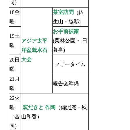
同）
18金
茶室訪問
(仏
曜
生山・脇邸)
お手前披露
19土
(栗林公園・ 日
アジア太平
曜
暮亭)
洋盆栽水石
大会
20日
フリータイム
曜
21月
報告会準備
曜
22火
曜
窯だきと 作陶
（偏泥庵・秋
（合
山和香）
同）