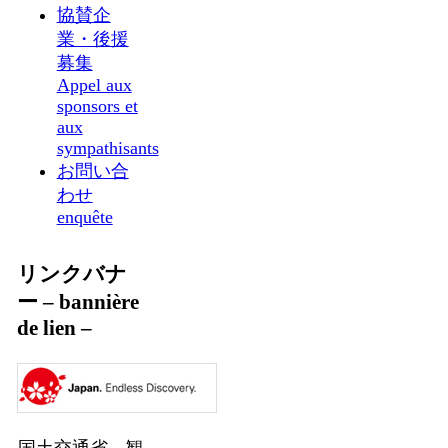
協賛企
業・後援
募集
Appel aux
sponsors et
aux
sympathisants
お問い合
わせ
enquête
リンクバナ
ー – bannière
de lien –
国土交通省 観