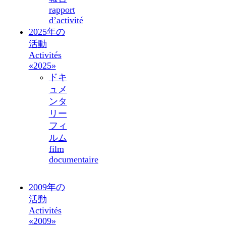
rapport
d’activité
2025年の
活動
Activités
«2025»
ドキ
ュメ
ンタ
リー
フィ
ルム
film
documentaire
2009年の
活動
Activités
«2009»