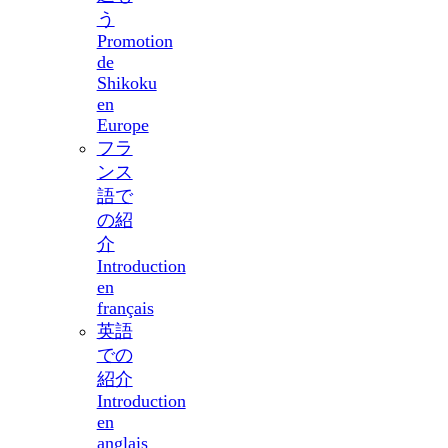
う
Promotion
de
Shikoku
en
Europe
フラ
ンス
語で
の紹
介
Introduction
en
français
英語
での
紹介
Introduction
en
anglais