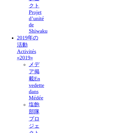
クト
Projet
d’unité
de
Shiwaku
2019年の
活動
Activités
«2019»
メデ
ア掲
載
En
vedette
dans
Médée
塩飽
部隊
プロ
ジェ
クト