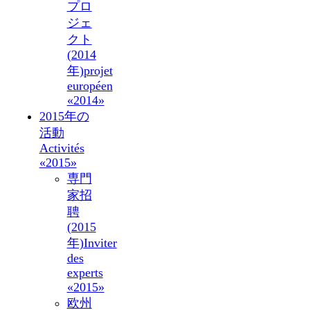
プロ
ジェ
クト
(2014
年)
projet
européen
«2014»
2015年の
活動
Activités
«2015»
専門
家招
聘
(2015
年)
Inviter
des
experts
«2015»
欧州