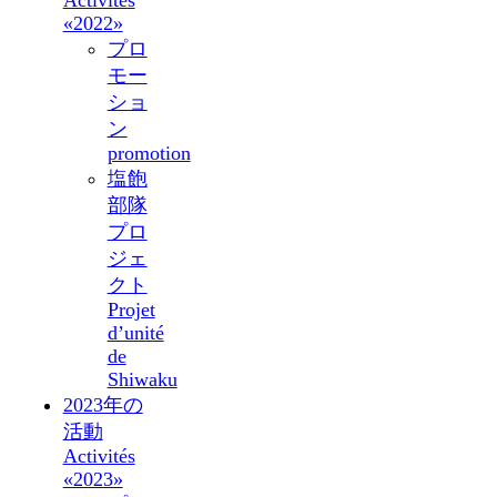
«2022»
プロ
モー
ショ
ン
promotion
塩飽
部隊
プロ
ジェ
クト
Projet
d’unité
de
Shiwaku
2023年の
活動
Activités
«2023»