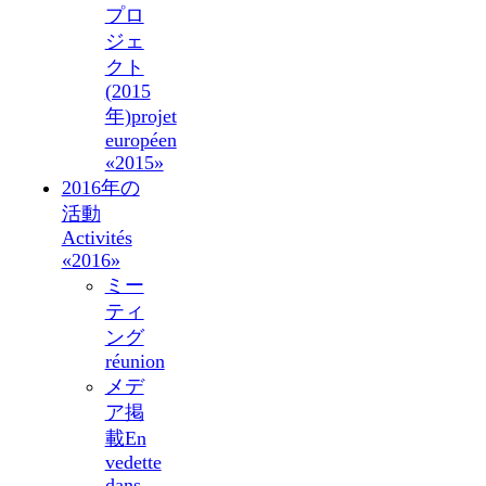
プロ
ジェ
クト
(2015
年)
projet
européen
«2015»
2016年の
活動
Activités
«2016»
ミー
ティ
ング
réunion
メデ
ア掲
載
En
vedette
dans