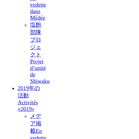
vedette
dans
Médée
塩飽
部隊
プロ
ジェ
クト
Projet
d’unité
de
Shiwaku
2019年の
活動
Activités
«2019»
メデ
ア掲
載
En
vedette