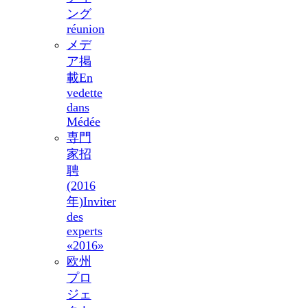
ング
réunion
メデ
ア掲
載
En
vedette
dans
Médée
専門
家招
聘
(2016
年)
Inviter
des
experts
«2016»
欧州
プロ
ジェ