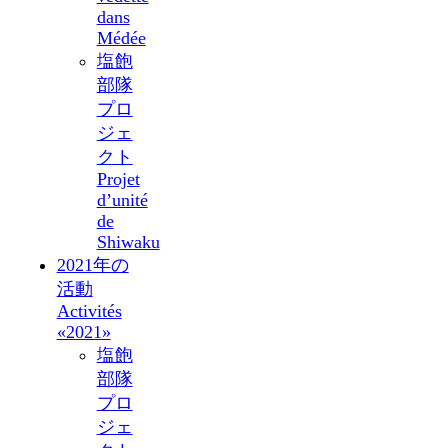
dans
Médée
塩飽
部隊
プロ
ジェ
クト
Projet
d’unité
de
Shiwaku
2021年の
活動
Activités
«2021»
塩飽
部隊
プロ
ジェ