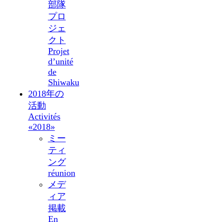
部隊
プロ
ジェ
クト
Projet
d’unité
de
Shiwaku
2018年の
活動
Activités
«2018»
ミー
ティ
ング
réunion
メデ
ィア
掲載
En