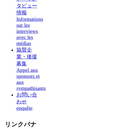
タビュー
情報
Informations
sur les
interviews
avec les
médias
協賛企
業・後援
募集
Appel aux
sponsors et
aux
sympathisants
お問い合
わせ
enquête
リンクバナ