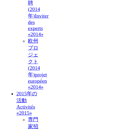
聘
(2014
年)
Inviter
des
experts
«2014»
欧州
プロ
ジェ
クト
(2014
年)
projet
européen
«2014»
2015年の
活動
Activités
«2015»
専門
家招