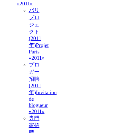
«2011»
パリ
プロ
ジェ
クト
(2011
年)
Projet
Paris
«2011»
プロ
ガー
招聘
(2011
年)
Invitation
de
blogueur
«2011»
専門
家招
聘