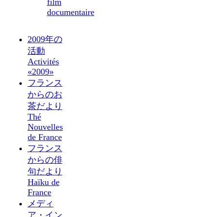
film
documentaire
2009年の
活動
Activités
«2009»
フランス
からのお
茶だより
Thé
Nouvelles
de France
フランス
からの俳
句だより
Haïku de
France
メディ
ア・イン