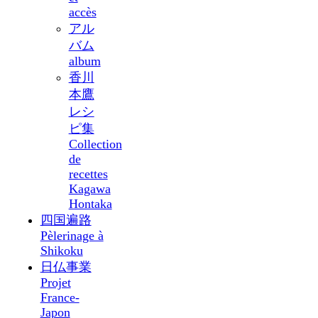
accès
アル
バム
album
香川
本鷹
レシ
ピ集
Collection
de
recettes
Kagawa
Hontaka
四国遍路
Pèlerinage à
Shikoku
日仏事業
Projet
France-
Japon