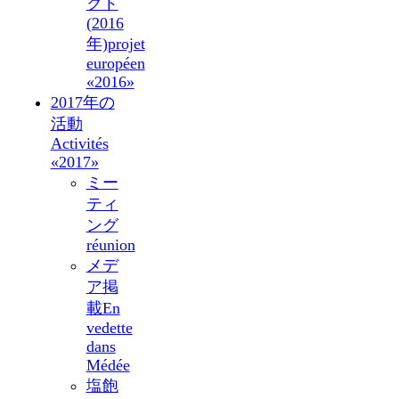
クト
(2016
年)
projet
européen
«2016»
2017年の
活動
Activités
«2017»
ミー
ティ
ング
réunion
メデ
ア掲
載
En
vedette
dans
Médée
塩飽