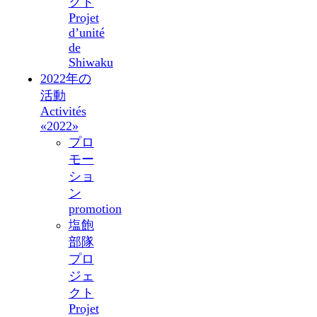
クト
Projet
d’unité
de
Shiwaku
2022年の
活動
Activités
«2022»
プロ
モー
ショ
ン
promotion
塩飽
部隊
プロ
ジェ
クト
Projet