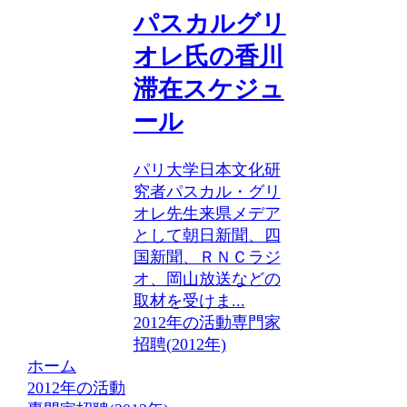
パスカルグリ
オレ氏の香川
滞在スケジュ
ール
パリ大学日本文化研
究者パスカル・グリ
オレ先生来県メデア
として朝日新聞、四
国新聞、ＲＮＣラジ
オ、岡山放送などの
取材を受けま...
2012年の活動
専門家
招聘(2012年)
ホーム
2012年の活動