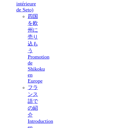
intérieure
de Seto)
四国
を欧
州に
売り
込も
う
Promotion
de
Shikoku
en
Europe
フラ
ンス
語で
の紹
介
Introduction
en