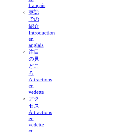
français
英語
での
紹介
Introduction
en
anglais
注目
の見
どこ
ろ
Attractions
en
vedette
アク
セス
Attractions
en
vedette
et