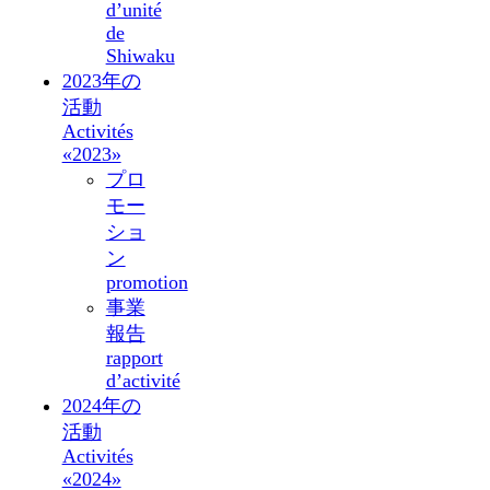
d’unité
de
Shiwaku
2023年の
活動
Activités
«2023»
プロ
モー
ショ
ン
promotion
事業
報告
rapport
d’activité
2024年の
活動
Activités
«2024»