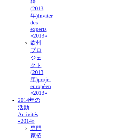
聘
(2013
年)
Inviter
des
experts
«2013»
欧州
プロ
ジェ
クト
(2013
年)
projet
européen
«2013»
2014年の
活動
Activités
«2014»
専門
家招