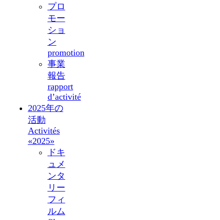
プロ
モー
ショ
ン
promotion
事業
報告
rapport
d’activité
2025年の
活動
Activités
«2025»
ドキ
ュメ
ンタ
リー
フィ
ルム