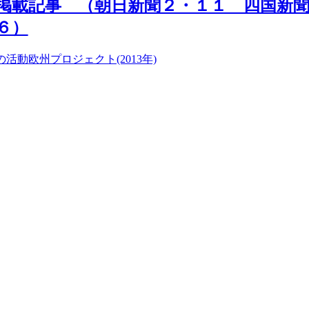
掲載記事 （朝日新聞２・１１ 四国新
６）
年の活動
欧州プロジェクト(2013年)