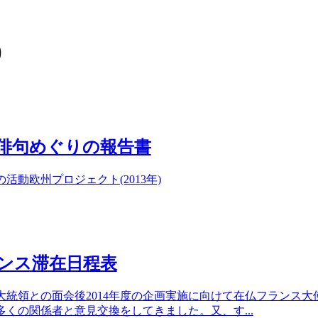
)
俳句めぐりの報告書
年の活動
欧州プロジェクト(2013年)
ンス滞在日程表
大統領との面会後2014年度の企画実施に向けて在仏フランス大
多くの関係者と意見交換をしてきました。又、す...