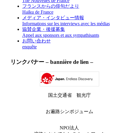
Thé Nouvelles de France
フランスからの俳句だより
Haïku de France
メディア・インタビュー情報
Informations sur les interviews avec les médias
協賛企業・後援募集
Appel aux sponsors et aux sympathisants
お問い合わせ
enquête
リンクバナー – bannière de lien –
国土交通省 観光庁
お遍路シンポジューム
NPO法人