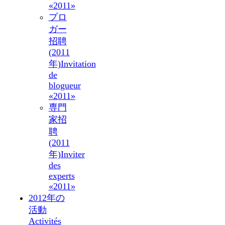
«2011»
プロ
ガー
招聘
(2011
年)
Invitation
de
blogueur
«2011»
専門
家招
聘
(2011
年)
Inviter
des
experts
«2011»
2012年の
活動
Activités