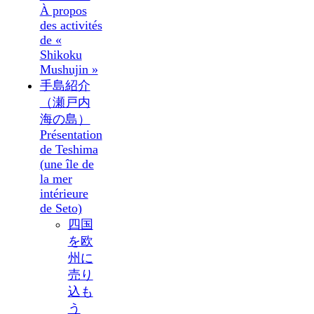
À propos
des activités
de «
Shikoku
Mushujin »
手島紹介
（瀬戸内
海の島）
Présentation
de Teshima
(une île de
la mer
intérieure
de Seto)
四国
を欧
州に
売り
込も
う