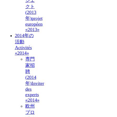
ジェ
クト
(2013
年)
projet
européen
«2013»
2014年の
活動
Activités
«2014»
専門
家招
聘
(2014
年)
Inviter
des
experts
«2014»
欧州
プロ