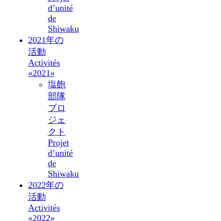
d’unité
de
Shiwaku
2021年の
活動
Activités
«2021»
塩飽
部隊
プロ
ジェ
クト
Projet
d’unité
de
Shiwaku
2022年の
活動
Activités
«2022»