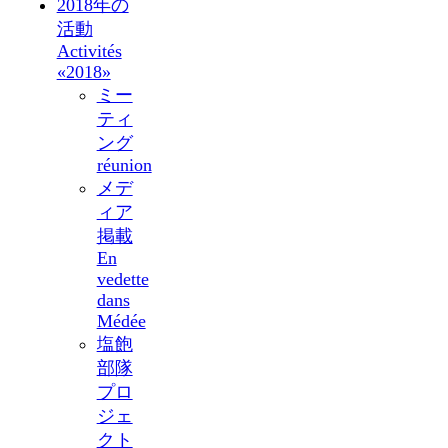
2018年の
活動
Activités
«2018»
ミー
ティ
ング
réunion
メデ
ィア
掲載
En
vedette
dans
Médée
塩飽
部隊
プロ
ジェ
クト