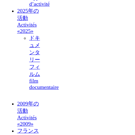
d’activité
2025年の
活動
Activités
«2025»
ドキ
ュメ
ンタ
リー
フィ
ルム
film
documentaire
2009年の
活動
Activités
«2009»
フランス