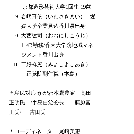
京都造形芸術大学1回生 19歳
岩崎真依（いわさきまい） 愛
媛大学卒業見込香川県出身
大西紘司（おおにしこうじ）
114B勤務/香大大学院地域マネ
ジメント香川出身
三好祥晃（みよしよしあき）
正覚院副住職（本島）
＊島民対応 かがわ本鷹農家 高田
正明氏 /手島自治会長 藤原富
正氏/ 吉田氏
＊コーディネ―タ― 尾崎美恵