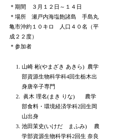
＊期間 ３月１２日～１４日
＊場所 瀬戸内海塩飽諸島 手島丸
亀市沖約１０キロ 人口４０名（平
成２２度）
＊参加者
山崎 彬(やまざき あきら) 農学
部資源生物科学科4回生栃木出
身唐辛子専門
眞木 理名(まき りな) 農学
部食料・環境経済学科2回生岡
山出身
池田茉史(いけだ まふみ) 農
学部資源生物科学科2回生 奈良