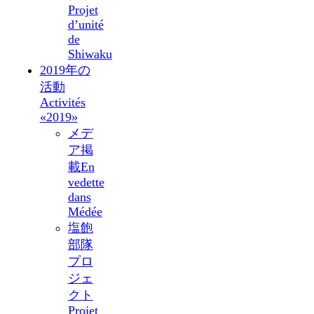
Projet
d’unité
de
Shiwaku
2019年の
活動
Activités
«2019»
メデ
ア掲
載
En
vedette
dans
Médée
塩飽
部隊
プロ
ジェ
クト
Projet