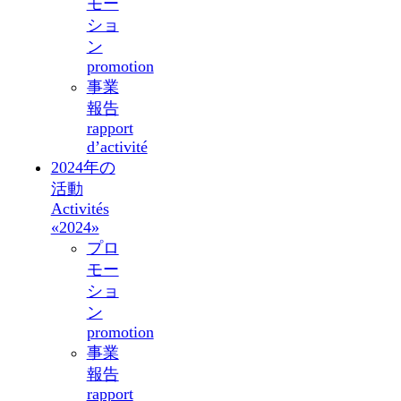
モー
ショ
ン
promotion
事業
報告
rapport
d’activité
2024年の
活動
Activités
«2024»
プロ
モー
ショ
ン
promotion
事業
報告
rapport