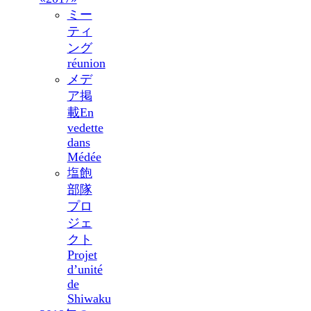
ミー
ティ
ング
réunion
メデ
ア掲
載
En
vedette
dans
Médée
塩飽
部隊
プロ
ジェ
クト
Projet
d’unité
de
Shiwaku