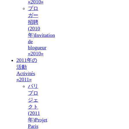
«2010»
プロ
ガー
招聘
(2010
年)
Invitation
de
blogueur
«2010»
2011年の
活動
Activités
«2011»
パリ
プロ
ジェ
クト
(2011
年)
Projet
Paris