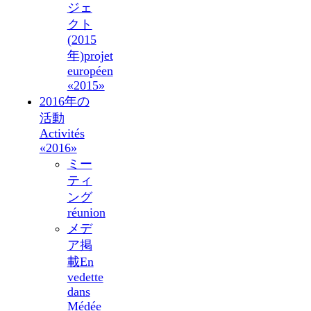
ジェ
クト
(2015
年)
projet
européen
«2015»
2016年の
活動
Activités
«2016»
ミー
ティ
ング
réunion
メデ
ア掲
載
En
vedette
dans
Médée