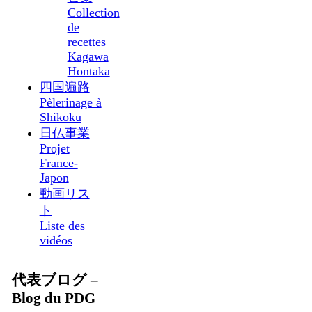
Collection
de
recettes
Kagawa
Hontaka
四国遍路
Pèlerinage à
Shikoku
日仏事業
Projet
France-
Japon
動画リス
ト
Liste des
vidéos
代表ブログ –
Blog du PDG