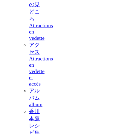
の見
どこ
ろ
Attractions
en
vedette
アク
セス
Attractions
en
vedette
et
accès
アル
バム
album
香川
本鷹
レシ
ピ集