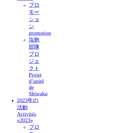
プロ
モー
ショ
ン
promotion
塩飽
部隊
プロ
ジェ
クト
Projet
d’unité
de
Shiwaku
2023年の
活動
Activités
«2023»
プロ