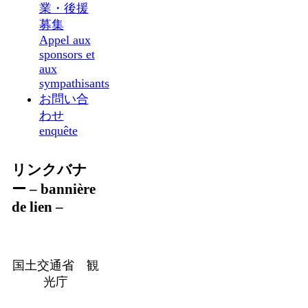
業・後援
募集
Appel aux
sponsors et
aux
sympathisants
お問い合
わせ
enquête
リンクバナ
ー – bannière
de lien –
国土交通省 観
光庁