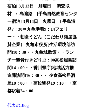
宿泊] 3月13日 月曜日 調査取
材 / 島遍路 [手島自然教育センタ
ー宿泊] 3月14日 火曜日 ] 手島港
発7：30⇒丸亀港着9：14フェリ
ー・・朝食うどん（こだわり麺屋協
賛企業） 丸亀市役所[生活環境部訪
問]10：30・・丸亀城散策・・ラン
チ一鶴骨付きどり12：00高松屋島訪
問14：00・・香川県庁[地域活力推
進課訪問]16：30・・ 夕食高松居酒
屋18：00・・高松駅発19：10・・京
都駅着24：00
代表のBlog