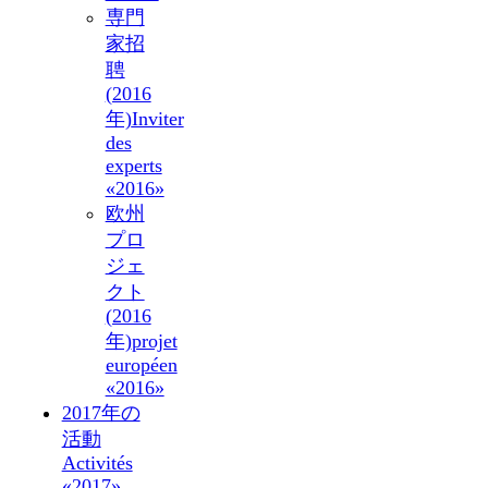
専門
家招
聘
(2016
年)
Inviter
des
experts
«2016»
欧州
プロ
ジェ
クト
(2016
年)
projet
européen
«2016»
2017年の
活動
Activités
«2017»