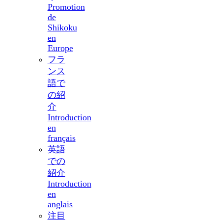
Promotion
de
Shikoku
en
Europe
フラ
ンス
語で
の紹
介
Introduction
en
français
英語
での
紹介
Introduction
en
anglais
注目