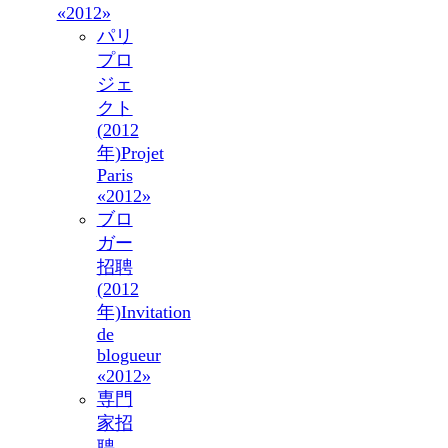
«2012»
パリ
プロ
ジェ
クト
(2012
年)
Projet
Paris
«2012»
ブロ
ガー
招聘
(2012
年)
Invitation
de
blogueur
«2012»
専門
家招
聘