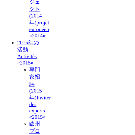
ジェ
クト
(2014
年)
projet
européen
«2014»
2015年の
活動
Activités
«2015»
専門
家招
聘
(2015
年)
Inviter
des
experts
«2015»
欧州
プロ