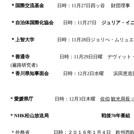
＊国際交流基金
日時：11月27日四ッ谷 財団理事
＊自治体国際化協会
日時：11月27日
ジュリア・イニザン
＊上智大学
日時：11月28日ジョリべ・ムリュエ
＊善通寺
日時：11月29日日曜 デヴィット
(遍路研究者)
＊香川県知事面会
日時：12月2日水曜 浜田恵造
*
愛媛県庁
日時：12月3日木曜
佐伯
観光局長
;/
* NHK
松山放送局 戦後70年番組 
＊外務省 日時：２０１６年１月４日 欧州西欧課