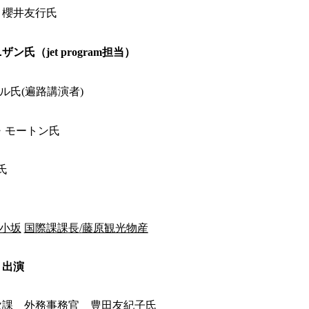
 櫻井友行氏
氏（jet program担当）
ル氏(遍路講演者)
・モートン氏
氏
小坂
国際課課
長
/
藤原観光物産
出演
 外務事務官 豊田友紀子氏