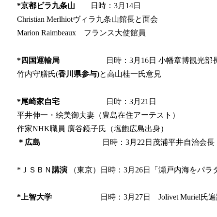
*
京都ビラ九条山
日時：3月14日
Christian Merlhiotヴィラ九条山館長と面会
Marion Raimbeaux フランス大使館員
*
四国運輸局
日時：3月16日 小幡章博観光部
竹内守膳氏(
香川県参与)
と高山桂一氏意見
*
尾崎家自宅
日時：3月21日
平井伸一・絵美御夫妻（豊島在住アーテスト）
作家NHK職員 廣谷鏡子氏（塩飽広島出身）
＊広島
日時：3月22日茂浦平井自治会長 木
*ＪＳＢＮ
講演
（東京）日時：3月26日「瀬戸内海をパラ
*
上智大学
日時：3月27日 Jolivet Muriel氏