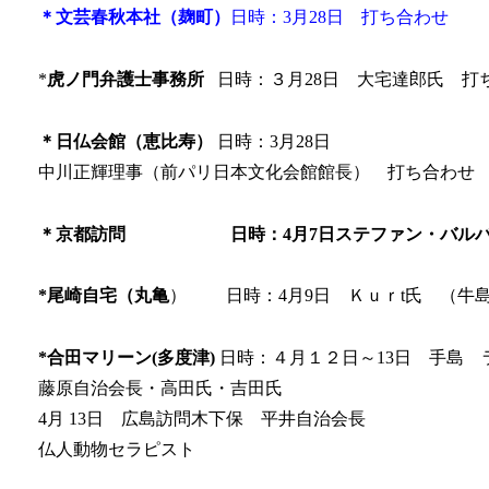
＊文芸春秋本社（麹町）
日時：3月28日 打ち合わせ
*
虎ノ門弁護士事務所
日時：３月28日 大宅達郎氏 打
＊日仏会館（恵比寿）
日時：3月28日
中川正輝理事（前パリ日本文化会館館長） 打ち合わせ
＊京都訪問 日時：4月7日ステファン・バルバ
*
尾崎自宅（丸亀
） 日時：4月9日 Ｋｕｒt氏 （牛
*
合田マリーン(多度津)
日時：４月１２日～13日 手島 
藤原自治会長・高田氏・吉田氏
4月 13日 広島訪問木下保 平井自治会長
仏人動物セラピスト