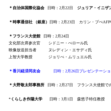
＊自治体国際化協会
日時：2月22日
ジュリア・イニ
＊時事通信社 （銀座）
日時：2月23日 カリン・プぺAF
＊フランス大使館
日時：2月24日
文化部次席参次官 シドニー・ぺロール氏
映像放送担当者 ヌレディン・エサディ氏
上智大学教授 ジョリべ・ムリュエル氏
＊
香川経済同友会
日時：2月26日プレゼンテーショ
＊大野敬太郎事務所
日時：2月27日 フランス大使館で
*
くらしき作陽大学
日時：3月1日 森悠子特任教授