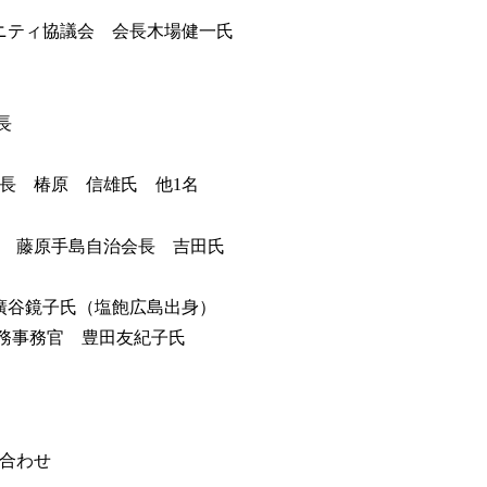
ニティ協議会 会長木場健一氏
長
 椿原 信雄氏 他1名
：00 藤原手島自治会長 吉田氏
員廣谷鏡子氏（塩飽広島出身）
外務事務官 豊田友紀子氏
ち合わせ