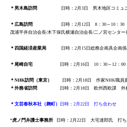
＊男木島訪問
日時：2月3日 男木地区コミュ
＊広島訪問
日時：2月12日 8：30～10：30
茂浦平井自治会長/木下保氏横瀬自治会長/二ノ宮センター
＊四国経済産業局
日時：2月15日総務企画具企画係長
＊尾崎自宅
日時：2月16日 10：30～12
＊NHK訪問（東京）
日時：2月18日 作家NHK職
＊外務省訪問
日時：2月18日 欧州西欧課 
＊文芸春秋本社（麹町）
日時：2月22日 打ち合わせ
*
虎ノ門弁護士事務所
日時：2月22日 大宅達郎氏 打