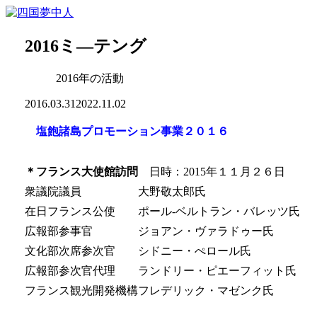
2016ミ―テング
2016年の活動
2016.03.31
2022.11.02
塩飽諸島プロモーション事業２０１６
＊フランス大使館訪問
日時：2015年１１月２６日
衆議院議員 大野敬太郎氏
在日フランス公使 ポール-ベルトラン・バレッツ氏
広報部参事官 ジョアン・ヴァラドゥー氏
文化部次席参次官 シドニー・ぺロール氏
広報部参次官代理 ランドリー・ピエーフィット氏
フランス観光開発機構フレデリック・マゼンク氏