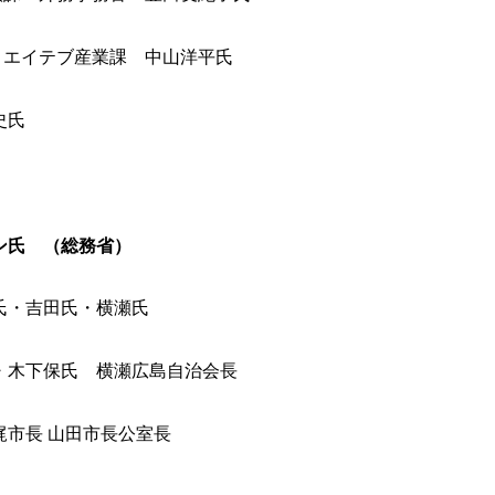
イテブ産業課 中山洋平氏
史氏
氏 （総務省）
氏・吉田氏・横瀬氏
平井・木下保氏 横瀬広島自治会長
 梶市長 山田市長公室長