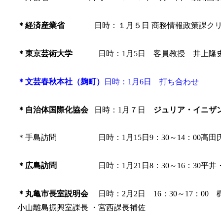
＊経済産業省
日時：１月５日 商務情報政策課クリエ
＊東京芸術大学
日時：1月5日 客員教授 井上隆
＊文芸春秋本社（麹町）
日時：1月6日 打ち合わせ
＊自治体国際化協会
日時：1月７日
ジュリア・イニザン
＊手島訪問 日時：1月15日9：30～14：00高田
＊広島訪問
日時：1月21日8：30～16：30
＊丸亀市長室説明会
日時：2月2日 16：30～17：00
小山離島振興室課長 ・宮西課長補佐