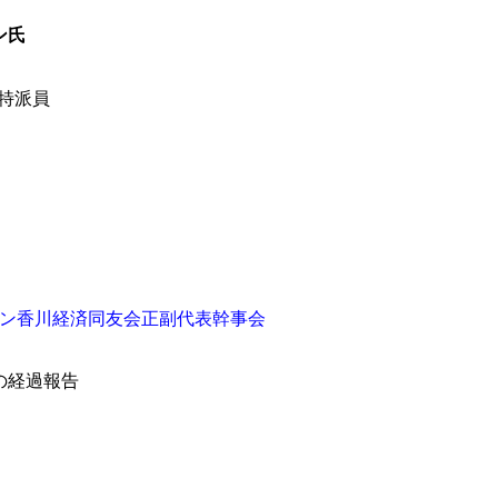
ザン氏
P特派員
ン香川経済同友会正副代表幹事会
の経過報告