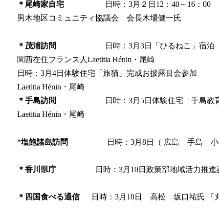
＊尾崎家自宅
日時：3月２日12：40～16：00
男木地区コミュニティ協議会 会長木場健一氏
＊茂浦訪問
日時：3月3日「ひるねこ」宿泊
関西在住フランス人Laetitia Hénin・尾崎
日時：3月4日体験住宅「旅猫」完成お披露目会参加
Laetitia Hénin・尾崎
＊手島訪問
日時：3月5日体験住宅「手島教育
Laetitia Hénin・尾崎
*
塩飽諸島訪問
日時：3月8日（ 広島 手島 小
＊香川県庁
日時：3月10日政策部地域活力推進課
＊四国食べる通信
日時：3月10日 高松 坂口祐氏 「