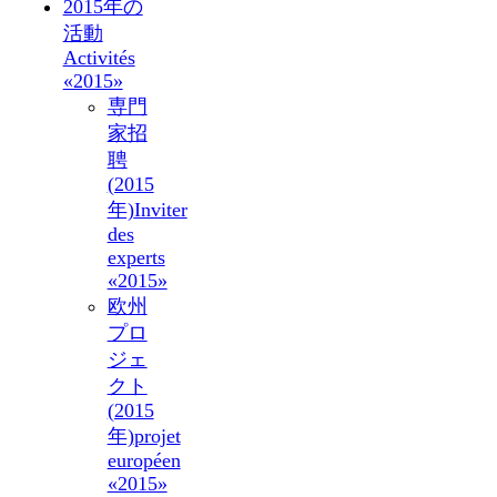
2015年の
活動
Activités
«2015»
専門
家招
聘
(2015
年)
Inviter
des
experts
«2015»
欧州
プロ
ジェ
クト
(2015
年)
projet
européen
«2015»