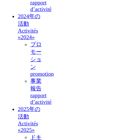
rapport
d’activité
2024年の
活動
Activités
«2024»
プロ
モー
ショ
ン
promotion
事業
報告
rapport
d’activité
2025年の
活動
Activités
«2025»
ドキ