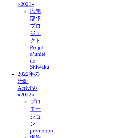
«2021»
塩飽
部隊
プロ
ジェ
クト
Projet
d’unité
de
Shiwaku
2022年の
活動
Activités
«2022»
プロ
モー
ショ
ン
promotion
塩飽