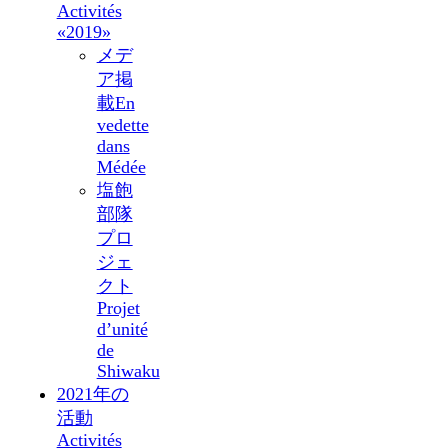
Activités
«2019»
メデ
ア掲
載
En
vedette
dans
Médée
塩飽
部隊
プロ
ジェ
クト
Projet
d’unité
de
Shiwaku
2021年の
活動
Activités