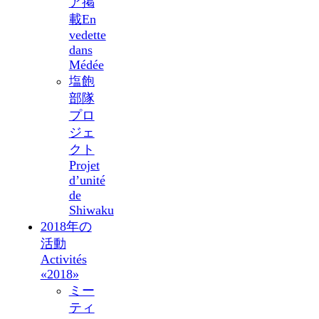
ア掲
載
En
vedette
dans
Médée
塩飽
部隊
プロ
ジェ
クト
Projet
d’unité
de
Shiwaku
2018年の
活動
Activités
«2018»
ミー
ティ