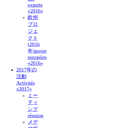
experts
«2016»
欧州
プロ
ジェ
クト
(2016
年)
projet
européen
«2016»
2017年の
活動
Activités
«2017»
ミー
ティ
ング
réunion
メデ