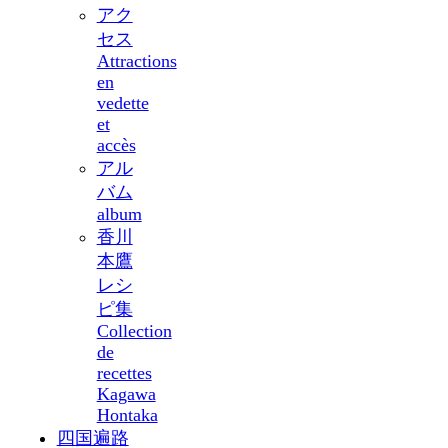
アク
セス
Attractions
en
vedette
et
accès
アル
バム
album
香川
本鷹
レシ
ピ集
Collection
de
recettes
Kagawa
Hontaka
四国遍路