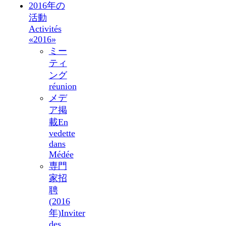
2016年の
活動
Activités
«2016»
ミー
ティ
ング
réunion
メデ
ア掲
載
En
vedette
dans
Médée
専門
家招
聘
(2016
年)
Inviter
des