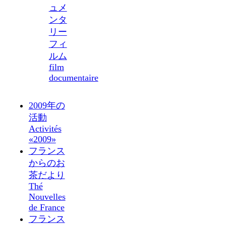
ュメ
ンタ
リー
フィ
ルム
film
documentaire
2009年の
活動
Activités
«2009»
フランス
からのお
茶だより
Thé
Nouvelles
de France
フランス