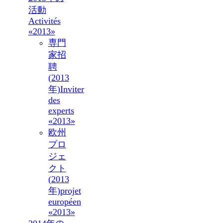
活動
Activités
«2013»
専門
家招
聘
(2013
年)
Inviter
des
experts
«2013»
欧州
プロ
ジェ
クト
(2013
年)
projet
européen
«2013»