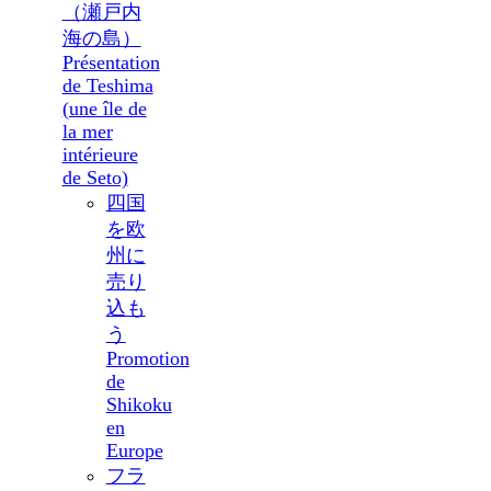
（瀬戸内
海の島）
Présentation
de Teshima
(une île de
la mer
intérieure
de Seto)
四国
を欧
州に
売り
込も
う
Promotion
de
Shikoku
en
Europe
フラ