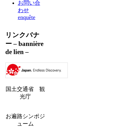
お問い合
わせ
enquête
リンクバナ
ー – bannière
de lien –
国土交通省 観
光庁
お遍路シンポジ
ューム