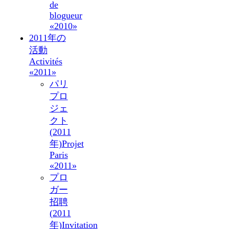
de
blogueur
«2010»
2011年の
活動
Activités
«2011»
パリ
プロ
ジェ
クト
(2011
年)
Projet
Paris
«2011»
プロ
ガー
招聘
(2011
年)
Invitation