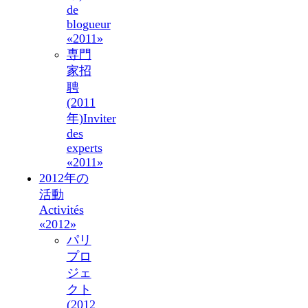
de
blogueur
«2011»
専門
家招
聘
(2011
年)
Inviter
des
experts
«2011»
2012年の
活動
Activités
«2012»
パリ
プロ
ジェ
クト
(2012