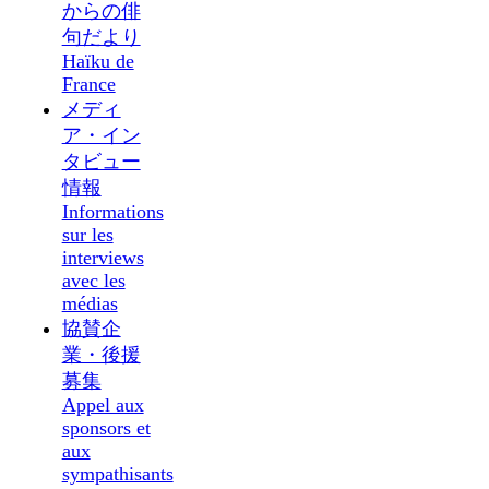
からの俳
句だより
Haïku de
France
メディ
ア・イン
タビュー
情報
Informations
sur les
interviews
avec les
médias
協賛企
業・後援
募集
Appel aux
sponsors et
aux
sympathisants