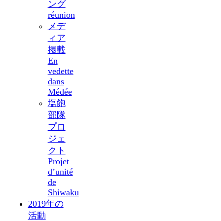
ング
réunion
メデ
ィア
掲載
En
vedette
dans
Médée
塩飽
部隊
プロ
ジェ
クト
Projet
d’unité
de
Shiwaku
2019年の
活動