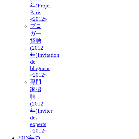
年)
Projet
Paris
«2012»
ブロ
ガー
招聘
(2012
年)
Invitation
de
blogueur
«2012»
専門
家招
聘
(2012
年)
Inviter
des
experts
«2012»
2013年の