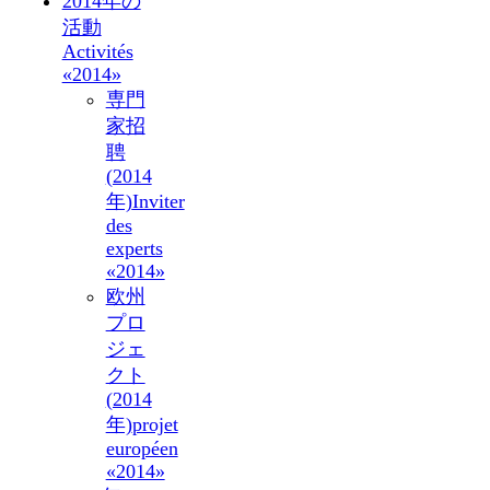
2014年の
活動
Activités
«2014»
専門
家招
聘
(2014
年)
Inviter
des
experts
«2014»
欧州
プロ
ジェ
クト
(2014
年)
projet
européen
«2014»