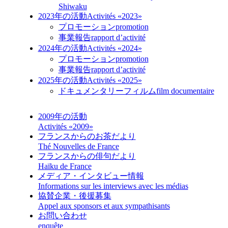
Shiwaku
2023年の活動
Activités «2023»
プロモーション
promotion
事業報告
rapport d’activité
2024年の活動
Activités «2024»
プロモーション
promotion
事業報告
rapport d’activité
2025年の活動
Activités «2025»
ドキュメンタリーフィルム
film documentaire
2009年の活動
Activités «2009»
フランスからのお茶だより
Thé Nouvelles de France
フランスからの俳句だより
Haïku de France
メディア・インタビュー情報
Informations sur les interviews avec les médias
協賛企業・後援募集
Appel aux sponsors et aux sympathisants
お問い合わせ
enquête