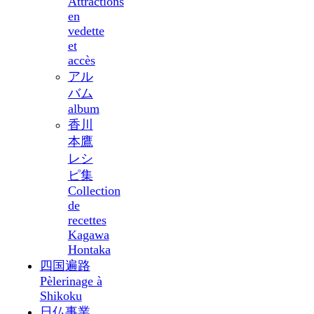
Attractions
en
vedette
et
accès
アル
バム
album
香川
本鷹
レシ
ピ集
Collection
de
recettes
Kagawa
Hontaka
四国遍路
Pèlerinage à
Shikoku
日仏事業