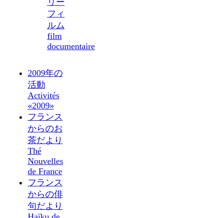
リー
フィ
ルム
film
documentaire
2009年の
活動
Activités
«2009»
フランス
からのお
茶だより
Thé
Nouvelles
de France
フランス
からの俳
句だより
Haïku de