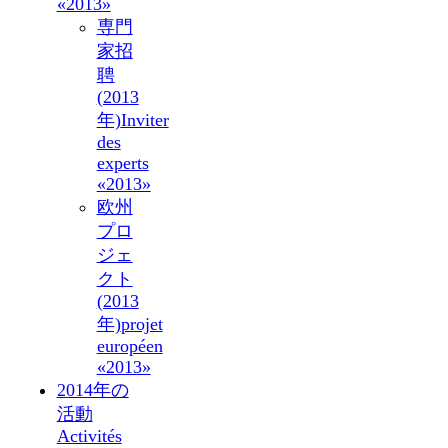
«2013»
専門
家招
聘
(2013
年)
Inviter
des
experts
«2013»
欧州
プロ
ジェ
クト
(2013
年)
projet
européen
«2013»
2014年の
活動
Activités