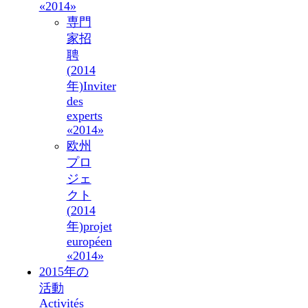
«2014»
専門
家招
聘
(2014
年)
Inviter
des
experts
«2014»
欧州
プロ
ジェ
クト
(2014
年)
projet
européen
«2014»
2015年の
活動
Activités