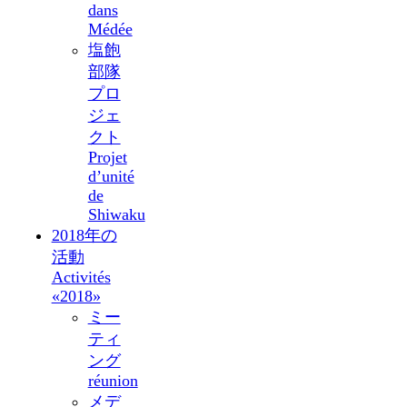
dans
Médée
塩飽
部隊
プロ
ジェ
クト
Projet
d’unité
de
Shiwaku
2018年の
活動
Activités
«2018»
ミー
ティ
ング
réunion
メデ