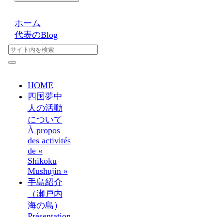
ホーム
代表のBlog
HOME
四国夢中
人の活動
について
À propos
des activités
de «
Shikoku
Mushujin »
手島紹介
（瀬戸内
海の島）
Présentation