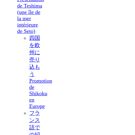
de Teshima
(une île de
la mer
intérieure
de Seto)
四国
を欧
州に
売り
込も
う
Promotion
de
Shikoku
en
Europe
フラ
ンス
語で
の紹