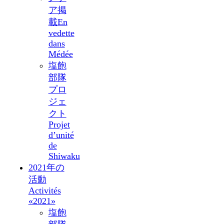
ア掲
載
En
vedette
dans
Médée
塩飽
部隊
プロ
ジェ
クト
Projet
d’unité
de
Shiwaku
2021年の
活動
Activités
«2021»
塩飽