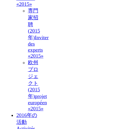
«2015»
専門
家招
聘
(2015
年)
Inviter
des
experts
«2015»
欧州
プロ
ジェ
クト
(2015
年)
projet
européen
«2015»
2016年の
活動
Activités