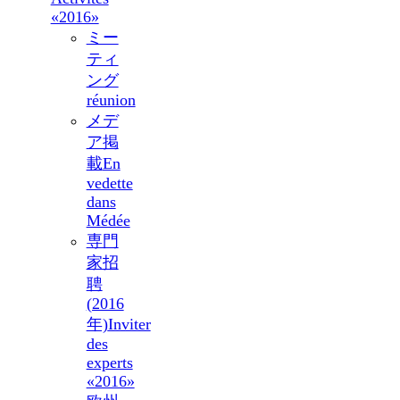
«2016»
ミー
ティ
ング
réunion
メデ
ア掲
載
En
vedette
dans
Médée
専門
家招
聘
(2016
年)
Inviter
des
experts
«2016»