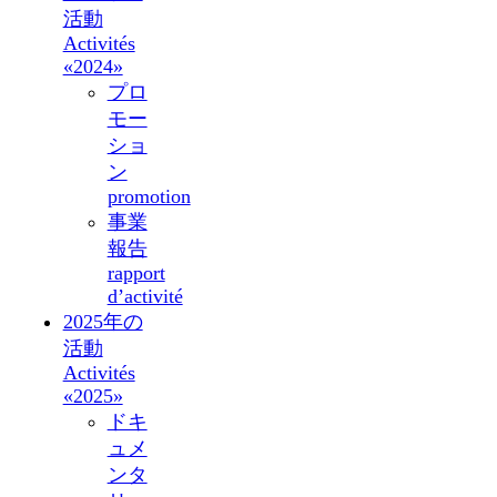
活動
Activités
«2024»
プロ
モー
ショ
ン
promotion
事業
報告
rapport
d’activité
2025年の
活動
Activités
«2025»
ドキ
ュメ
ンタ