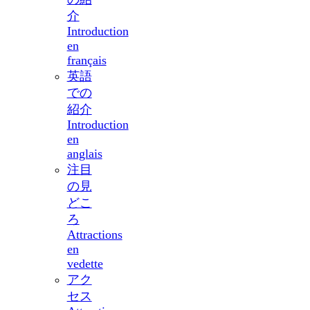
介
Introduction
en
français
英語
での
紹介
Introduction
en
anglais
注目
の見
どこ
ろ
Attractions
en
vedette
アク
セス