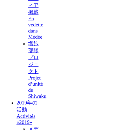
ィア
掲載
En
vedette
dans
Médée
塩飽
部隊
プロ
ジェ
クト
Projet
d’unité
de
Shiwaku
2019年の
活動
Activités
«2019»
メデ