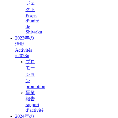
ジェ
クト
Projet
d’unité
de
Shiwaku
2023年の
活動
Activités
«2023»
プロ
モー
ショ
ン
promotion
事業
報告
rapport
d’activité
2024年の