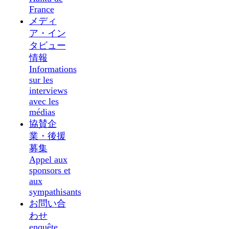
France
メディ
ア・イン
タビュー
情報
Informations
sur les
interviews
avec les
médias
協賛企
業・後援
募集
Appel aux
sponsors et
aux
sympathisants
お問い合
わせ
enquête