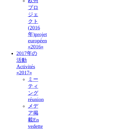
欧州
プロ
ジェ
クト
(2016
年)
projet
européen
«2016»
2017年の
活動
Activités
«2017»
ミー
ティ
ング
réunion
メデ
ア掲
載
En
vedette