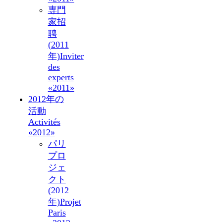
専門
家招
聘
(2011
年)
Inviter
des
experts
«2011»
2012年の
活動
Activités
«2012»
パリ
プロ
ジェ
クト
(2012
年)
Projet
Paris