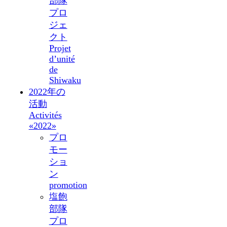
部隊
プロ
ジェ
クト
Projet
d’unité
de
Shiwaku
2022年の
活動
Activités
«2022»
プロ
モー
ショ
ン
promotion
塩飽
部隊
プロ