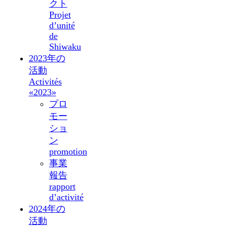
クト
Projet
d’unité
de
Shiwaku
2023年の
活動
Activités
«2023»
プロ
モー
ショ
ン
promotion
事業
報告
rapport
d’activité
2024年の
活動