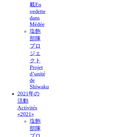
載
En
vedette
dans
Médée
塩飽
部隊
プロ
ジェ
クト
Projet
d’unité
de
Shiwaku
2021年の
活動
Activités
«2021»
塩飽
部隊
プロ