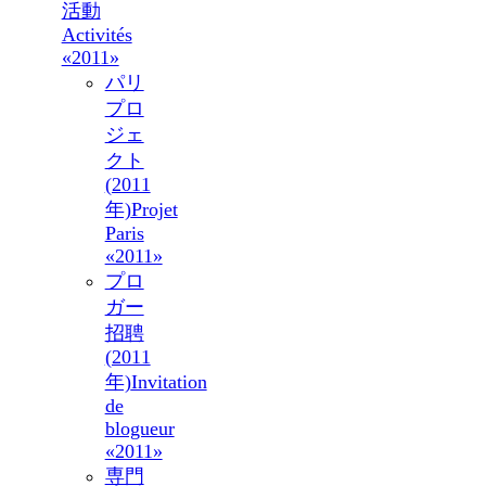
活動
Activités
«2011»
パリ
プロ
ジェ
クト
(2011
年)
Projet
Paris
«2011»
プロ
ガー
招聘
(2011
年)
Invitation
de
blogueur
«2011»
専門