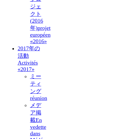
ジェ
クト
(2016
年)
projet
européen
«2016»
2017年の
活動
Activités
«2017»
ミー
ティ
ング
réunion
メデ
ア掲
載
En
vedette
dans