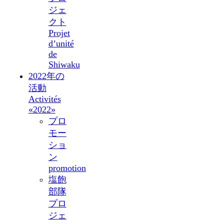
ジェ
クト
Projet
d’unité
de
Shiwaku
2022年の
活動
Activités
«2022»
プロ
モー
ショ
ン
promotion
塩飽
部隊
プロ
ジェ