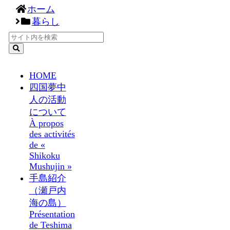
ホーム
暮らし
HOME
四国夢中
人の活動
について
À propos
des activités
de «
Shikoku
Mushujin »
手島紹介
（瀬戸内
海の島）
Présentation
de Teshima