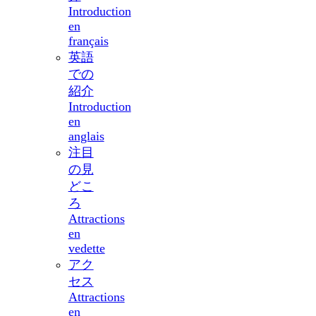
Introduction
en
français
英語
での
紹介
Introduction
en
anglais
注目
の見
どこ
ろ
Attractions
en
vedette
アク
セス
Attractions
en