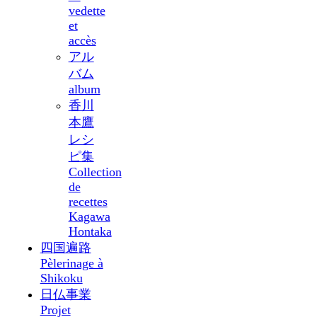
vedette
et
accès
アル
バム
album
香川
本鷹
レシ
ピ集
Collection
de
recettes
Kagawa
Hontaka
四国遍路
Pèlerinage à
Shikoku
日仏事業
Projet