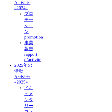
Activités
«2024»
プロ
モー
ショ
ン
promotion
事業
報告
rapport
d’activité
2025年の
活動
Activités
«2025»
ドキ
ュメ
ンタ
リー
フィ