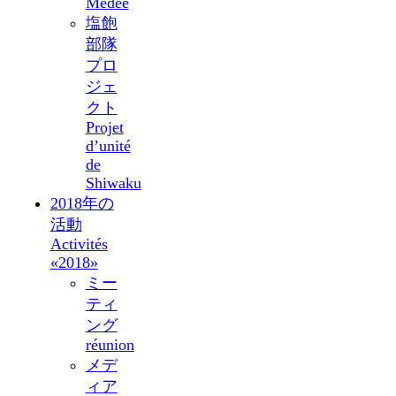
Médée
塩飽
部隊
プロ
ジェ
クト
Projet
d’unité
de
Shiwaku
2018年の
活動
Activités
«2018»
ミー
ティ
ング
réunion
メデ
ィア