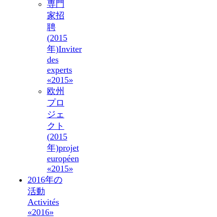
専門
家招
聘
(2015
年)
Inviter
des
experts
«2015»
欧州
プロ
ジェ
クト
(2015
年)
projet
européen
«2015»
2016年の
活動
Activités
«2016»