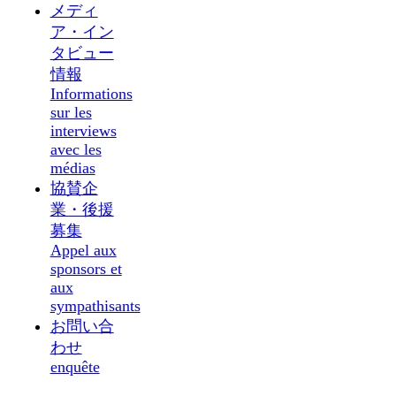
メディ
ア・イン
タビュー
情報
Informations
sur les
interviews
avec les
médias
協賛企
業・後援
募集
Appel aux
sponsors et
aux
sympathisants
お問い合
わせ
enquête