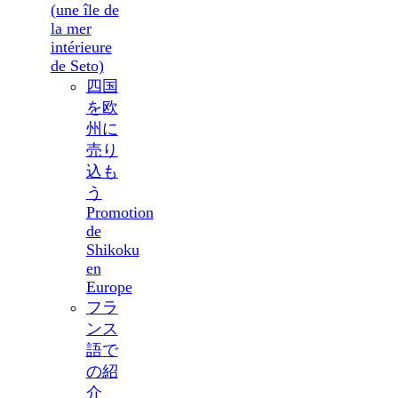
(une île de
la mer
intérieure
de Seto)
四国
を欧
州に
売り
込も
う
Promotion
de
Shikoku
en
Europe
フラ
ンス
語で
の紹
介