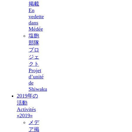
掲載
En
vedette
dans
Médée
塩飽
部隊
プロ
ジェ
クト
Projet
d’unité
de
Shiwaku
2019年の
活動
Activités
«2019»
メデ
ア掲