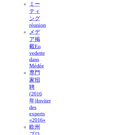
ミー
ティ
ング
réunion
メデ
ア掲
載
En
vedette
dans
Médée
専門
家招
聘
(2016
年)
Inviter
des
experts
«2016»
欧州
プロ