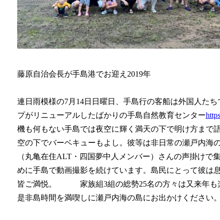
藤原自治会長が手島港でお迎え2019年
連日雨模様の7月14日日曜日、手島行の客船は外国人た
プがリニューアルしたばかりの手島自然教育センター
http
機も何もない手島では夜空に輝く満天の下で明け方まで
空の下でバーベキューもよし。彼等は非日常の瀬戸内海の
（丸亀在住ALT・四国夢中人メンバー）さんの声掛けで集
めに手島で動画撮影を続けています。島民にとって彼は
皆ご満悦。 家族組3組の総勢25名の方々は又来年も
是非島時間を満喫しに瀬戸内海の島にお出かけください