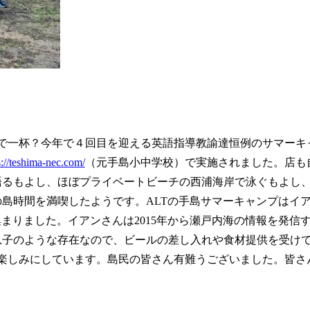
ちで一杯？今年で４回目を迎える英語指導教諭達恒例のサマーキ
s://teshima-nec.com/
（元手島小中学校）で実施されました。店も
語るもよし、ほぼプライベートビーチの西浦海岸で泳ぐもよし
島時間を満喫したようです。ALTの手島サマーキャンプはイ
まりました。イアンさんは2015年から瀬戸内海の情報を発信
息子のような存在なので、ビールの差し入れや食材提供を受け
楽しみにしています。島民の皆さん有難うございました。皆さ
。