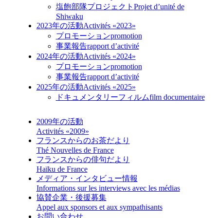
塩飽部隊プロジェクト
Projet d’unité de
Shiwaku
2023年の活動
Activités «2023»
プロモーション
promotion
事業報告
rapport d’activité
2024年の活動
Activités «2024»
プロモーション
promotion
事業報告
rapport d’activité
2025年の活動
Activités «2025»
ドキュメンタリーフィルム
film documentaire
2009年の活動
Activités «2009»
フランスからのお茶だより
Thé Nouvelles de France
フランスからの俳句だより
Haïku de France
メディア・インタビュー情報
Informations sur les interviews avec les médias
協賛企業・後援募集
Appel aux sponsors et aux sympathisants
お問い合わせ