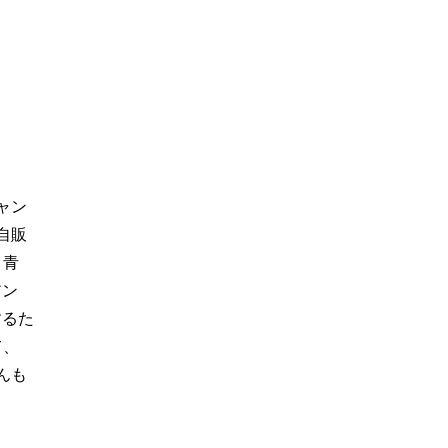
ャン
自販
、青
アン
するた
て、
んも