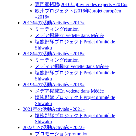
専門家招聘(2016年)
Inviter des experts «2016»
欧州プロジェクト(2016年)
projet européen
«2016»
2017年の活動
Activités «2017»
ミーティング
réunion
メデア掲載
En vedette dans Médée
塩飽部隊プロジェクト
Projet d’unité de
Shiwaku
2018年の活動
Activités «2018»
ミーティング
réunion
メディア掲載
En vedette dans Médée
塩飽部隊プロジェクト
Projet d’unité de
Shiwaku
2019年の活動
Activités «2019»
メデア掲載
En vedette dans Médée
塩飽部隊プロジェクト
Projet d’unité de
Shiwaku
2021年の活動
Activités «2021»
塩飽部隊プロジェクト
Projet d’unité de
Shiwaku
2022年の活動
Activités «2022»
プロモーション
promotion