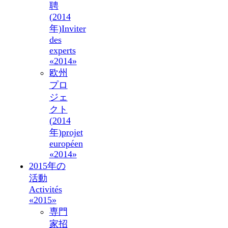
聘
(2014
年)
Inviter
des
experts
«2014»
欧州
プロ
ジェ
クト
(2014
年)
projet
européen
«2014»
2015年の
活動
Activités
«2015»
専門
家招