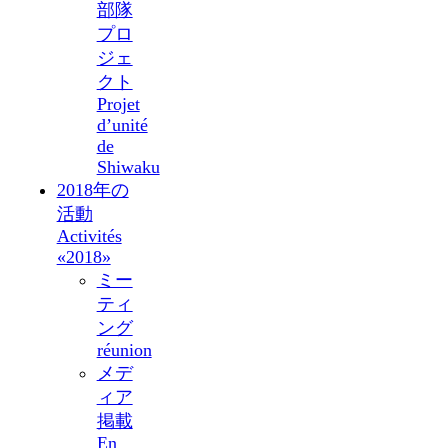
部隊
プロ
ジェ
クト
Projet
d’unité
de
Shiwaku
2018年の
活動
Activités
«2018»
ミー
ティ
ング
réunion
メデ
ィア
掲載
En