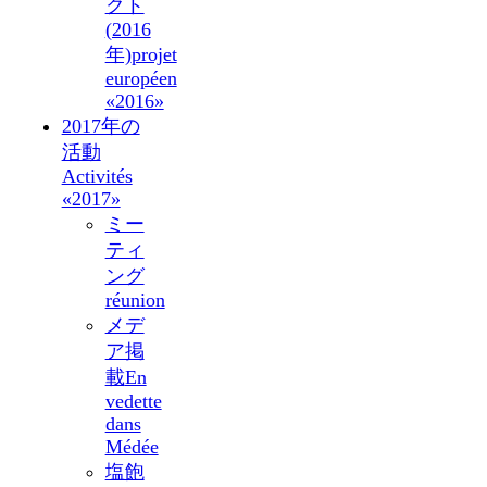
クト
(2016
年)
projet
européen
«2016»
2017年の
活動
Activités
«2017»
ミー
ティ
ング
réunion
メデ
ア掲
載
En
vedette
dans
Médée
塩飽