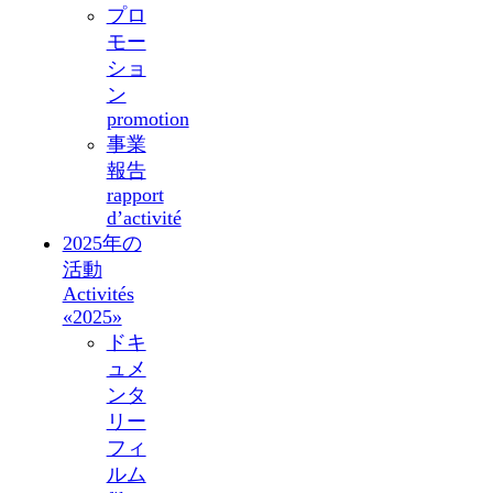
プロ
モー
ショ
ン
promotion
事業
報告
rapport
d’activité
2025年の
活動
Activités
«2025»
ドキ
ュメ
ンタ
リー
フィ
ルム