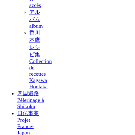
accès
アル
バム
album
香川
本鷹
レシ
ピ集
Collection
de
recettes
Kagawa
Hontaka
四国遍路
Pèlerinage à
Shikoku
日仏事業
Projet
France-
Japon