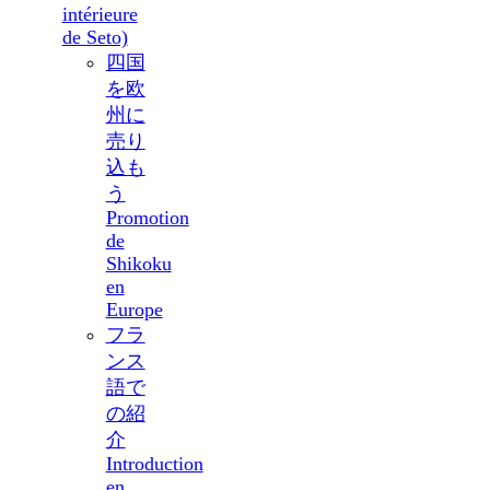
intérieure
de Seto)
四国
を欧
州に
売り
込も
う
Promotion
de
Shikoku
en
Europe
フラ
ンス
語で
の紹
介
Introduction
en