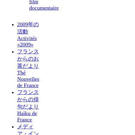
film
documentaire
2009年の
活動
Activités
«2009»
フランス
からのお
茶だより
Thé
Nouvelles
de France
フランス
からの俳
句だより
Haïku de
France
メディ
ア・イン