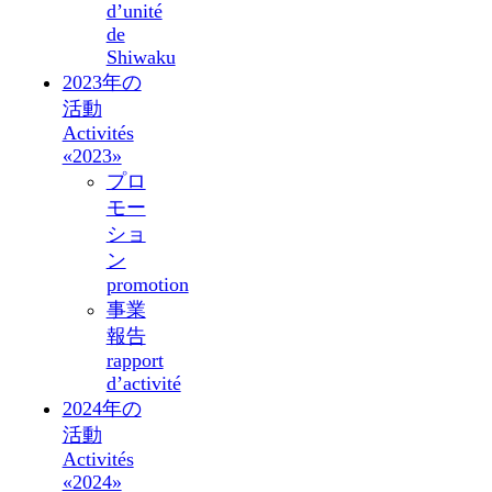
d’unité
de
Shiwaku
2023年の
活動
Activités
«2023»
プロ
モー
ショ
ン
promotion
事業
報告
rapport
d’activité
2024年の
活動
Activités
«2024»