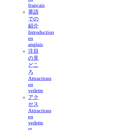
français
英語
での
紹介
Introduction
en
anglais
注目
の見
どこ
ろ
Attractions
en
vedette
アク
セス
Attractions
en
vedette
et