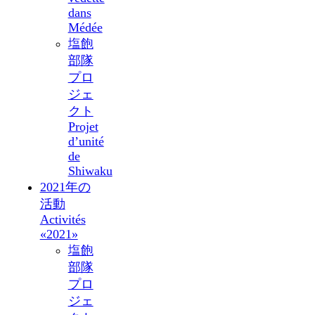
dans
Médée
塩飽
部隊
プロ
ジェ
クト
Projet
d’unité
de
Shiwaku
2021年の
活動
Activités
«2021»
塩飽
部隊
プロ
ジェ