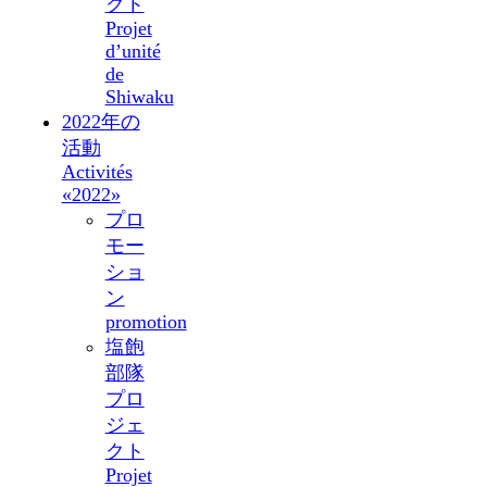
クト
Projet
d’unité
de
Shiwaku
2022年の
活動
Activités
«2022»
プロ
モー
ショ
ン
promotion
塩飽
部隊
プロ
ジェ
クト
Projet