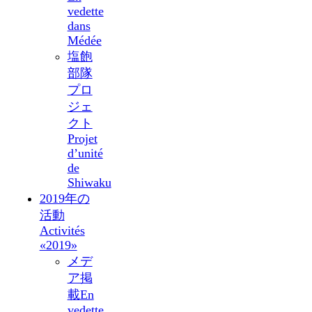
vedette
dans
Médée
塩飽
部隊
プロ
ジェ
クト
Projet
d’unité
de
Shiwaku
2019年の
活動
Activités
«2019»
メデ
ア掲
載
En
vedette