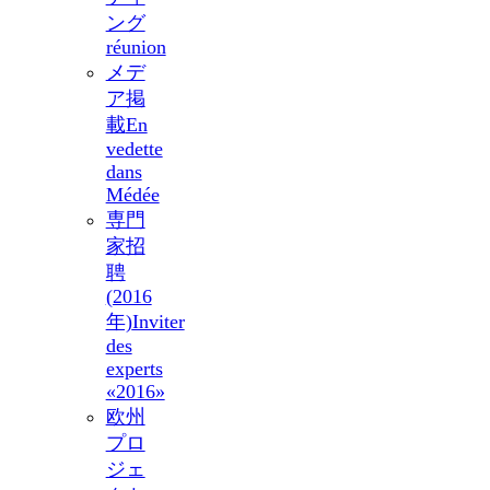
ング
réunion
メデ
ア掲
載
En
vedette
dans
Médée
専門
家招
聘
(2016
年)
Inviter
des
experts
«2016»
欧州
プロ
ジェ