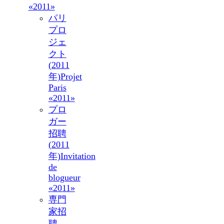
«2011»
パリ
プロ
ジェ
クト
(2011
年)
Projet
Paris
«2011»
プロ
ガー
招聘
(2011
年)
Invitation
de
blogueur
«2011»
専門
家招
聘