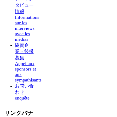
タビュー
情報
Informations
sur les
interviews
avec les
médias
協賛企
業・後援
募集
Appel aux
sponsors et
aux
sympathisants
お問い合
わせ
enquête
リンクバナ