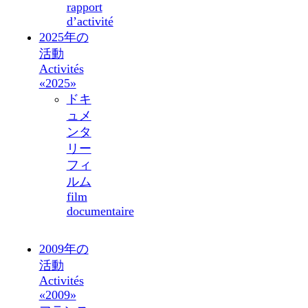
rapport
d’activité
2025年の
活動
Activités
«2025»
ドキ
ュメ
ンタ
リー
フィ
ルム
film
documentaire
2009年の
活動
Activités
«2009»