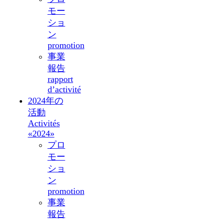
モー
ショ
ン
promotion
事業
報告
rapport
d’activité
2024年の
活動
Activités
«2024»
プロ
モー
ショ
ン
promotion
事業
報告