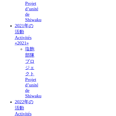
Projet
d’unité
de
Shiwaku
2021年の
活動
Activités
«2021»
塩飽
部隊
プロ
ジェ
クト
Projet
d’unité
de
Shiwaku
2022年の
活動
Activités