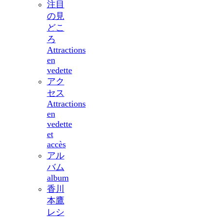
注目
の見
どこ
ろ
Attractions
en
vedette
アク
セス
Attractions
en
vedette
et
accès
アル
バム
album
香川
本鷹
レシ