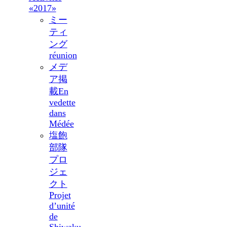
«2017»
ミー
ティ
ング
réunion
メデ
ア掲
載
En
vedette
dans
Médée
塩飽
部隊
プロ
ジェ
クト
Projet
d’unité
de
Shiwaku