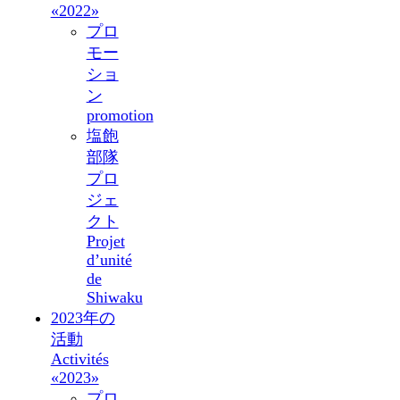
«2022»
プロ
モー
ショ
ン
promotion
塩飽
部隊
プロ
ジェ
クト
Projet
d’unité
de
Shiwaku
2023年の
活動
Activités
«2023»
プロ