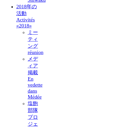
2018年の
活動
Activités
«2018»
ミー
ティ
ング
réunion
メデ
ィア
掲載
En
vedette
dans
Médée
塩飽
部隊
プロ
ジェ