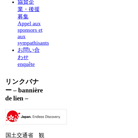
協賛企
業・後援
募集
Appel aux
sponsors et
aux
sympathisants
お問い合
わせ
enquête
リンクバナ
ー – bannière
de lien –
国土交通省 観