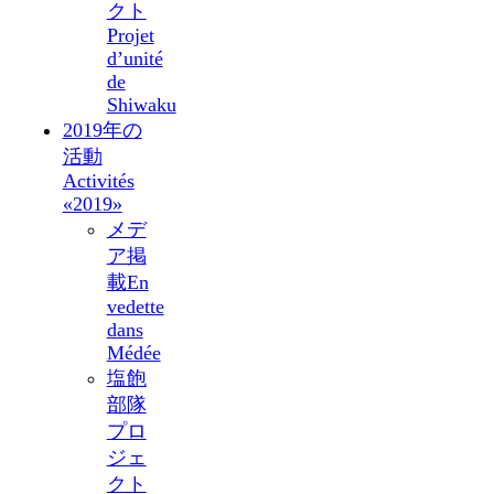
クト
Projet
d’unité
de
Shiwaku
2019年の
活動
Activités
«2019»
メデ
ア掲
載
En
vedette
dans
Médée
塩飽
部隊
プロ
ジェ
クト