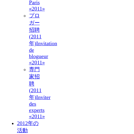
Paris
«2011»
プロ
ガー
招聘
(2011
年)
Invitation
de
blogueur
«2011»
専門
家招
聘
(2011
年)
Inviter
des
experts
«2011»
2012年の
活動