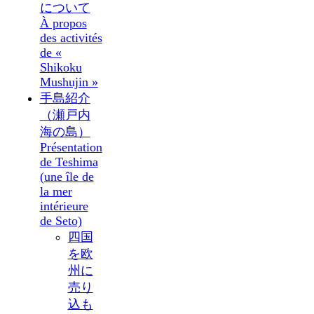
について
À propos
des activités
de «
Shikoku
Mushujin »
手島紹介
（瀬戸内
海の島）
Présentation
de Teshima
(une île de
la mer
intérieure
de Seto)
四国
を欧
州に
売り
込も