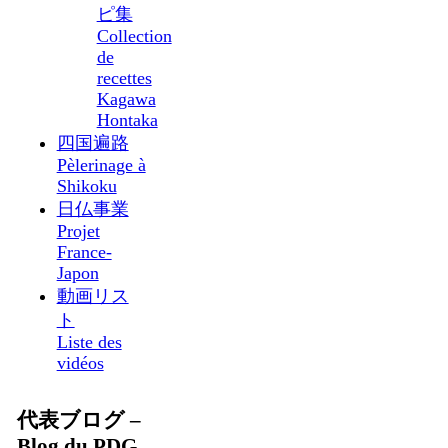
ピ集
Collection
de
recettes
Kagawa
Hontaka
四国遍路
Pèlerinage à
Shikoku
日仏事業
Projet
France-
Japon
動画リス
ト
Liste des
vidéos
代表ブログ –
Blog du PDG