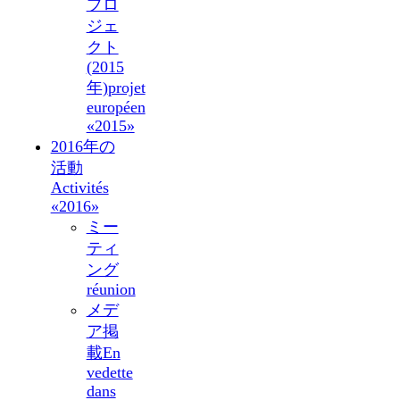
プロ
ジェ
クト
(2015
年)
projet
européen
«2015»
2016年の
活動
Activités
«2016»
ミー
ティ
ング
réunion
メデ
ア掲
載
En
vedette
dans