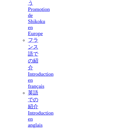
う
Promotion
de
Shikoku
en
Europe
フラ
ンス
語で
の紹
介
Introduction
en
français
英語
での
紹介
Introduction
en
anglais