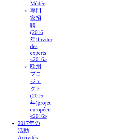
Médée
専門
家招
聘
(2016
年)
Inviter
des
experts
«2016»
欧州
プロ
ジェ
クト
(2016
年)
projet
européen
«2016»
2017年の
活動
Activités