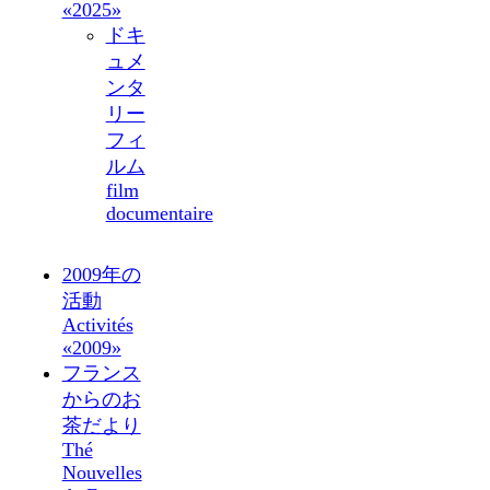
«2025»
ドキ
ュメ
ンタ
リー
フィ
ルム
film
documentaire
2009年の
活動
Activités
«2009»
フランス
からのお
茶だより
Thé
Nouvelles