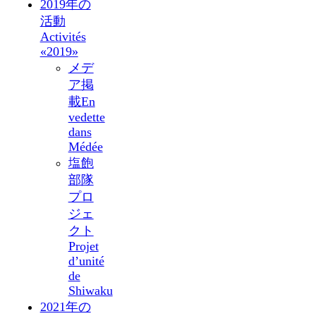
2019年の
活動
Activités
«2019»
メデ
ア掲
載
En
vedette
dans
Médée
塩飽
部隊
プロ
ジェ
クト
Projet
d’unité
de
Shiwaku
2021年の