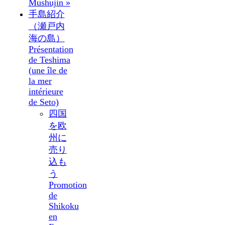
Mushujin »
手島紹介
（瀬戸内
海の島）
Présentation
de Teshima
(une île de
la mer
intérieure
de Seto)
四国
を欧
州に
売り
込も
う
Promotion
de
Shikoku
en