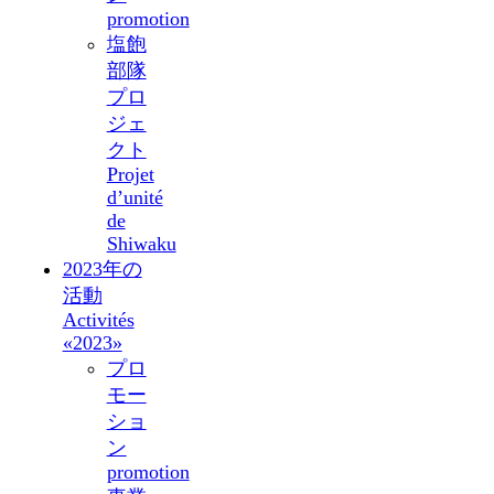
promotion
塩飽
部隊
プロ
ジェ
クト
Projet
d’unité
de
Shiwaku
2023年の
活動
Activités
«2023»
プロ
モー
ショ
ン
promotion