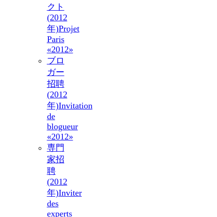
クト
(2012
年)
Projet
Paris
«2012»
ブロ
ガー
招聘
(2012
年)
Invitation
de
blogueur
«2012»
専門
家招
聘
(2012
年)
Inviter
des
experts