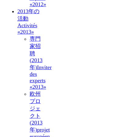
«2012»
2013年の
活動
Activités
«2013»
専門
家招
聘
(2013
年)
Inviter
des
experts
«2013»
欧州
プロ
ジェ
クト
(2013
年)
projet
européen