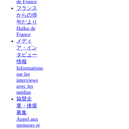
de France
フランス
からの俳
句だより
Haïku de
France
メディ
ア・イン
タビュー
情報
Informations
sur les
interviews
avec les
médias
協賛企
業・後援
募集
Appel aux
sponsors et