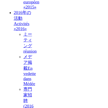
européen
«2015»
2016年の
活動
Activités
«2016»
ミー
ティ
ング
réunion
メデ
ア掲
載
En
vedette
dans
Médée
専門
家招
聘
(2016