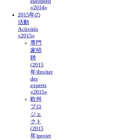
européen
«2014»
2015年の
活動
Activités
«2015»
専門
家招
聘
(2015
年)
Inviter
des
experts
«2015»
欧州
プロ
ジェ
クト
(2015
年)
projet