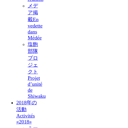
メデ
ア掲
載
En
vedette
dans
Médée
塩飽
部隊
プロ
ジェ
クト
Projet
d’unité
de
Shiwaku
2018年の
活動
Activités
«2018»