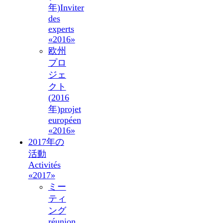
年)
Inviter
des
experts
«2016»
欧州
プロ
ジェ
クト
(2016
年)
projet
européen
«2016»
2017年の
活動
Activités
«2017»
ミー
ティ
ング
réunion