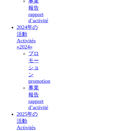
事業
報告
rapport
d’activité
2024年の
活動
Activités
«2024»
プロ
モー
ショ
ン
promotion
事業
報告
rapport
d’activité
2025年の
活動
Activités