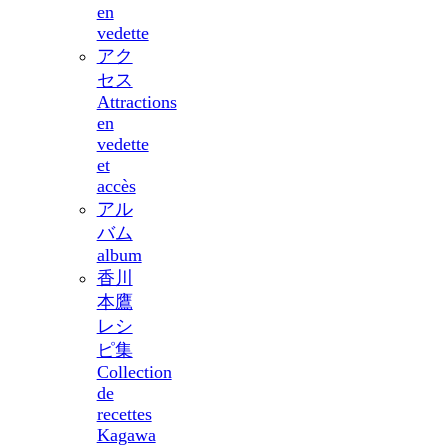
en
vedette
アク
セス
Attractions
en
vedette
et
accès
アル
バム
album
香川
本鷹
レシ
ピ集
Collection
de
recettes
Kagawa