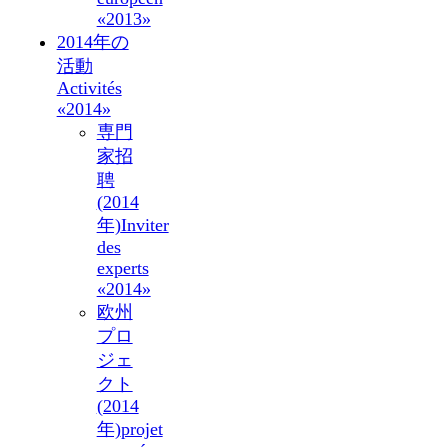
«2013»
2014年の
活動
Activités
«2014»
専門
家招
聘
(2014
年)
Inviter
des
experts
«2014»
欧州
プロ
ジェ
クト
(2014
年)
projet