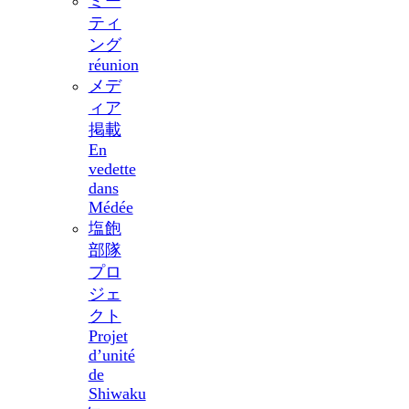
ミー
ティ
ング
réunion
メデ
ィア
掲載
En
vedette
dans
Médée
塩飽
部隊
プロ
ジェ
クト
Projet
d’unité
de
Shiwaku