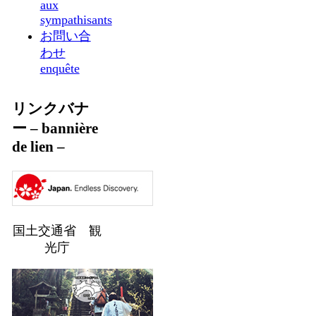
aux
sympathisants
お問い合
わせ
enquête
リンクバナ
ー – bannière
de lien –
国土交通省 観
光庁