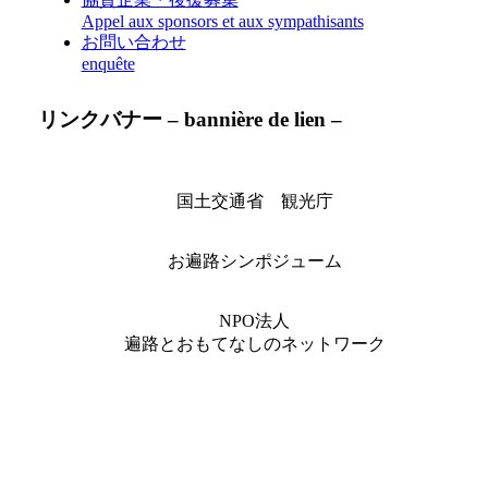
Appel aux sponsors et aux sympathisants
お問い合わせ
enquête
リンクバナー – bannière de lien –
国土交通省 観光庁
お遍路シンポジューム
NPO法人
遍路とおもてなしのネットワーク