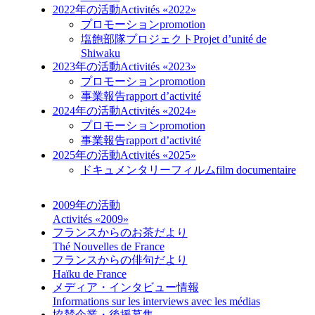
2022年の活動
Activités «2022»
プロモーション
promotion
塩飽部隊プロジェクト
Projet d’unité de
Shiwaku
2023年の活動
Activités «2023»
プロモーション
promotion
事業報告
rapport d’activité
2024年の活動
Activités «2024»
プロモーション
promotion
事業報告
rapport d’activité
2025年の活動
Activités «2025»
ドキュメンタリーフィルム
film documentaire
2009年の活動
Activités «2009»
フランスからのお茶だより
Thé Nouvelles de France
フランスからの俳句だより
Haïku de France
メディア・インタビュー情報
Informations sur les interviews avec les médias
協賛企業・後援募集