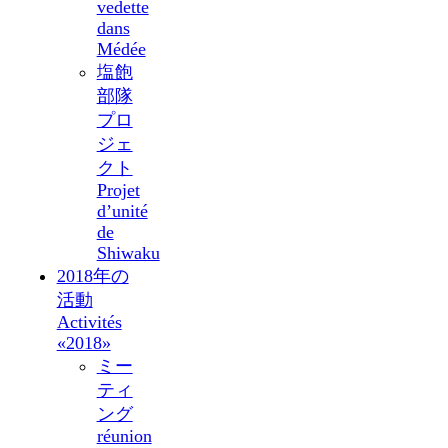
vedette
dans
Médée
塩飽
部隊
プロ
ジェ
クト
Projet
d’unité
de
Shiwaku
2018年の
活動
Activités
«2018»
ミー
ティ
ング
réunion