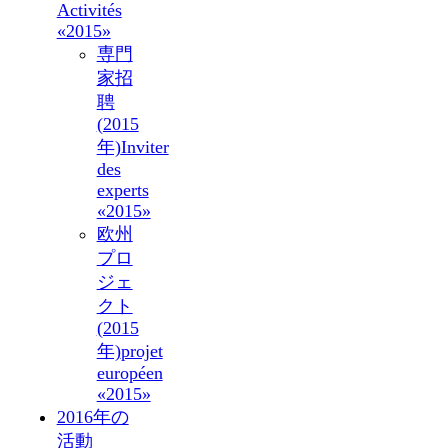
Activités
«2015»
専門
家招
聘
(2015
年)
Inviter
des
experts
«2015»
欧州
プロ
ジェ
クト
(2015
年)
projet
européen
«2015»
2016年の
活動