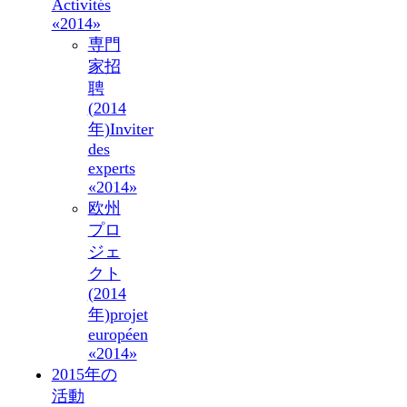
Activités
«2014»
専門
家招
聘
(2014
年)
Inviter
des
experts
«2014»
欧州
プロ
ジェ
クト
(2014
年)
projet
européen
«2014»
2015年の
活動