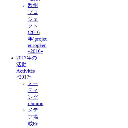
欧州
プロ
ジェ
クト
(2016
年)
projet
européen
«2016»
2017年の
活動
Activités
«2017»
ミー
ティ
ング
réunion
メデ
ア掲
載
En