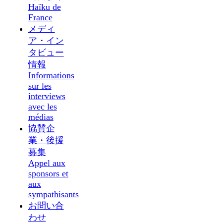
Haïku de
France
メディ
ア・イン
タビュー
情報
Informations
sur les
interviews
avec les
médias
協賛企
業・後援
募集
Appel aux
sponsors et
aux
sympathisants
お問い合
わせ