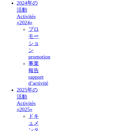
2024年の
活動
Activités
«2024»
プロ
モー
ショ
ン
promotion
事業
報告
rapport
d’activité
2025年の
活動
Activités
«2025»
ドキ
ュメ
ンタ