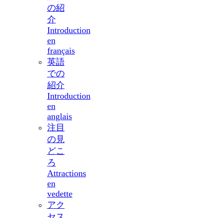
の紹
介
Introduction
en
français
英語
での
紹介
Introduction
en
anglais
注目
の見
どこ
ろ
Attractions
en
vedette
アク
セス