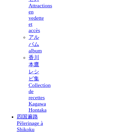
Attractions
en
vedette
et
accès
アル
バム
album
香川
本鷹
レシ
ピ集
Collection
de
recettes
Kagawa
Hontaka
四国遍路
Pèlerinage à
Shikoku