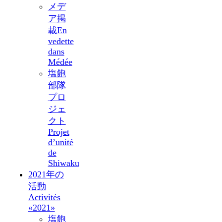
メデ
ア掲
載
En
vedette
dans
Médée
塩飽
部隊
プロ
ジェ
クト
Projet
d’unité
de
Shiwaku
2021年の
活動
Activités
«2021»
塩飽