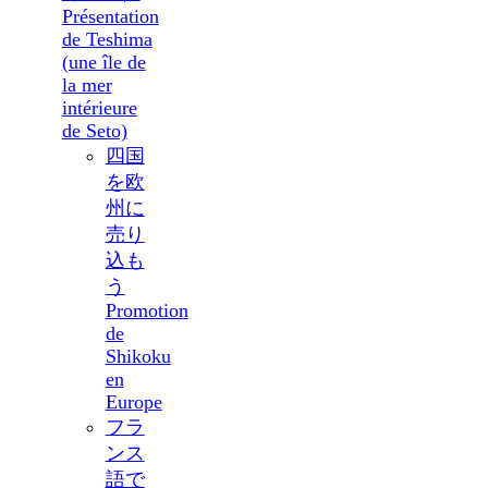
Présentation
de Teshima
(une île de
la mer
intérieure
de Seto)
四国
を欧
州に
売り
込も
う
Promotion
de
Shikoku
en
Europe
フラ
ンス
語で