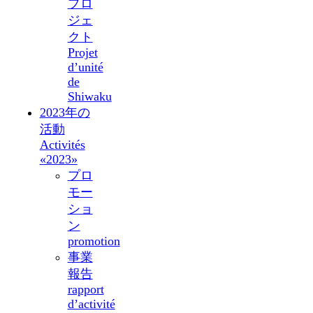
プロ
ジェ
クト
Projet
d’unité
de
Shiwaku
2023年の
活動
Activités
«2023»
プロ
モー
ショ
ン
promotion
事業
報告
rapport
d’activité