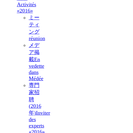
Activités
«2016»
ミー
ティ
ング
réunion
メデ
ア掲
載
En
vedette
dans
Médée
専門
家招
聘
(2016
年)
Inviter
des
experts
«2016»