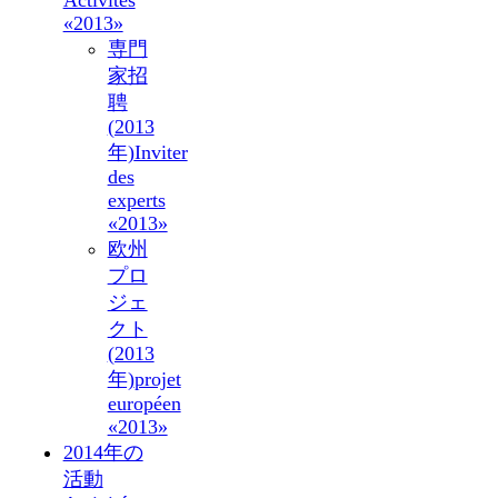
Activités
«2013»
専門
家招
聘
(2013
年)
Inviter
des
experts
«2013»
欧州
プロ
ジェ
クト
(2013
年)
projet
européen
«2013»
2014年の
活動