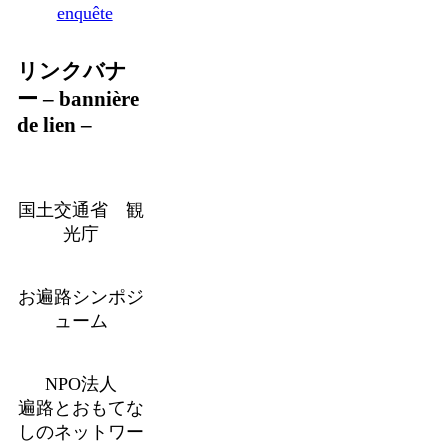
enquête
リンクバナ
ー – bannière
de lien –
国土交通省 観
光庁
お遍路シンポジ
ューム
NPO法人
遍路とおもてな
しのネットワー