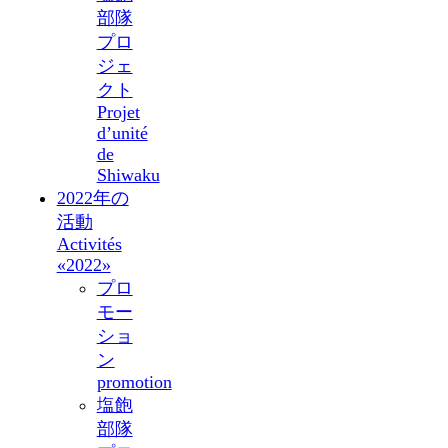
部隊
プロ
ジェ
クト
Projet
d’unité
de
Shiwaku
2022年の
活動
Activités
«2022»
プロ
モー
ショ
ン
promotion
塩飽
部隊