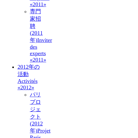
«2011»
専門
家招
聘
(2011
年)
Inviter
des
experts
«2011»
2012年の
活動
Activités
«2012»
パリ
プロ
ジェ
クト
(2012
年)
Projet
Paris