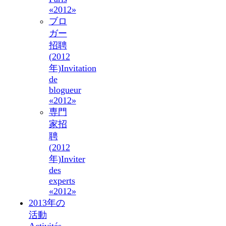
«2012»
ブロ
ガー
招聘
(2012
年)
Invitation
de
blogueur
«2012»
専門
家招
聘
(2012
年)
Inviter
des
experts
«2012»
2013年の
活動