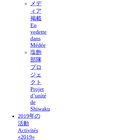
メデ
ィア
掲載
En
vedette
dans
Médée
塩飽
部隊
プロ
ジェ
クト
Projet
d’unité
de
Shiwaku
2019年の
活動
Activités
«2019»