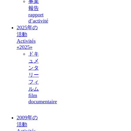
事業
報告
rapport
d’activité
2025年の
活動
Activités
«2025»
ドキ
ュメ
ンタ
リー
フィ
ルム
film
documentaire
2009年の
活動