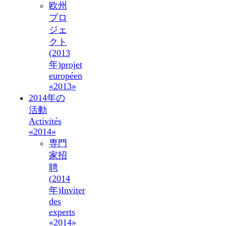
欧州
プロ
ジェ
クト
(2013
年)
projet
européen
«2013»
2014年の
活動
Activités
«2014»
専門
家招
聘
(2014
年)
Inviter
des
experts
«2014»