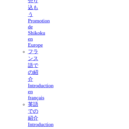
売り
込も
う
Promotion
de
Shikoku
en
Europe
フラ
ンス
語で
の紹
介
Introduction
en
français
英語
での
紹介
Introduction