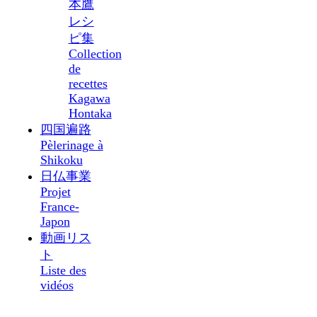
本鷹
レシ
ピ集
Collection
de
recettes
Kagawa
Hontaka
四国遍路
Pèlerinage à
Shikoku
日仏事業
Projet
France-
Japon
動画リス
ト
Liste des
vidéos