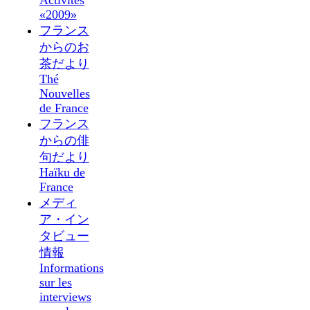
Activités
«2009»
フランス
からのお
茶だより
Thé
Nouvelles
de France
フランス
からの俳
句だより
Haïku de
France
メディ
ア・イン
タビュー
情報
Informations
sur les
interviews