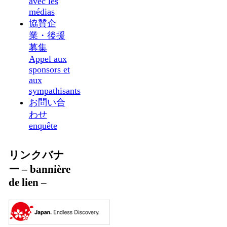
avec les
médias
協賛企
業・後援
募集
Appel aux
sponsors et
aux
sympathisants
お問い合
わせ
enquête
リンクバナ
ー – bannière
de lien –