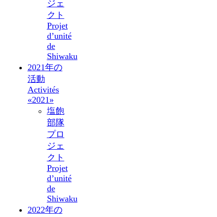
ジェ
クト
Projet
d’unité
de
Shiwaku
2021年の
活動
Activités
«2021»
塩飽
部隊
プロ
ジェ
クト
Projet
d’unité
de
Shiwaku
2022年の