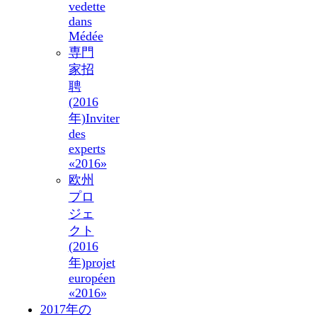
vedette
dans
Médée
専門
家招
聘
(2016
年)
Inviter
des
experts
«2016»
欧州
プロ
ジェ
クト
(2016
年)
projet
européen
«2016»
2017年の