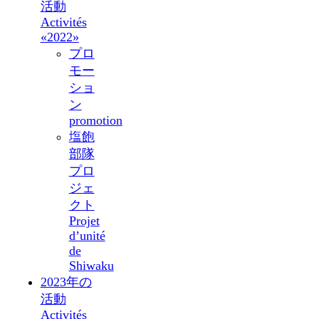
活動
Activités
«2022»
プロ
モー
ショ
ン
promotion
塩飽
部隊
プロ
ジェ
クト
Projet
d’unité
de
Shiwaku
2023年の
活動
Activités