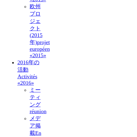
欧州
プロ
ジェ
クト
(2015
年)
projet
européen
«2015»
2016年の
活動
Activités
«2016»
ミー
ティ
ング
réunion
メデ
ア掲
載
En