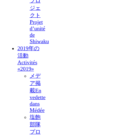
プロ
ジェ
クト
Projet
d’unité
de
Shiwaku
2019年の
活動
Activités
«2019»
メデ
ア掲
載
En
vedette
dans
Médée
塩飽
部隊
プロ