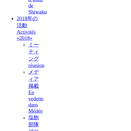
de
Shiwaku
2018年の
活動
Activités
«2018»
ミー
ティ
ング
réunion
メデ
ィア
掲載
En
vedette
dans
Médée
塩飽
部隊