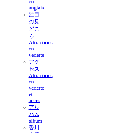
en
anglais
注目
の見
どこ
ろ
Attractions
en
vedette
アク
セス
Attractions
en
vedette
et
accès
アル
バム
album
香川