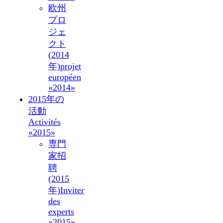
欧州
プロ
ジェ
クト
(2014
年)
projet
européen
«2014»
2015年の
活動
Activités
«2015»
専門
家招
聘
(2015
年)
Inviter
des
experts
«2015»