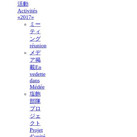
活動
Activités
«2017»
ミー
ティ
ング
réunion
メデ
ア掲
載
En
vedette
dans
Médée
塩飽
部隊
プロ
ジェ
クト
Projet
d’unité