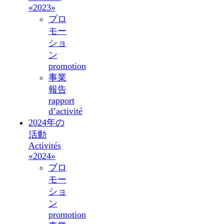
«2023»
プロ
モー
ショ
ン
promotion
事業
報告
rapport
d’activité
2024年の
活動
Activités
«2024»
プロ
モー
ショ
ン
promotion