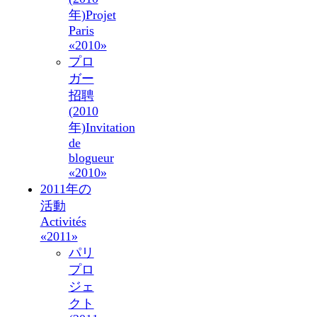
年)
Projet
Paris
«2010»
プロ
ガー
招聘
(2010
年)
Invitation
de
blogueur
«2010»
2011年の
活動
Activités
«2011»
パリ
プロ
ジェ
クト