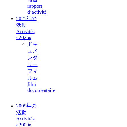
rapport
d’activité
2025年の
活動
Activités
«2025»
ドキ
ュメ
ンタ
リー
フィ
ルム
film
documentaire
2009年の
活動
Activités
«2009»