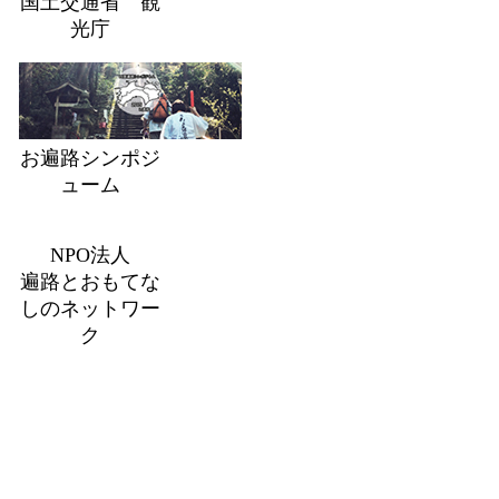
国土交通省 観
光庁
お遍路シンポジ
ューム
NPO法人
遍路とおもてな
しのネットワー
ク