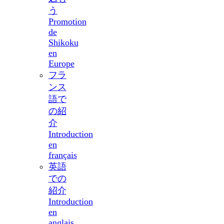
う
Promotion
de
Shikoku
en
Europe
フラ
ンス
語で
の紹
介
Introduction
en
français
英語
での
紹介
Introduction
en
anglais