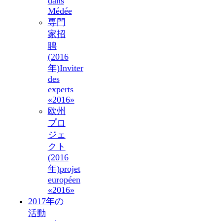
dans
Médée
専門
家招
聘
(2016
年)
Inviter
des
experts
«2016»
欧州
プロ
ジェ
クト
(2016
年)
projet
européen
«2016»
2017年の
活動