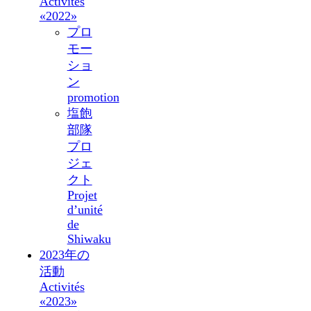
Activités
«2022»
プロ
モー
ショ
ン
promotion
塩飽
部隊
プロ
ジェ
クト
Projet
d’unité
de
Shiwaku
2023年の
活動
Activités
«2023»