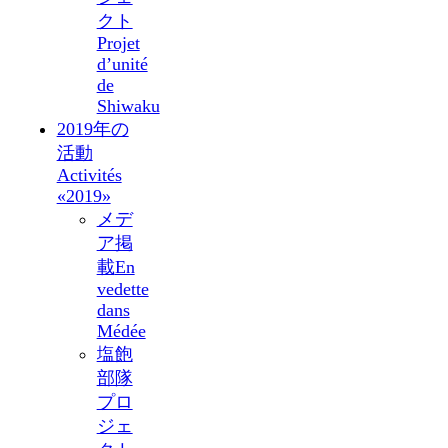
クト
Projet
d’unité
de
Shiwaku
2019年の
活動
Activités
«2019»
メデ
ア掲
載
En
vedette
dans
Médée
塩飽
部隊
プロ
ジェ