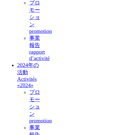
プロ
モー
ショ
ン
promotion
事業
報告
rapport
d’activité
2024年の
活動
Activités
«2024»
プロ
モー
ショ
ン
promotion
事業
報告