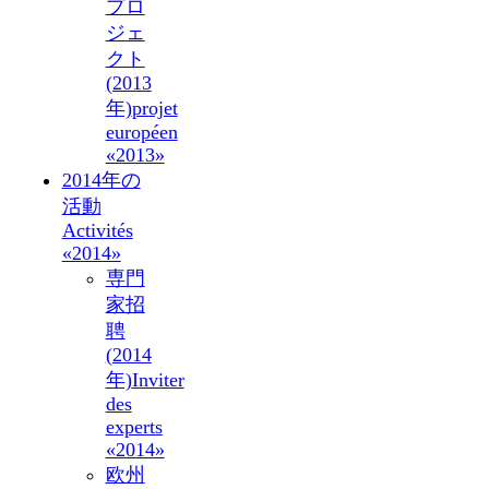
プロ
ジェ
クト
(2013
年)
projet
européen
«2013»
2014年の
活動
Activités
«2014»
専門
家招
聘
(2014
年)
Inviter
des
experts
«2014»
欧州