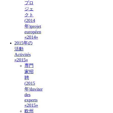
プロ
ジェ
クト
(2014
年)
projet
européen
«2014»
2015年の
活動
Activités
«2015»
専門
家招
聘
(2015
年)
Inviter
des
experts
«2015»
欧州