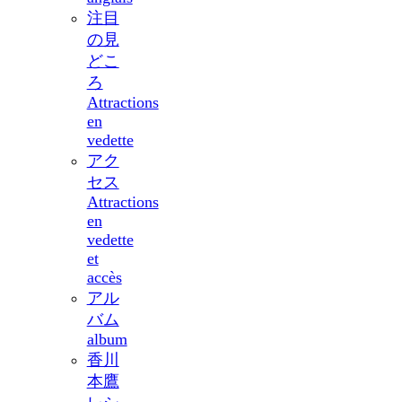
注目
の見
どこ
ろ
Attractions
en
vedette
アク
セス
Attractions
en
vedette
et
accès
アル
バム
album
香川
本鷹