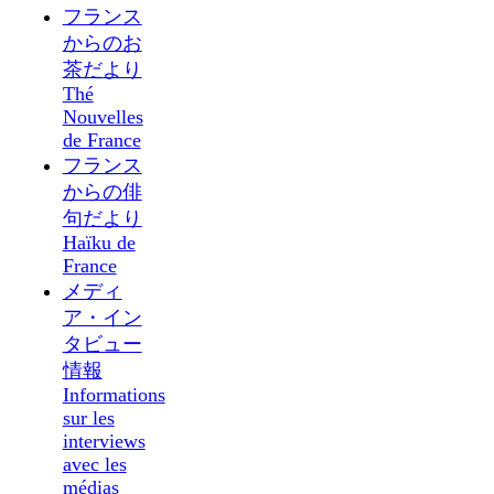
フランス
からのお
茶だより
Thé
Nouvelles
de France
フランス
からの俳
句だより
Haïku de
France
メディ
ア・イン
タビュー
情報
Informations
sur les
interviews
avec les
médias