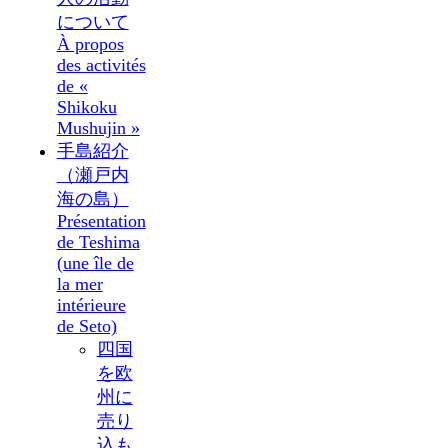
について
À propos
des activités
de «
Shikoku
Mushujin »
手島紹介
（瀬戸内
海の島）
Présentation
de Teshima
(une île de
la mer
intérieure
de Seto)
四国
を欧
州に
売り
込も