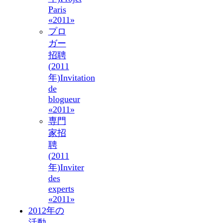
Paris
«2011»
プロ
ガー
招聘
(2011
年)
Invitation
de
blogueur
«2011»
専門
家招
聘
(2011
年)
Inviter
des
experts
«2011»
2012年の
活動