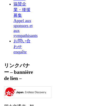
協賛企
業・後援
募集
Appel aux
sponsors et
aux
sympathisants
お問い合
わせ
enquête
リンクバナ
ー – bannière
de lien –