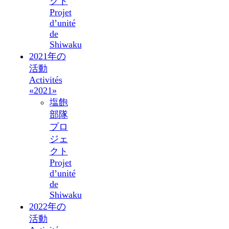
クト
Projet
d’unité
de
Shiwaku
2021年の
活動
Activités
«2021»
塩飽
部隊
プロ
ジェ
クト
Projet
d’unité
de
Shiwaku
2022年の
活動