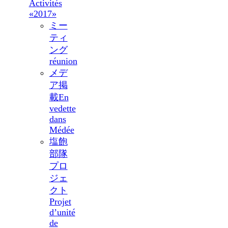
Activités
«2017»
ミー
ティ
ング
réunion
メデ
ア掲
載
En
vedette
dans
Médée
塩飽
部隊
プロ
ジェ
クト
Projet
d’unité
de