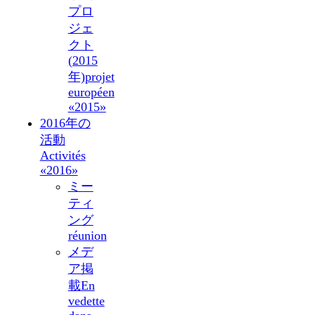
プロ
ジェ
クト
(2015
年)
projet
européen
«2015»
2016年の
活動
Activités
«2016»
ミー
ティ
ング
réunion
メデ
ア掲
載
En
vedette