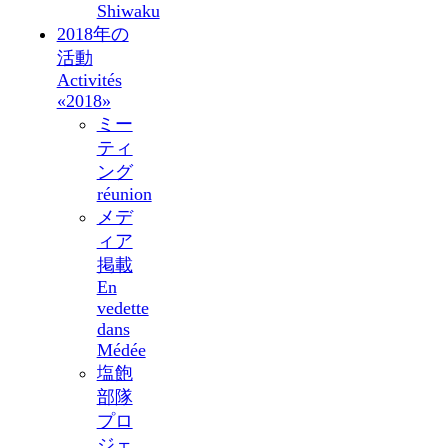
Shiwaku
2018年の
活動
Activités
«2018»
ミー
ティ
ング
réunion
メデ
ィア
掲載
En
vedette
dans
Médée
塩飽
部隊
プロ
ジェ