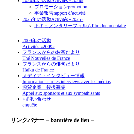
2024年の活動
Activités «2024»
プロモーション
promotion
事業報告
rapport d’activité
2025年の活動
Activités «2025»
ドキュメンタリーフィルム
film documentaire
2009年の活動
Activités «2009»
フランスからのお茶だより
Thé Nouvelles de France
フランスからの俳句だより
Haïku de France
メディア・インタビュー情報
Informations sur les interviews avec les médias
協賛企業・後援募集
Appel aux sponsors et aux sympathisants
お問い合わせ
enquête
リンクバナー – bannière de lien –