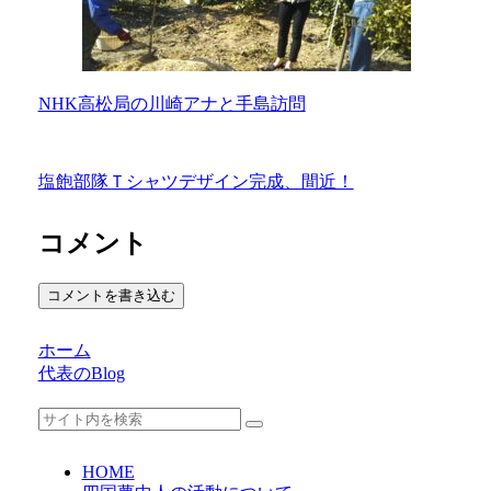
NHK高松局の川崎アナと手島訪問
塩飽部隊Ｔシャツデザイン完成、間近！
コメント
コメントを書き込む
ホーム
代表のBlog
HOME