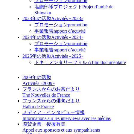
プロモーション
promotion
塩飽部隊プロジェクト
Projet d’unité de
Shiwaku
2023年の活動
Activités «2023»
プロモーション
promotion
事業報告
rapport d’activité
2024年の活動
Activités «2024»
プロモーション
promotion
事業報告
rapport d’activité
2025年の活動
Activités «2025»
ドキュメンタリーフィルム
film documentaire
2009年の活動
Activités «2009»
フランスからのお茶だより
Thé Nouvelles de France
フランスからの俳句だより
Haïku de France
メディア・インタビュー情報
Informations sur les interviews avec les médias
協賛企業・後援募集
Appel aux sponsors et aux sympathisants