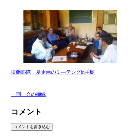
塩飽部隊 夏企画のミ―テングin手島
一期一会の御縁
コメント
コメントを書き込む