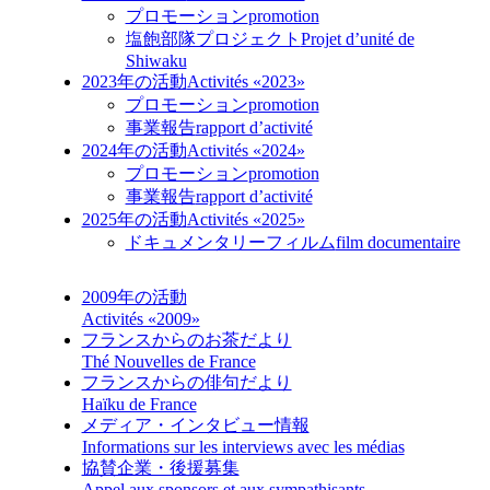
プロモーション
promotion
塩飽部隊プロジェクト
Projet d’unité de
Shiwaku
2023年の活動
Activités «2023»
プロモーション
promotion
事業報告
rapport d’activité
2024年の活動
Activités «2024»
プロモーション
promotion
事業報告
rapport d’activité
2025年の活動
Activités «2025»
ドキュメンタリーフィルム
film documentaire
2009年の活動
Activités «2009»
フランスからのお茶だより
Thé Nouvelles de France
フランスからの俳句だより
Haïku de France
メディア・インタビュー情報
Informations sur les interviews avec les médias
協賛企業・後援募集
Appel aux sponsors et aux sympathisants