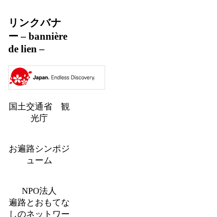
リンクバナ
ー – bannière
de lien –
国土交通省 観
光庁
お遍路シンポジ
ューム
NPO法人
遍路とおもてな
しのネットワー