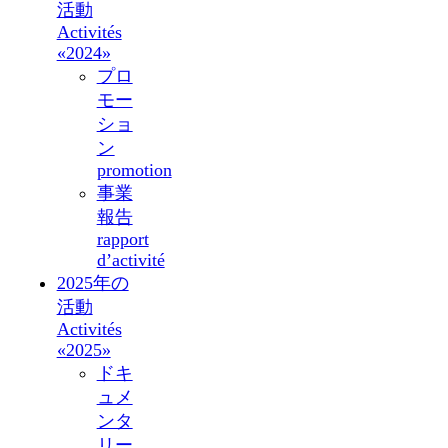
活動
Activités
«2024»
プロ
モー
ショ
ン
promotion
事業
報告
rapport
d’activité
2025年の
活動
Activités
«2025»
ドキ
ュメ
ンタ
リー