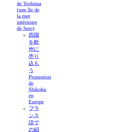
de Teshima
(une île de
la mer
intérieure
de Seto)
四国
を欧
州に
売り
込も
う
Promotion
de
Shikoku
en
Europe
フラ
ンス
語で
の紹