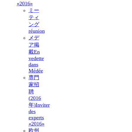
«2016»
ミー
ティ
ング
réunion
メデ
ア掲
載
En
vedette
dans
Médée
専門
家招
聘
(2016
年)
Inviter
des
experts
«2016»
欧州