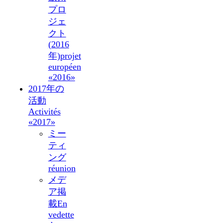
プロ
ジェ
クト
(2016
年)
projet
européen
«2016»
2017年の
活動
Activités
«2017»
ミー
ティ
ング
réunion
メデ
ア掲
載
En
vedette