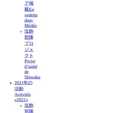
ア掲
載
En
vedette
dans
Médée
塩飽
部隊
プロ
ジェ
クト
Projet
d’unité
de
Shiwaku
2021年の
活動
Activités
«2021»
塩飽
部隊