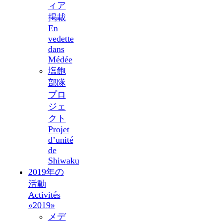
ィア
掲載
En
vedette
dans
Médée
塩飽
部隊
プロ
ジェ
クト
Projet
d’unité
de
Shiwaku
2019年の
活動
Activités
«2019»
メデ