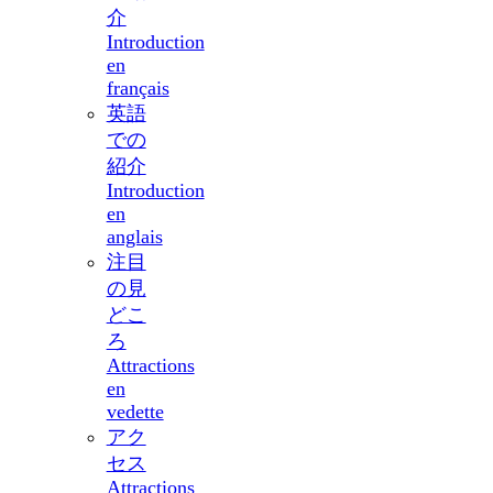
介
Introduction
en
français
英語
での
紹介
Introduction
en
anglais
注目
の見
どこ
ろ
Attractions
en
vedette
アク
セス
Attractions