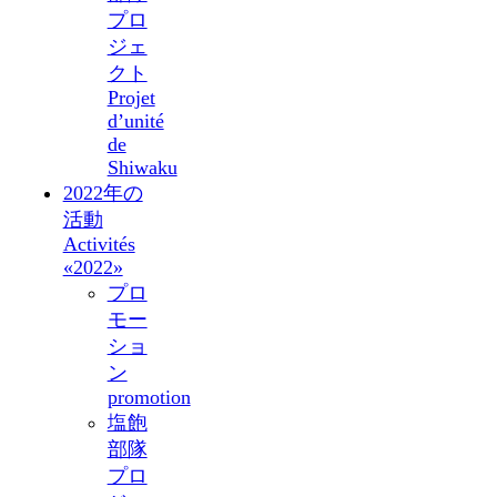
プロ
ジェ
クト
Projet
d’unité
de
Shiwaku
2022年の
活動
Activités
«2022»
プロ
モー
ショ
ン
promotion
塩飽
部隊
プロ