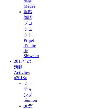
dans
Médée
塩飽
部隊
プロ
ジェ
クト
Projet
d’unité
de
Shiwaku
2018年の
活動
Activités
«2018»
ミー
ティ
ング
réunion
メデ