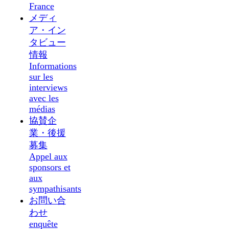
France
メディ
ア・イン
タビュー
情報
Informations
sur les
interviews
avec les
médias
協賛企
業・後援
募集
Appel aux
sponsors et
aux
sympathisants
お問い合
わせ
enquête