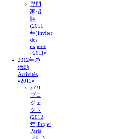
専門
家招
聘
(2011
年)
Inviter
des
experts
«2011»
2012年の
活動
Activités
«2012»
パリ
プロ
ジェ
クト
(2012
年)
Projet
Paris
«2012»