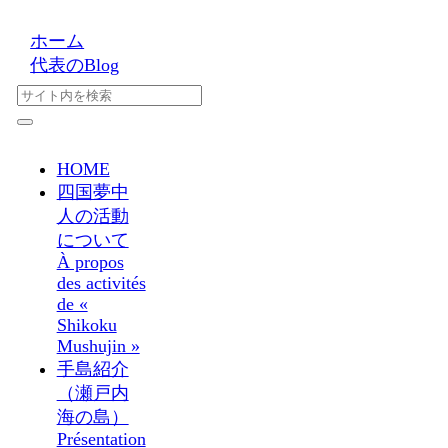
ホーム
代表のBlog
HOME
四国夢中
人の活動
について
À propos
des activités
de «
Shikoku
Mushujin »
手島紹介
（瀬戸内
海の島）
Présentation