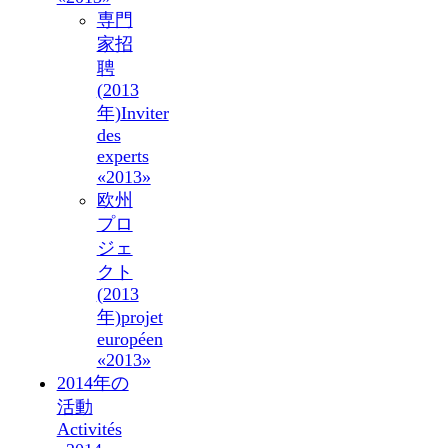
専門
家招
聘
(2013
年)
Inviter
des
experts
«2013»
欧州
プロ
ジェ
クト
(2013
年)
projet
européen
«2013»
2014年の
活動
Activités