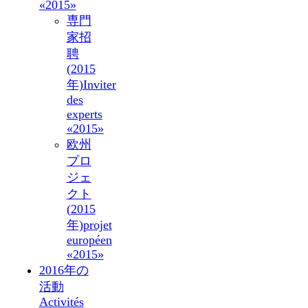
«2015»
専門
家招
聘
(2015
年)
Inviter
des
experts
«2015»
欧州
プロ
ジェ
クト
(2015
年)
projet
européen
«2015»
2016年の
活動
Activités