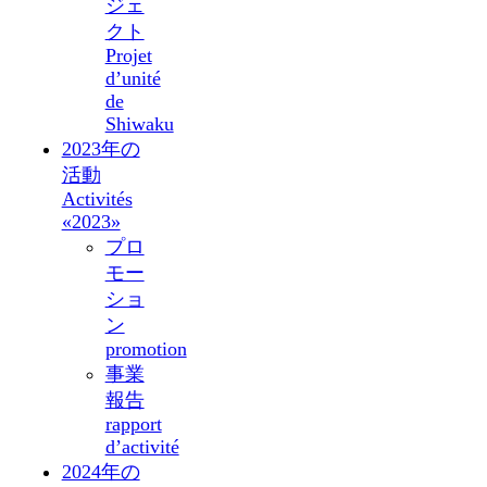
ジェ
クト
Projet
d’unité
de
Shiwaku
2023年の
活動
Activités
«2023»
プロ
モー
ショ
ン
promotion
事業
報告
rapport
d’activité
2024年の