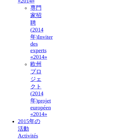
«2014»
専門
家招
聘
(2014
年)
Inviter
des
experts
«2014»
欧州
プロ
ジェ
クト
(2014
年)
projet
européen
«2014»
2015年の
活動
Activités