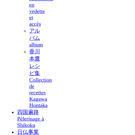
en
vedette
et
accès
アル
バム
album
香川
本鷹
レシ
ピ集
Collection
de
recettes
Kagawa
Hontaka
四国遍路
Pèlerinage à
Shikoku
日仏事業