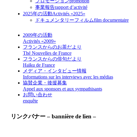
プロモーション
promotion
事業報告
rapport d’activité
2025年の活動
Activités «2025»
ドキュメンタリーフィルム
film documentaire
2009年の活動
Activités «2009»
フランスからのお茶だより
Thé Nouvelles de France
フランスからの俳句だより
Haïku de France
メディア・インタビュー情報
Informations sur les interviews avec les médias
協賛企業・後援募集
Appel aux sponsors et aux sympathisants
お問い合わせ
enquête
リンクバナー – bannière de lien –