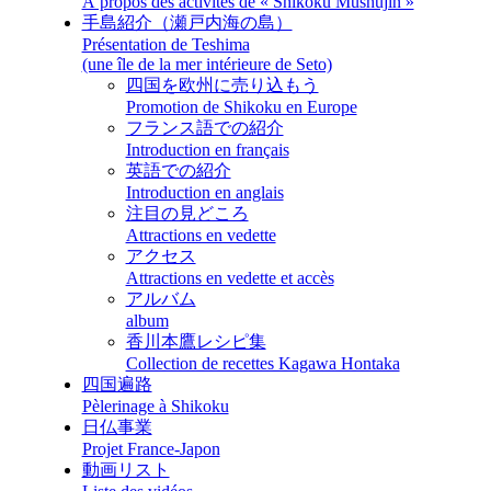
À propos des activités de « Shikoku Mushujin »
手島紹介（瀬戸内海の島）
Présentation de Teshima
(une île de la mer intérieure de Seto)
四国を欧州に売り込もう
Promotion de Shikoku en Europe
フランス語での紹介
Introduction en français
英語での紹介
Introduction en anglais
注目の見どころ
Attractions en vedette
アクセス
Attractions en vedette et accès
アルバム
album
香川本鷹レシピ集
Collection de recettes Kagawa Hontaka
四国遍路
Pèlerinage à Shikoku
日仏事業
Projet France-Japon
動画リスト