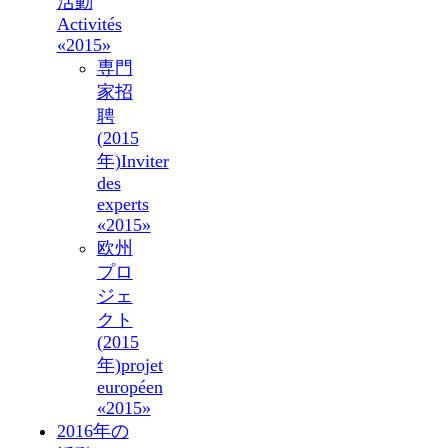
活動
Activités
«2015»
専門
家招
聘
(2015
年)
Inviter
des
experts
«2015»
欧州
プロ
ジェ
クト
(2015
年)
projet
européen
«2015»
2016年の