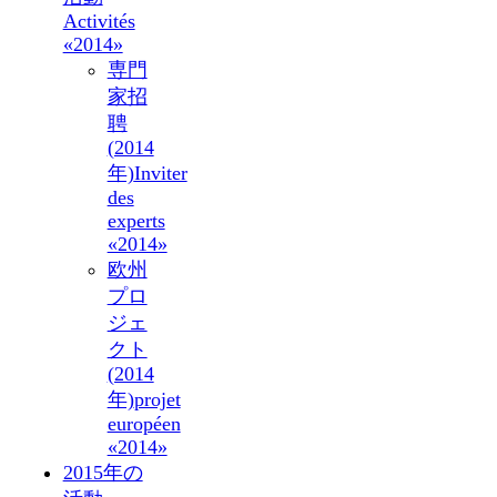
Activités
«2014»
専門
家招
聘
(2014
年)
Inviter
des
experts
«2014»
欧州
プロ
ジェ
クト
(2014
年)
projet
européen
«2014»
2015年の