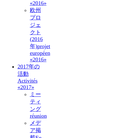
«2016»
欧州
プロ
ジェ
クト
(2016
年)
projet
européen
«2016»
2017年の
活動
Activités
«2017»
ミー
ティ
ング
réunion
メデ
ア掲
載
En