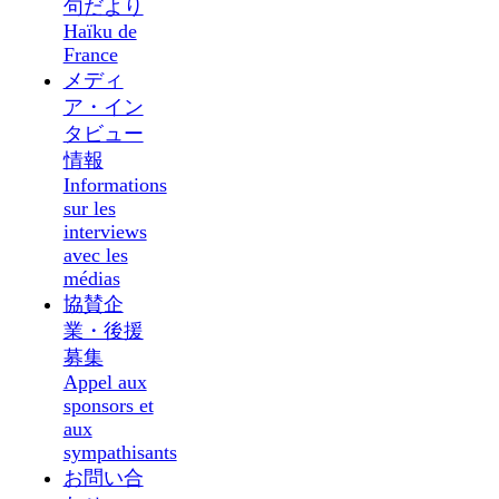
句だより
Haïku de
France
メディ
ア・イン
タビュー
情報
Informations
sur les
interviews
avec les
médias
協賛企
業・後援
募集
Appel aux
sponsors et
aux
sympathisants
お問い合