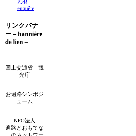
わせ
enquête
リンクバナ
ー – bannière
de lien –
国土交通省 観
光庁
お遍路シンポジ
ューム
NPO法人
遍路とおもてな
しのネットワー