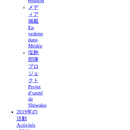
réunion
メデ
ィア
掲載
En
vedette
dans
Médée
塩飽
部隊
プロ
ジェ
クト
Projet
d’unité
de
Shiwaku
2019年の
活動
Activités