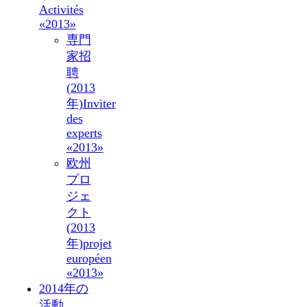
Activités
«2013»
専門
家招
聘
(2013
年)
Inviter
des
experts
«2013»
欧州
プロ
ジェ
クト
(2013
年)
projet
européen
«2013»
2014年の
活動