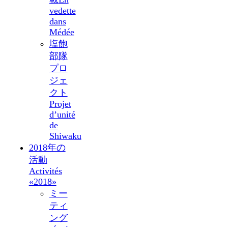
vedette
dans
Médée
塩飽
部隊
プロ
ジェ
クト
Projet
d’unité
de
Shiwaku
2018年の
活動
Activités
«2018»
ミー
ティ
ング