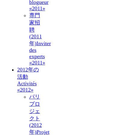
blogueur
«2011»
専門
家招
聘
(2011
年)
Inviter
des
experts
«2011»
2012年の
活動
Activités
«2012»
パリ
プロ
ジェ
クト
(2012
年)
Projet