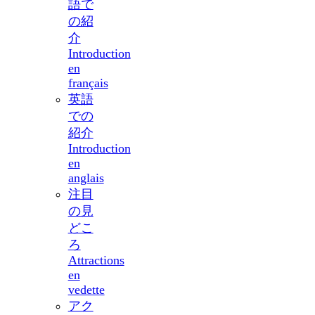
語で
の紹
介
Introduction
en
français
英語
での
紹介
Introduction
en
anglais
注目
の見
どこ
ろ
Attractions
en
vedette
アク