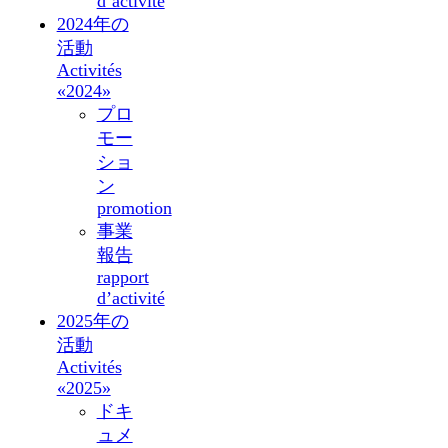
d’activité
2024年の
活動
Activités
«2024»
プロ
モー
ショ
ン
promotion
事業
報告
rapport
d’activité
2025年の
活動
Activités
«2025»
ドキ
ュメ