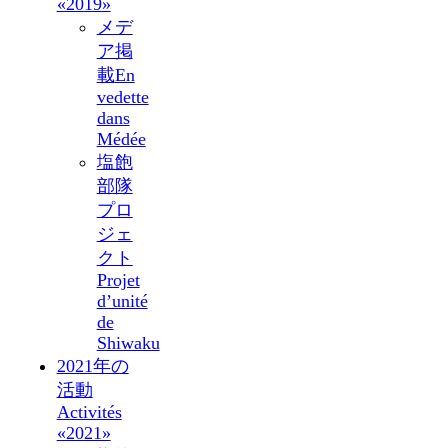
«2019»
メデ
ア掲
載
En
vedette
dans
Médée
塩飽
部隊
プロ
ジェ
クト
Projet
d’unité
de
Shiwaku
2021年の
活動
Activités
«2021»