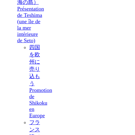
海の島）
Présentation
de Teshima
(une île de
la mer
intérieure
de Seto)
四国
を欧
州に
売り
込も
う
Promotion
de
Shikoku
en
Europe
フラ
ンス