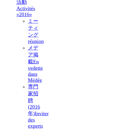
活動
Activités
«2016»
ミー
ティ
ング
réunion
メデ
ア掲
載
En
vedette
dans
Médée
専門
家招
聘
(2016
年)
Inviter
des
experts