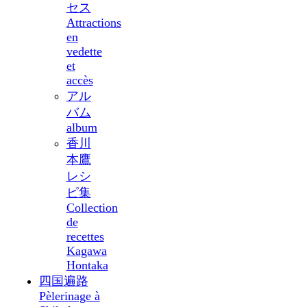
セス
Attractions
en
vedette
et
accès
アル
バム
album
香川
本鷹
レシ
ピ集
Collection
de
recettes
Kagawa
Hontaka
四国遍路
Pèlerinage à