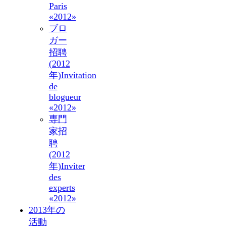
Paris
«2012»
ブロ
ガー
招聘
(2012
年)
Invitation
de
blogueur
«2012»
専門
家招
聘
(2012
年)
Inviter
des
experts
«2012»
2013年の
活動