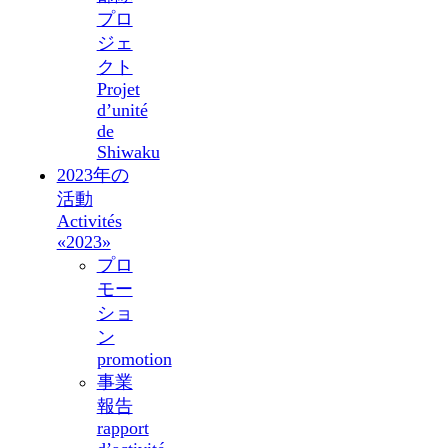
プロ
ジェ
クト
Projet
d’unité
de
Shiwaku
2023年の
活動
Activités
«2023»
プロ
モー
ショ
ン
promotion
事業
報告
rapport