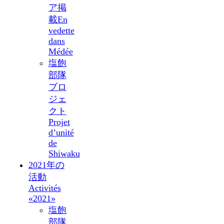
ア掲
載
En
vedette
dans
Médée
塩飽
部隊
プロ
ジェ
クト
Projet
d’unité
de
Shiwaku
2021年の
活動
Activités
«2021»
塩飽
部隊