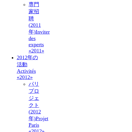
専門
家招
聘
(2011
年)
Inviter
des
experts
«2011»
2012年の
活動
Activités
«2012»
パリ
プロ
ジェ
クト
(2012
年)
Projet
Paris
«2012»