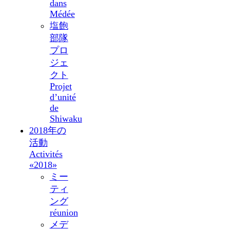
dans
Médée
塩飽
部隊
プロ
ジェ
クト
Projet
d’unité
de
Shiwaku
2018年の
活動
Activités
«2018»
ミー
ティ
ング
réunion
メデ