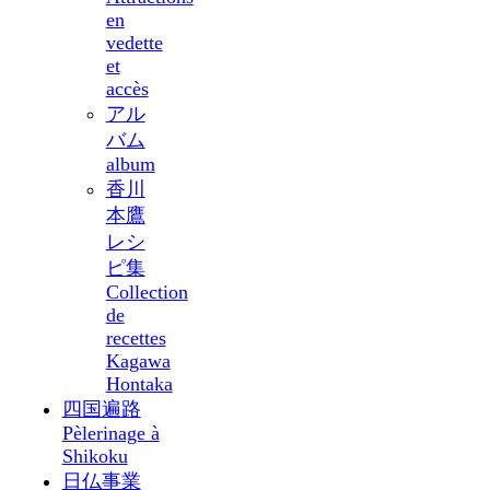
en
vedette
et
accès
アル
バム
album
香川
本鷹
レシ
ピ集
Collection
de
recettes
Kagawa
Hontaka
四国遍路
Pèlerinage à
Shikoku
日仏事業