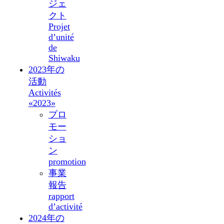
ジェ
クト
Projet
d’unité
de
Shiwaku
2023年の
活動
Activités
«2023»
プロ
モー
ショ
ン
promotion
事業
報告
rapport
d’activité
2024年の