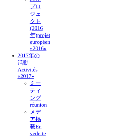
プロ
ジェ
クト
(2016
年)
projet
européen
«2016»
2017年の
活動
Activités
«2017»
ミー
ティ
ング
réunion
メデ
ア掲
載
En
vedette