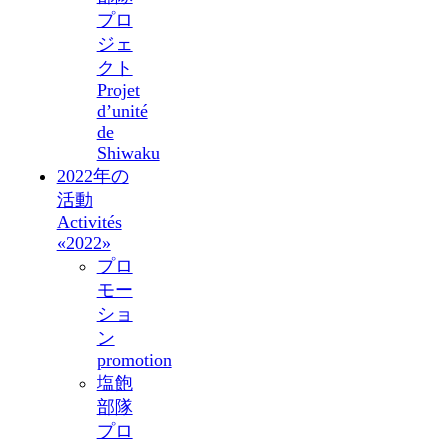
プロ
ジェ
クト
Projet
d’unité
de
Shiwaku
2022年の
活動
Activités
«2022»
プロ
モー
ショ
ン
promotion
塩飽
部隊
プロ