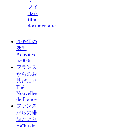
フィ
ルム
film
documentaire
2009年の
活動
Activités
«2009»
フランス
からのお
茶だより
Thé
Nouvelles
de France
フランス
からの俳
句だより
Haïku de