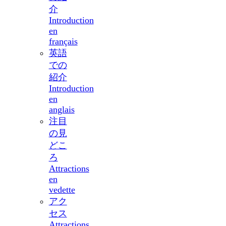
介
Introduction
en
français
英語
での
紹介
Introduction
en
anglais
注目
の見
どこ
ろ
Attractions
en
vedette
アク
セス
Attractions