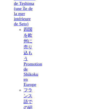
de Teshima
(une île de
la mer
intérieure
de Seto)
四国
を欧
州に
売り
込も
う
Promotion
de
Shikoku
en
Europe
フラ
ンス
語で
の紹