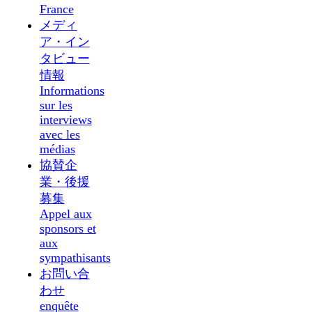
France
メディ
ア・イン
タビュー
情報
Informations
sur les
interviews
avec les
médias
協賛企
業・後援
募集
Appel aux
sponsors et
aux
sympathisants
お問い合
わせ
enquête