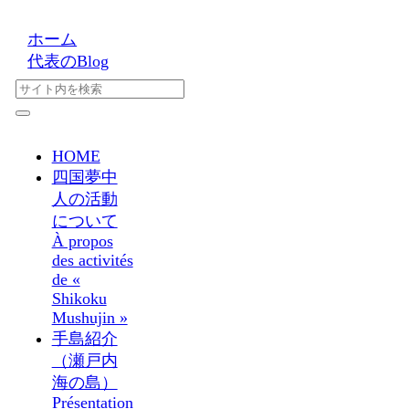
ホーム
代表のBlog
HOME
四国夢中
人の活動
について
À propos
des activités
de «
Shikoku
Mushujin »
手島紹介
（瀬戸内
海の島）
Présentation