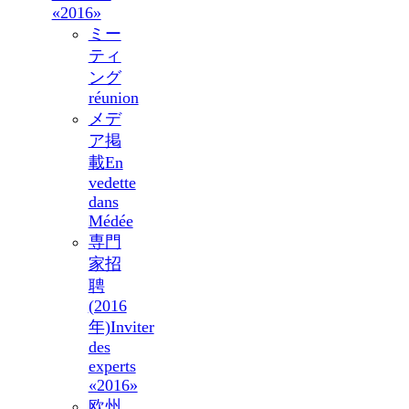
«2016»
ミー
ティ
ング
réunion
メデ
ア掲
載
En
vedette
dans
Médée
専門
家招
聘
(2016
年)
Inviter
des
experts
«2016»
欧州