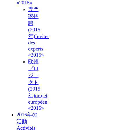
«2015»
専門
家招
聘
(2015
年)
Inviter
des
experts
«2015»
欧州
プロ
ジェ
クト
(2015
年)
projet
européen
«2015»
2016年の
活動
Activités