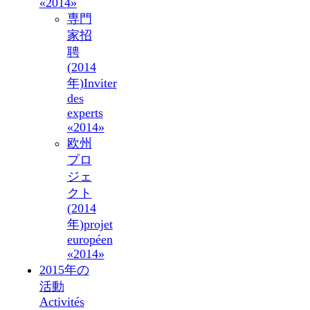
«2014»
専門
家招
聘
(2014
年)
Inviter
des
experts
«2014»
欧州
プロ
ジェ
クト
(2014
年)
projet
européen
«2014»
2015年の
活動
Activités