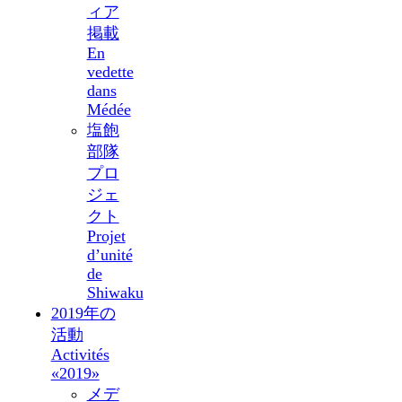
ィア
掲載
En
vedette
dans
Médée
塩飽
部隊
プロ
ジェ
クト
Projet
d’unité
de
Shiwaku
2019年の
活動
Activités
«2019»
メデ