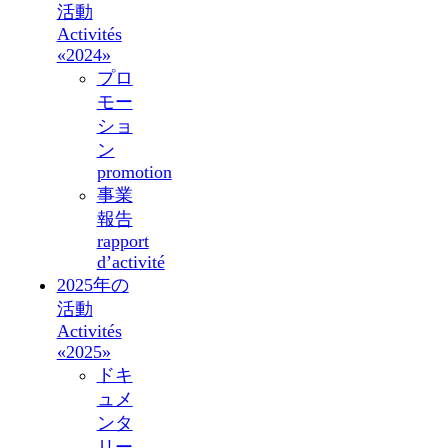
活動
Activités
«2024»
プロ
モー
ショ
ン
promotion
事業
報告
rapport
d’activité
2025年の
活動
Activités
«2025»
ドキ
ュメ
ンタ
リー