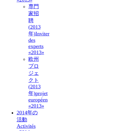
専門
家招
聘
(2013
年)
Inviter
des
experts
«2013»
欧州
プロ
ジェ
クト
(2013
年)
projet
européen
«2013»
2014年の
活動
Activités