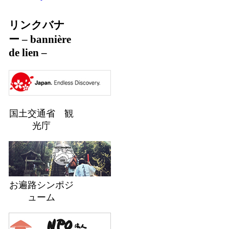
リンクバナ
ー – bannière
de lien –
国土交通省 観
光庁
お遍路シンポジ
ューム