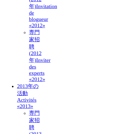
年)
Invitation
de
blogueur
«2012»
専門
家招
聘
(2012
年)
Inviter
des
experts
«2012»
2013年の
活動
Activités
«2013»
専門
家招
聘
(2013