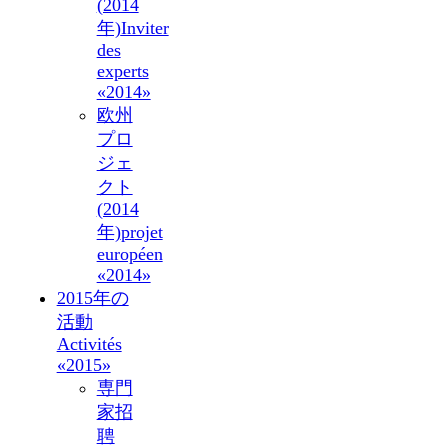
(2014
年)
Inviter
des
experts
«2014»
欧州
プロ
ジェ
クト
(2014
年)
projet
européen
«2014»
2015年の
活動
Activités
«2015»
専門
家招
聘