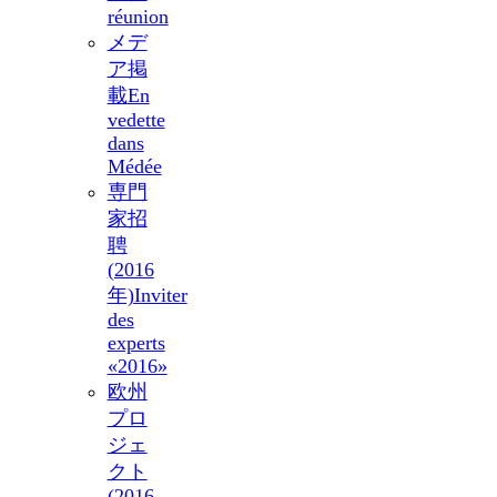
réunion
メデ
ア掲
載
En
vedette
dans
Médée
専門
家招
聘
(2016
年)
Inviter
des
experts
«2016»
欧州
プロ
ジェ
クト
(2016