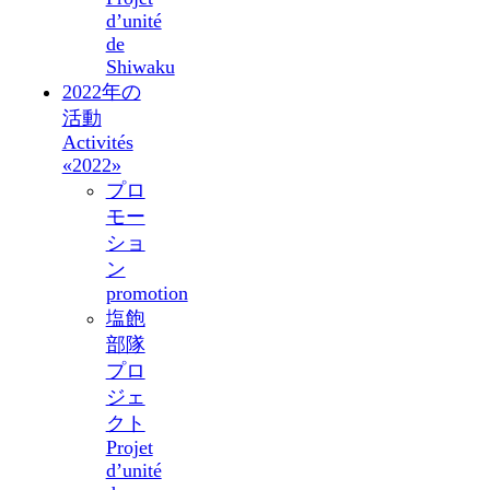
d’unité
de
Shiwaku
2022年の
活動
Activités
«2022»
プロ
モー
ショ
ン
promotion
塩飽
部隊
プロ
ジェ
クト
Projet
d’unité