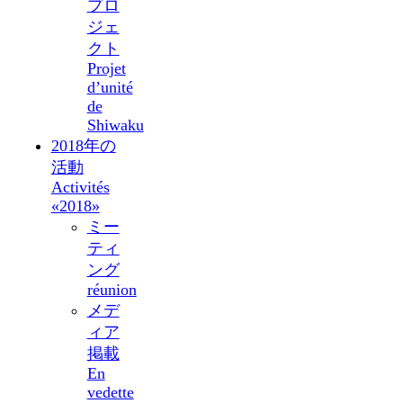
プロ
ジェ
クト
Projet
d’unité
de
Shiwaku
2018年の
活動
Activités
«2018»
ミー
ティ
ング
réunion
メデ
ィア
掲載
En
vedette