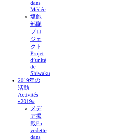
dans
Médée
塩飽
部隊
プロ
ジェ
クト
Projet
d’unité
de
Shiwaku
2019年の
活動
Activités
«2019»
メデ
ア掲
載
En
vedette
dans