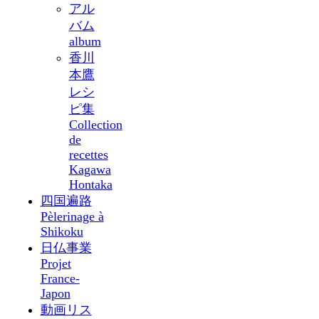
アル
バム
album
香川
本鷹
レシ
ピ集
Collection
de
recettes
Kagawa
Hontaka
四国遍路
Pèlerinage à
Shikoku
日仏事業
Projet
France-
Japon
動画リス