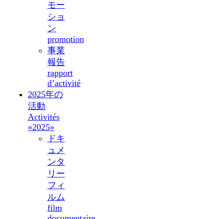
モー
ショ
ン
promotion
事業
報告
rapport
d’activité
2025年の
活動
Activités
«2025»
ドキ
ュメ
ンタ
リー
フィ
ルム
film
documentaire