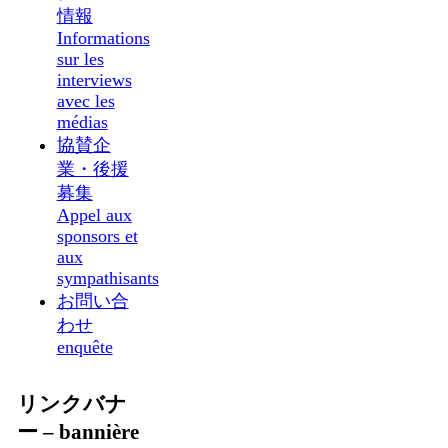
情報
Informations
sur les
interviews
avec les
médias
協賛企
業・後援
募集
Appel aux
sponsors et
aux
sympathisants
お問い合
わせ
enquête
リンクバナ
ー – bannière