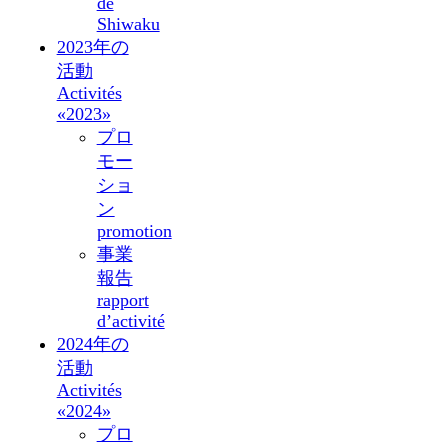
de
Shiwaku
2023年の
活動
Activités
«2023»
プロ
モー
ショ
ン
promotion
事業
報告
rapport
d’activité
2024年の
活動
Activités
«2024»
プロ