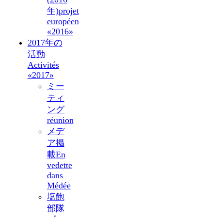
年)
projet
européen
«2016»
2017年の
活動
Activités
«2017»
ミー
ティ
ング
réunion
メデ
ア掲
載
En
vedette
dans
Médée
塩飽
部隊