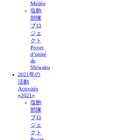
Médée
塩飽
部隊
プロ
ジェ
クト
Projet
d’unité
de
Shiwaku
2021年の
活動
Activités
«2021»
塩飽
部隊
プロ
ジェ
クト
Projet