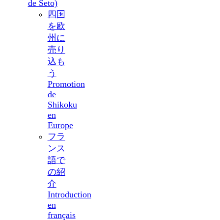
de Seto)
四国
を欧
州に
売り
込も
う
Promotion
de
Shikoku
en
Europe
フラ
ンス
語で
の紹
介
Introduction
en
français