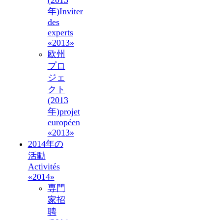
年)
Inviter
des
experts
«2013»
欧州
プロ
ジェ
クト
(2013
年)
projet
européen
«2013»
2014年の
活動
Activités
«2014»
専門
家招
聘