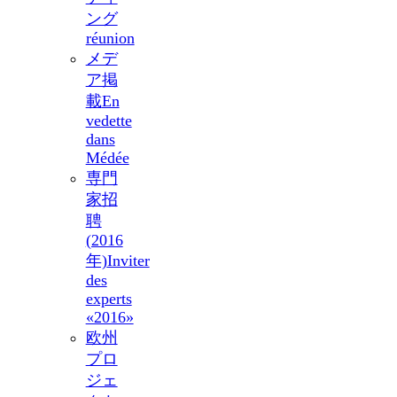
ング
réunion
メデ
ア掲
載
En
vedette
dans
Médée
専門
家招
聘
(2016
年)
Inviter
des
experts
«2016»
欧州
プロ
ジェ