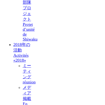
部隊
プロ
ジェ
クト
Projet
d’unité
de
Shiwaku
2018年の
活動
Activités
«2018»
ミー
ティ
ング
réunion
メデ
ィア
掲載
En