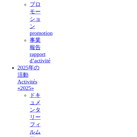
プロ
モー
ショ
ン
promotion
事業
報告
rapport
d’activité
2025年の
活動
Activités
«2025»
ドキ
ュメ
ンタ
リー
フィ
ルム