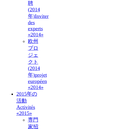
聘
(2014
年)
Inviter
des
experts
«2014»
欧州
プロ
ジェ
クト
(2014
年)
projet
européen
«2014»
2015年の
活動
Activités
«2015»
専門
家招