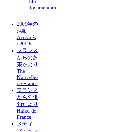
film
documentaire
2009年の
活動
Activités
«2009»
フランス
からのお
茶だより
Thé
Nouvelles
de France
フランス
からの俳
句だより
Haïku de
France
メディ
ア・イン