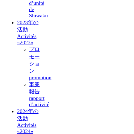
d’unité
de
Shiwaku
2023年の
活動
Activités
«2023»
プロ
モー
ショ
ン
promotion
事業
報告
rapport
d’activité
2024年の
活動
Activités
«2024»