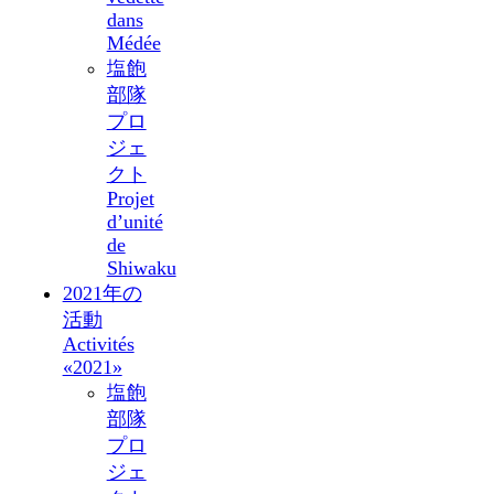
dans
Médée
塩飽
部隊
プロ
ジェ
クト
Projet
d’unité
de
Shiwaku
2021年の
活動
Activités
«2021»
塩飽
部隊
プロ
ジェ