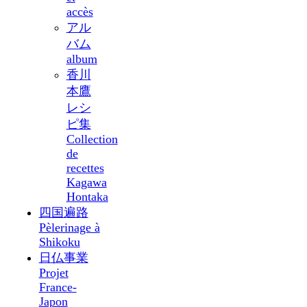
accès
アル
バム
album
香川
本鷹
レシ
ピ集
Collection
de
recettes
Kagawa
Hontaka
四国遍路
Pèlerinage à
Shikoku
日仏事業
Projet
France-
Japon