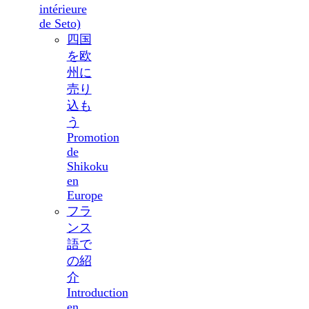
intérieure
de Seto)
四国
を欧
州に
売り
込も
う
Promotion
de
Shikoku
en
Europe
フラ
ンス
語で
の紹
介
Introduction
en