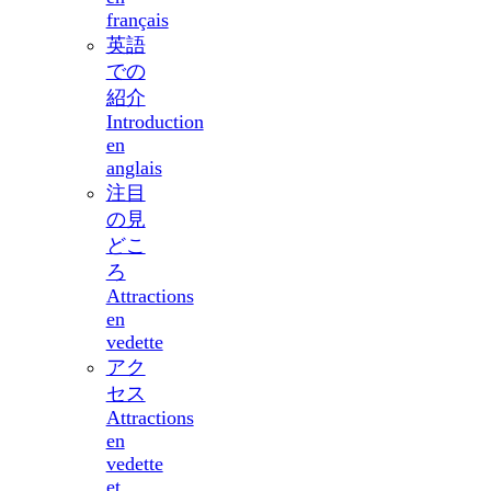
français
英語
での
紹介
Introduction
en
anglais
注目
の見
どこ
ろ
Attractions
en
vedette
アク
セス
Attractions
en
vedette
et