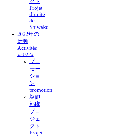
クト
Projet
d’unité
de
Shiwaku
2022年の
活動
Activités
«2022»
プロ
モー
ショ
ン
promotion
塩飽
部隊
プロ
ジェ
クト
Projet