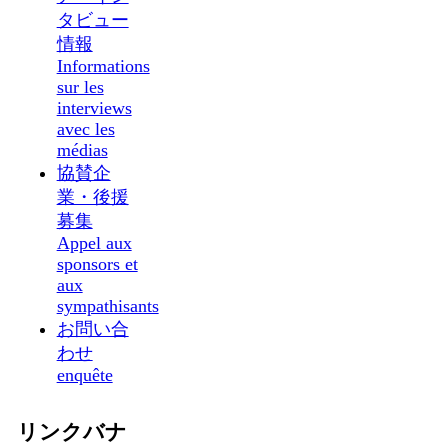
タビュー
情報
Informations
sur les
interviews
avec les
médias
協賛企
業・後援
募集
Appel aux
sponsors et
aux
sympathisants
お問い合
わせ
enquête
リンクバナ