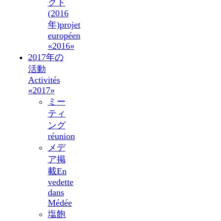
クト
(2016
年)
projet
européen
«2016»
2017年の
活動
Activités
«2017»
ミー
ティ
ング
réunion
メデ
ア掲
載
En
vedette
dans
Médée
塩飽