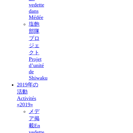
vedette
dans
Médée
塩飽
部隊
プロ
ジェ
クト
Projet
d’unité
de
Shiwaku
2019年の
活動
Activités
«2019»
メデ
ア掲
載
En
vedette