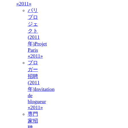
«2011»
パリ
プロ
ジェ
クト
(2011
年)
Projet
Paris
«2011»
プロ
ガー
招聘
(2011
年)
Invitation
de
blogueur
«2011»
専門
家招
聘