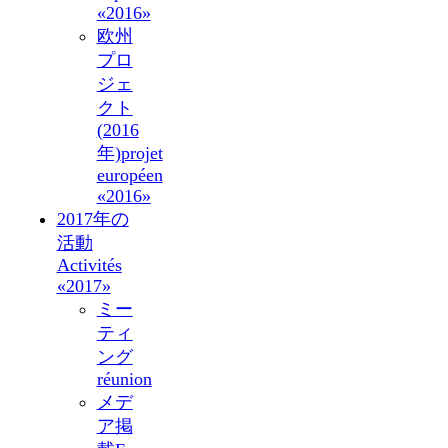
«2016»
欧州
プロ
ジェ
クト
(2016
年)
projet
européen
«2016»
2017年の
活動
Activités
«2017»
ミー
ティ
ング
réunion
メデ
ア掲