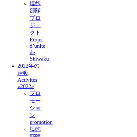
塩飽
部隊
プロ
ジェ
クト
Projet
d’unité
de
Shiwaku
2022年の
活動
Activités
«2022»
プロ
モー
ショ
ン
promotion
塩飽
部隊