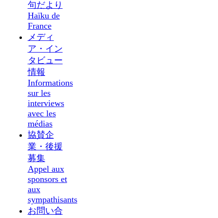
句だより
Haïku de
France
メディ
ア・イン
タビュー
情報
Informations
sur les
interviews
avec les
médias
協賛企
業・後援
募集
Appel aux
sponsors et
aux
sympathisants
お問い合