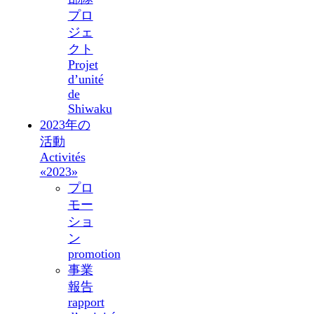
プロ
ジェ
クト
Projet
d’unité
de
Shiwaku
2023年の
活動
Activités
«2023»
プロ
モー
ショ
ン
promotion
事業
報告
rapport