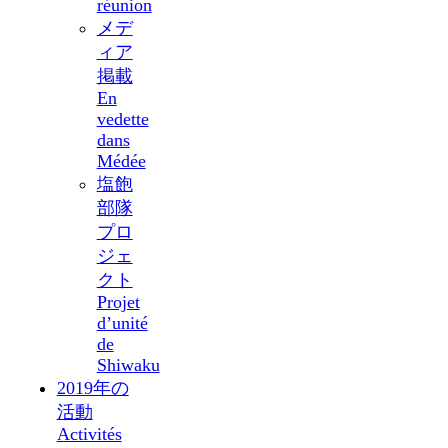
réunion
メデ
ィア
掲載
En
vedette
dans
Médée
塩飽
部隊
プロ
ジェ
クト
Projet
d’unité
de
Shiwaku
2019年の
活動
Activités