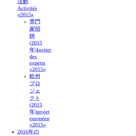
活動
Activités
«2015»
専門
家招
聘
(2015
年)
Inviter
des
experts
«2015»
欧州
プロ
ジェ
クト
(2015
年)
projet
européen
«2015»
2016年の