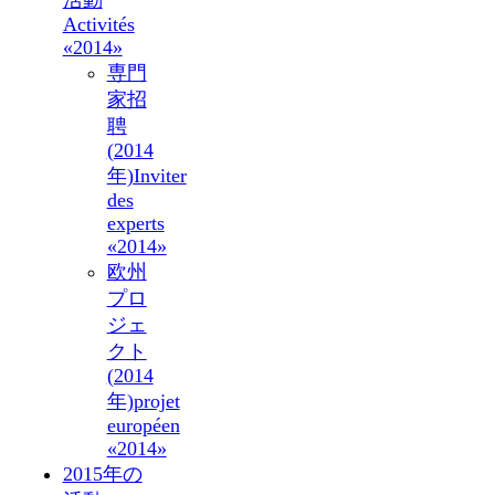
活動
Activités
«2014»
専門
家招
聘
(2014
年)
Inviter
des
experts
«2014»
欧州
プロ
ジェ
クト
(2014
年)
projet
européen
«2014»
2015年の