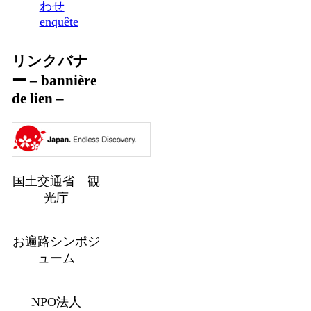
わせ
enquête
リンクバナ
ー – bannière
de lien –
国土交通省 観
光庁
お遍路シンポジ
ューム
NPO法人