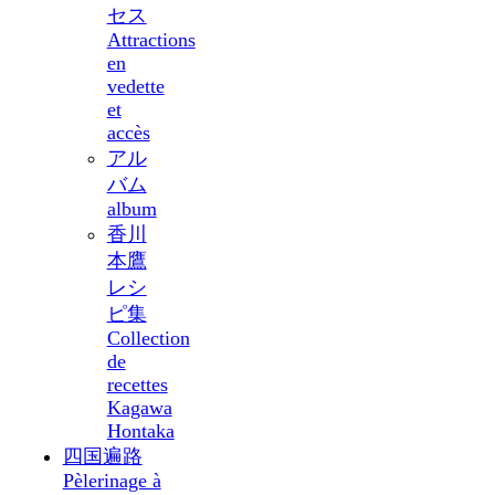
セス
Attractions
en
vedette
et
accès
アル
バム
album
香川
本鷹
レシ
ピ集
Collection
de
recettes
Kagawa
Hontaka
四国遍路
Pèlerinage à