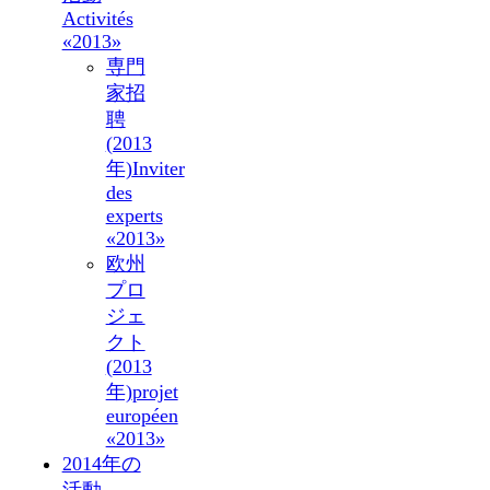
Activités
«2013»
専門
家招
聘
(2013
年)
Inviter
des
experts
«2013»
欧州
プロ
ジェ
クト
(2013
年)
projet
européen
«2013»
2014年の