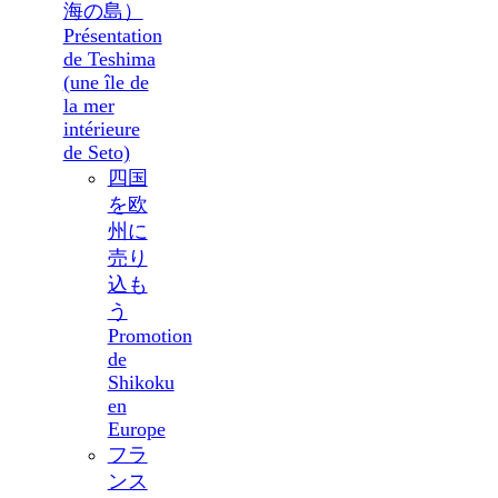
海の島）
Présentation
de Teshima
(une île de
la mer
intérieure
de Seto)
四国
を欧
州に
売り
込も
う
Promotion
de
Shikoku
en
Europe
フラ
ンス