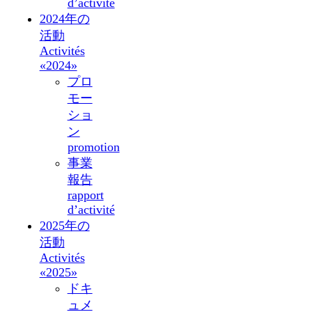
d’activité
2024年の
活動
Activités
«2024»
プロ
モー
ショ
ン
promotion
事業
報告
rapport
d’activité
2025年の
活動
Activités
«2025»
ドキ
ュメ