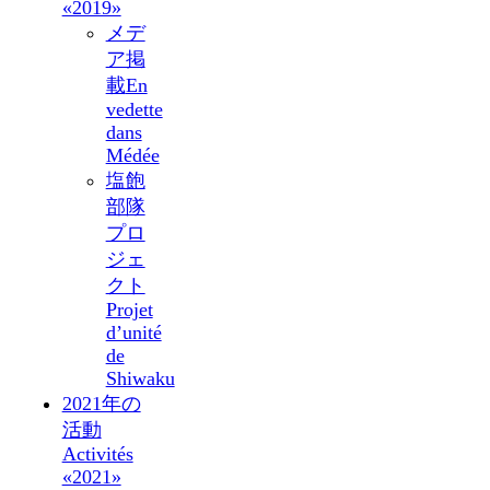
«2019»
メデ
ア掲
載
En
vedette
dans
Médée
塩飽
部隊
プロ
ジェ
クト
Projet
d’unité
de
Shiwaku
2021年の
活動
Activités
«2021»