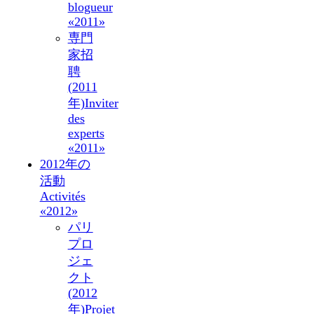
blogueur
«2011»
専門
家招
聘
(2011
年)
Inviter
des
experts
«2011»
2012年の
活動
Activités
«2012»
パリ
プロ
ジェ
クト
(2012
年)
Projet