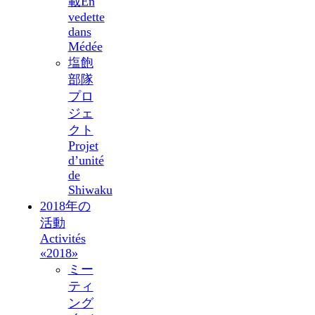
載
En
vedette
dans
Médée
塩飽
部隊
プロ
ジェ
クト
Projet
d’unité
de
Shiwaku
2018年の
活動
Activités
«2018»
ミー
ティ
ング