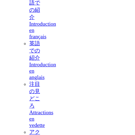
語で
の紹
介
Introduction
en
français
英語
での
紹介
Introduction
en
anglais
注目
の見
どこ
ろ
Attractions
en
vedette
アク