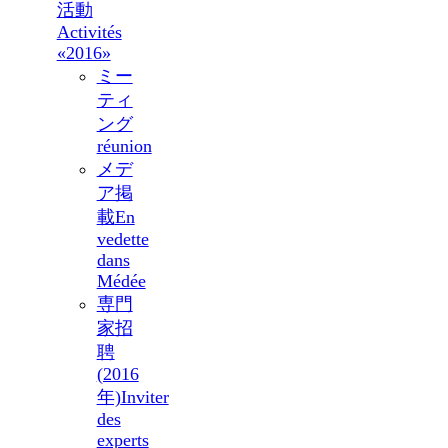
活動
Activités
«2016»
ミー
ティ
ング
réunion
メデ
ア掲
載
En
vedette
dans
Médée
専門
家招
聘
(2016
年)
Inviter
des
experts