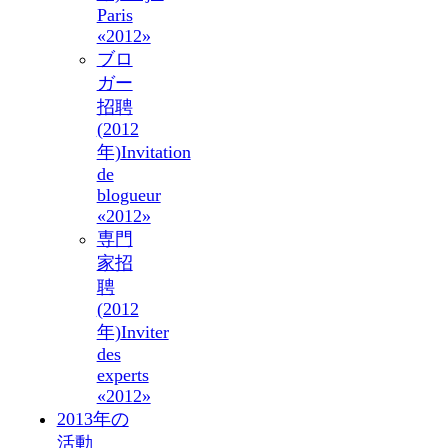
Paris
«2012»
ブロ
ガー
招聘
(2012
年)
Invitation
de
blogueur
«2012»
専門
家招
聘
(2012
年)
Inviter
des
experts
«2012»
2013年の
活動