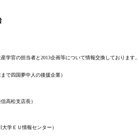
始
産学官の担当者と2013企画等について情報交換しております
在まで四国夢中人の後援企業）
通信高松支店長）
川大学ＥＵ情報センター）