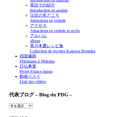
Introduction en français
英語での紹介
Introduction en anglais
注目の見どころ
Attractions en vedette
アクセス
Attractions en vedette et accès
アルバム
album
香川本鷹レシピ集
Collection de recettes Kagawa Hontaka
四国遍路
Pèlerinage à Shikoku
日仏事業
Projet France-Japon
動画リスト
Liste des vidéos
代表ブログ – Blog du PDG –