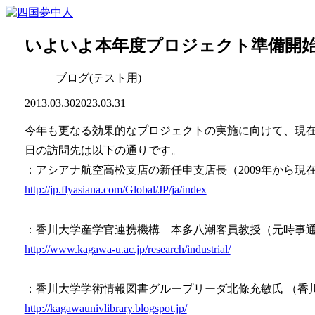
いよいよ本年度プロジェクト準備開
ブログ(テスト用)
2013.03.30
2023.03.31
今年も更なる効果的なプロジェクトの実施に向けて、現在
日の訪問先は以下の通りです。
：アシアナ航空高松支店の新任申支店長（2009年から現
http://jp.flyasiana.com/Global/JP/ja/index
：香川大学産学官連携機構 本多八潮客員教授（元時事
http://www.kagawa-u.ac.jp/research/industrial/
：香川大学学術情報図書グループリーダ北條充敏氏 （香
http://kagawaunivlibrary.blogspot.jp/