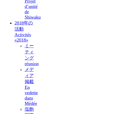
Projet
d’unité
de
Shiwaku
2018年の
活動
Activités
«2018»
ミー
ティ
ング
réunion
メデ
ィア
掲載
En
vedette
dans
Médée
塩飽