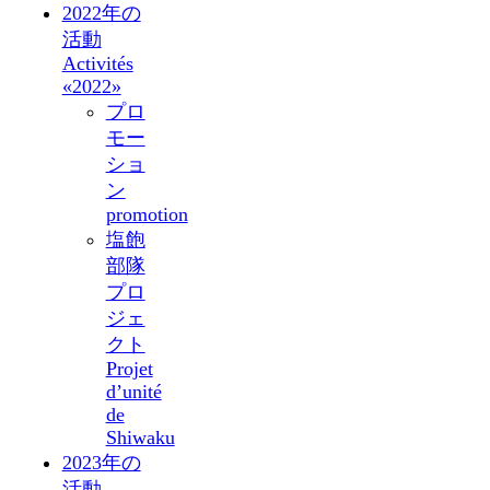
2022年の
活動
Activités
«2022»
プロ
モー
ショ
ン
promotion
塩飽
部隊
プロ
ジェ
クト
Projet
d’unité
de
Shiwaku
2023年の
活動