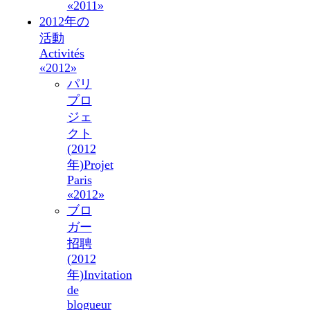
«2011»
2012年の
活動
Activités
«2012»
パリ
プロ
ジェ
クト
(2012
年)
Projet
Paris
«2012»
ブロ
ガー
招聘
(2012
年)
Invitation
de
blogueur