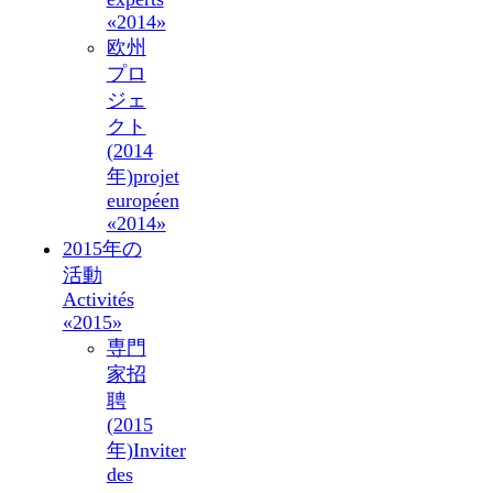
«2014»
欧州
プロ
ジェ
クト
(2014
年)
projet
européen
«2014»
2015年の
活動
Activités
«2015»
専門
家招
聘
(2015
年)
Inviter
des