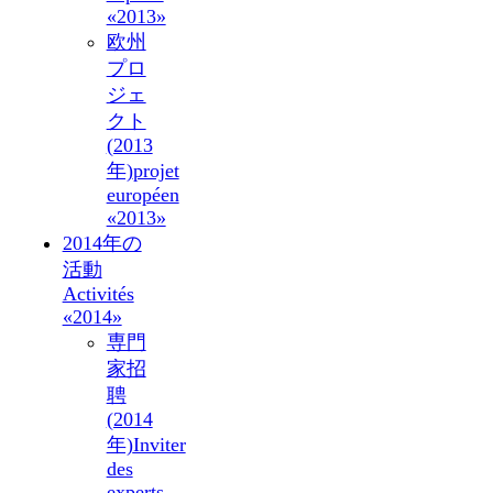
«2013»
欧州
プロ
ジェ
クト
(2013
年)
projet
européen
«2013»
2014年の
活動
Activités
«2014»
専門
家招
聘
(2014
年)
Inviter
des
experts