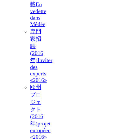
載
En
vedette
dans
Médée
専門
家招
聘
(2016
年)
Inviter
des
experts
«2016»
欧州
プロ
ジェ
クト
(2016
年)
projet
européen
«2016»