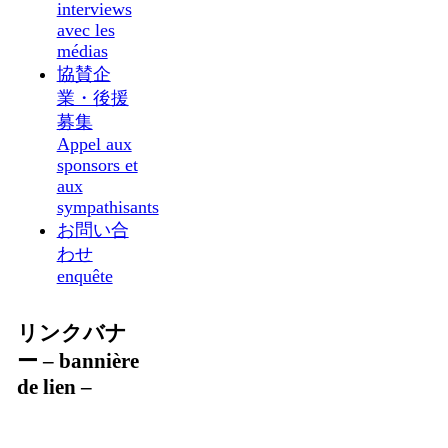
interviews
avec les
médias
協賛企
業・後援
募集
Appel aux
sponsors et
aux
sympathisants
お問い合
わせ
enquête
リンクバナ
ー – bannière
de lien –