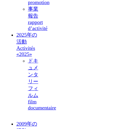
promotion
事業
報告
rapport
d’activité
2025年の
活動
Activités
«2025»
ドキ
ュメ
ンタ
リー
フィ
ルム
film
documentaire
2009年の