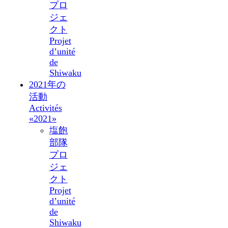
プロ
ジェ
クト
Projet
d’unité
de
Shiwaku
2021年の
活動
Activités
«2021»
塩飽
部隊
プロ
ジェ
クト
Projet
d’unité
de
Shiwaku