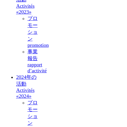
Activités
«2023»
プロ
モー
ショ
ン
promotion
事業
報告
rapport
d’activité
2024年の
活動
Activités
«2024»
プロ
モー
ショ
ン