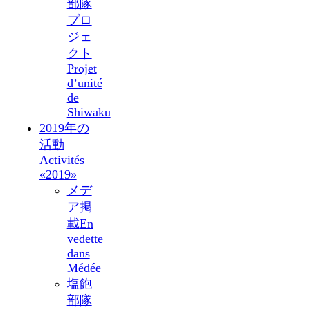
部隊
プロ
ジェ
クト
Projet
d’unité
de
Shiwaku
2019年の
活動
Activités
«2019»
メデ
ア掲
載
En
vedette
dans
Médée
塩飽
部隊