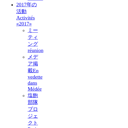
2017年の
活動
Activités
«2017»
ミー
ティ
ング
réunion
メデ
ア掲
載
En
vedette
dans
Médée
塩飽
部隊
プロ
ジェ
クト