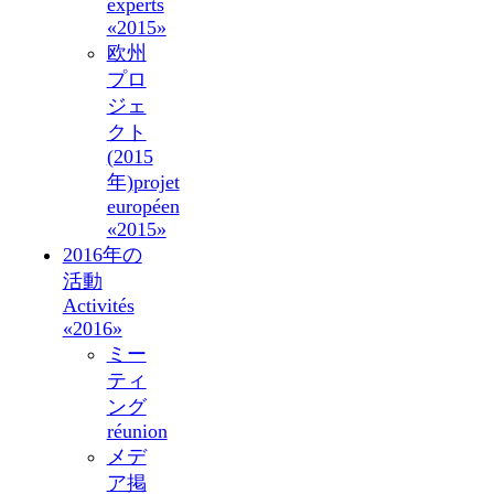
experts
«2015»
欧州
プロ
ジェ
クト
(2015
年)
projet
européen
«2015»
2016年の
活動
Activités
«2016»
ミー
ティ
ング
réunion
メデ
ア掲