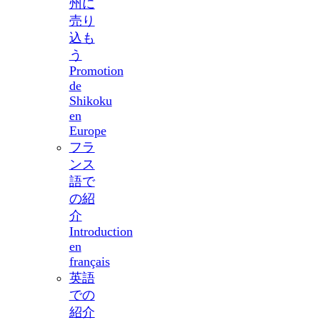
州に
売り
込も
う
Promotion
de
Shikoku
en
Europe
フラ
ンス
語で
の紹
介
Introduction
en
français
英語
での
紹介