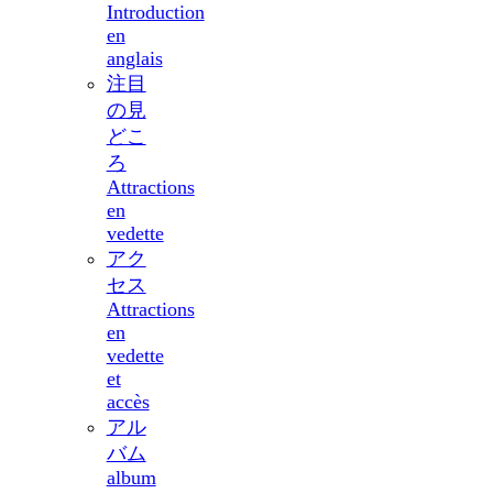
Introduction
en
anglais
注目
の見
どこ
ろ
Attractions
en
vedette
アク
セス
Attractions
en
vedette
et
accès
アル
バム
album