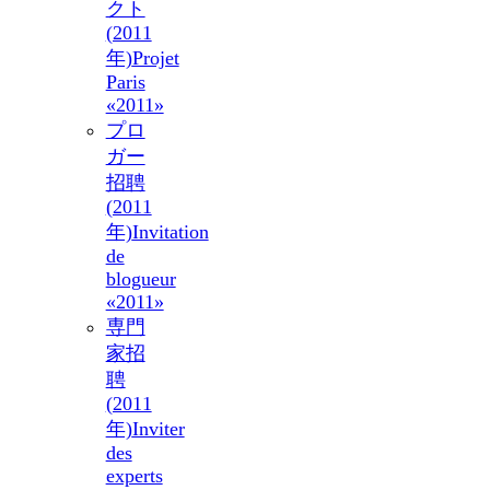
クト
(2011
年)
Projet
Paris
«2011»
プロ
ガー
招聘
(2011
年)
Invitation
de
blogueur
«2011»
専門
家招
聘
(2011
年)
Inviter
des
experts