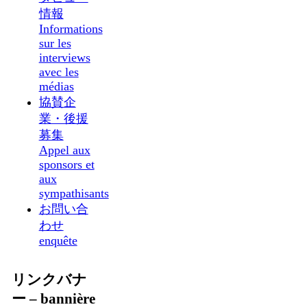
情報
Informations
sur les
interviews
avec les
médias
協賛企
業・後援
募集
Appel aux
sponsors et
aux
sympathisants
お問い合
わせ
enquête
リンクバナ
ー – bannière