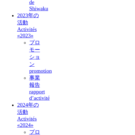
de
Shiwaku
2023年の
活動
Activités
«2023»
プロ
モー
ショ
ン
promotion
事業
報告
rapport
d’activité
2024年の
活動
Activités
«2024»
プロ