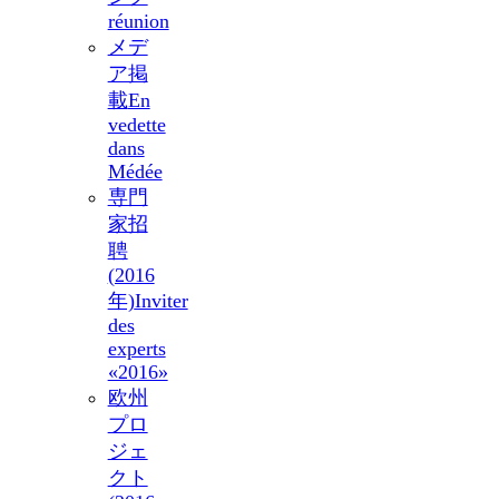
réunion
メデ
ア掲
載
En
vedette
dans
Médée
専門
家招
聘
(2016
年)
Inviter
des
experts
«2016»
欧州
プロ
ジェ
クト