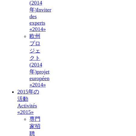
(2014
年)
Inviter
des
experts
«2014»
欧州
プロ
ジェ
クト
(2014
年)
projet
européen
«2014»
2015年の
活動
Activités
«2015»
専門
家招
聘