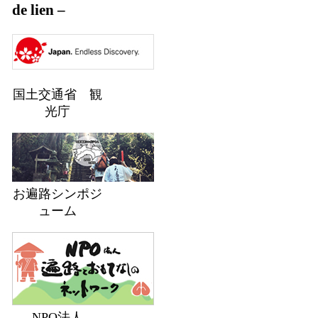
de lien –
国土交通省 観
光庁
お遍路シンポジ
ューム
NPO法人