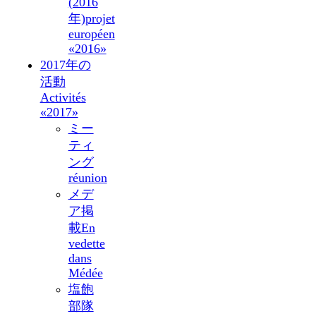
(2016
年)
projet
européen
«2016»
2017年の
活動
Activités
«2017»
ミー
ティ
ング
réunion
メデ
ア掲
載
En
vedette
dans
Médée
塩飽
部隊