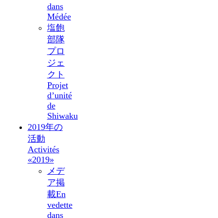
dans
Médée
塩飽
部隊
プロ
ジェ
クト
Projet
d’unité
de
Shiwaku
2019年の
活動
Activités
«2019»
メデ
ア掲
載
En
vedette
dans