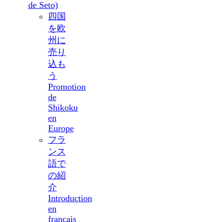
de Seto)
四国
を欧
州に
売り
込も
う
Promotion
de
Shikoku
en
Europe
フラ
ンス
語で
の紹
介
Introduction
en
français