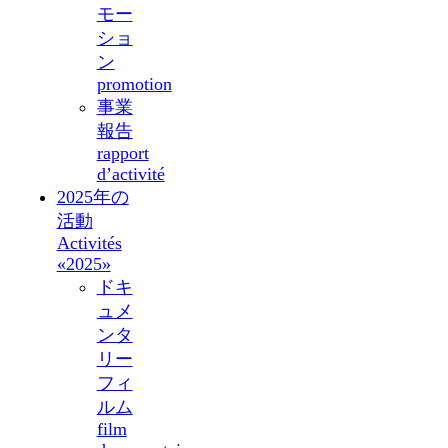
モー
ショ
ン
promotion
事業
報告
rapport
d’activité
2025年の
活動
Activités
«2025»
ドキ
ュメ
ンタ
リー
フィ
ルム
film