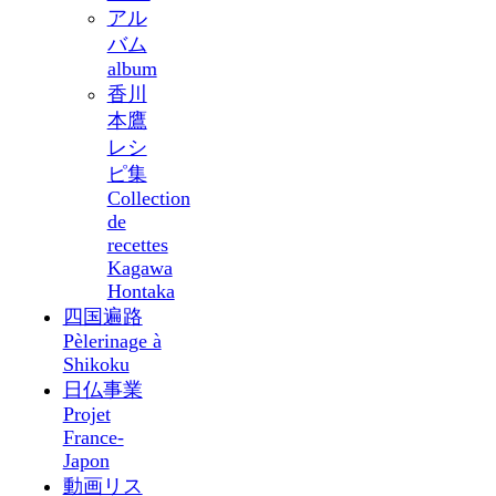
アル
バム
album
香川
本鷹
レシ
ピ集
Collection
de
recettes
Kagawa
Hontaka
四国遍路
Pèlerinage à
Shikoku
日仏事業
Projet
France-
Japon
動画リス