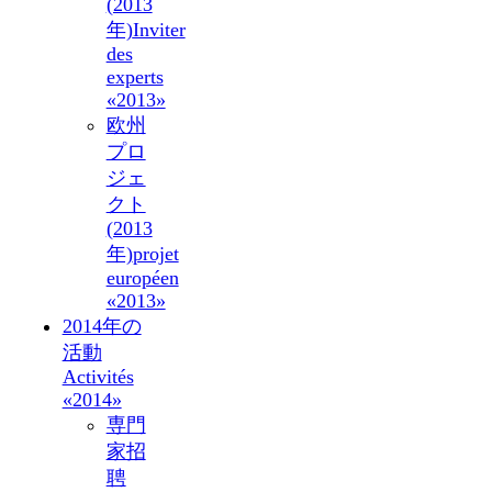
(2013
年)
Inviter
des
experts
«2013»
欧州
プロ
ジェ
クト
(2013
年)
projet
européen
«2013»
2014年の
活動
Activités
«2014»
専門
家招
聘