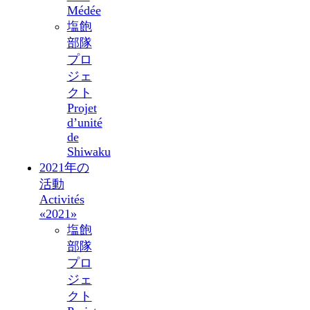
Médée
塩飽
部隊
プロ
ジェ
クト
Projet
d’unité
de
Shiwaku
2021年の
活動
Activités
«2021»
塩飽
部隊
プロ
ジェ
クト