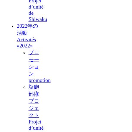
Projet
d’unité
de
Shiwaku
2022年の
活動
Activités
«2022»
プロ
モー
ショ
ン
promotion
塩飽
部隊
プロ
ジェ
クト
Projet
d’unité