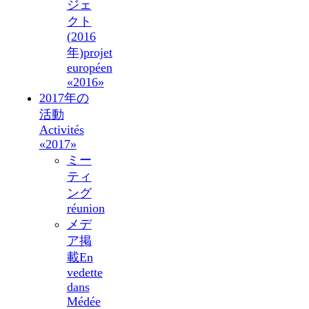
ジェ
クト
(2016
年)
projet
européen
«2016»
2017年の
活動
Activités
«2017»
ミー
ティ
ング
réunion
メデ
ア掲
載
En
vedette
dans
Médée