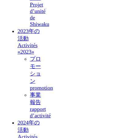
Projet
d’unité
de
Shiwaku
2023年の
活動
Activités
«2023»
プロ
モー
ショ
ン
promotion
事業
報告
rapport
d’activité
2024年の
活動
Activités