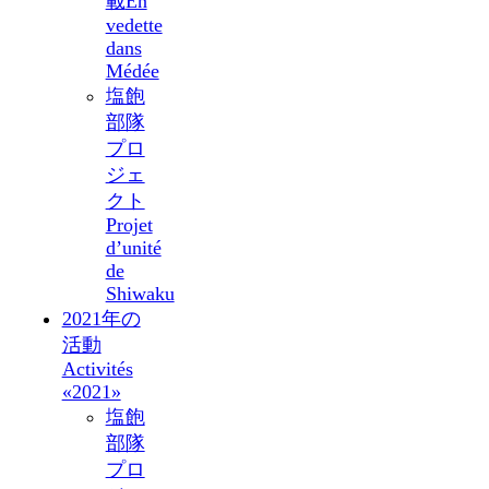
載
En
vedette
dans
Médée
塩飽
部隊
プロ
ジェ
クト
Projet
d’unité
de
Shiwaku
2021年の
活動
Activités
«2021»
塩飽
部隊
プロ