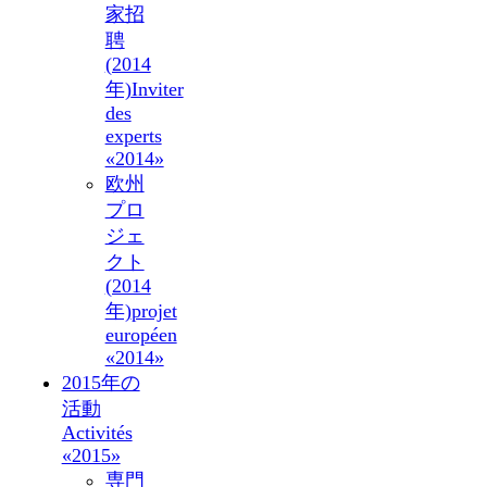
家招
聘
(2014
年)
Inviter
des
experts
«2014»
欧州
プロ
ジェ
クト
(2014
年)
projet
européen
«2014»
2015年の
活動
Activités
«2015»
専門