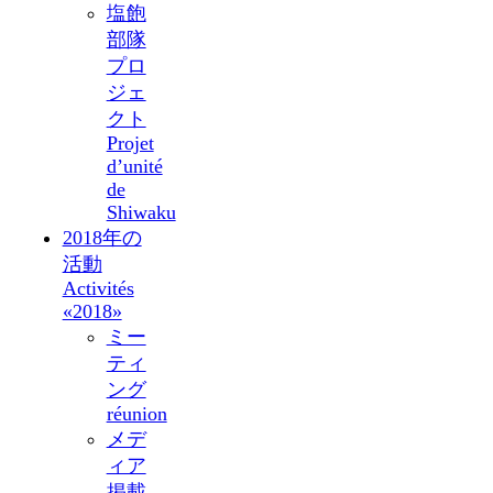
塩飽
部隊
プロ
ジェ
クト
Projet
d’unité
de
Shiwaku
2018年の
活動
Activités
«2018»
ミー
ティ
ング
réunion
メデ
ィア
掲載