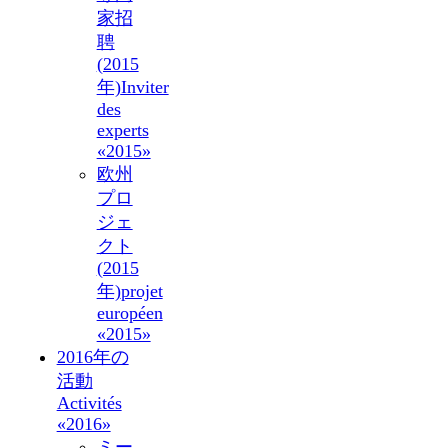
家招
聘
(2015
年)
Inviter
des
experts
«2015»
欧州
プロ
ジェ
クト
(2015
年)
projet
européen
«2015»
2016年の
活動
Activités
«2016»
ミー