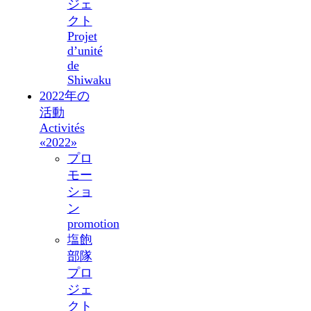
ジェ
クト
Projet
d’unité
de
Shiwaku
2022年の
活動
Activités
«2022»
プロ
モー
ショ
ン
promotion
塩飽
部隊
プロ
ジェ
クト