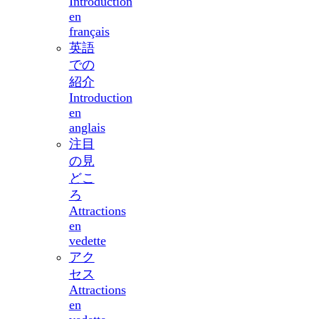
Introduction
en
français
英語
での
紹介
Introduction
en
anglais
注目
の見
どこ
ろ
Attractions
en
vedette
アク
セス
Attractions
en