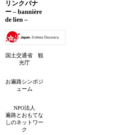
リンクバナ
ー – bannière
de lien –
国土交通省 観
光庁
お遍路シンポジ
ューム
NPO法人
遍路とおもてな
しのネットワー
ク