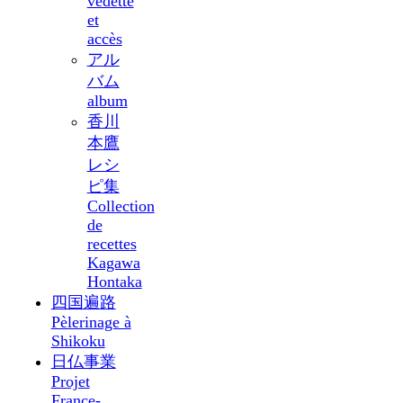
vedette
et
accès
アル
バム
album
香川
本鷹
レシ
ピ集
Collection
de
recettes
Kagawa
Hontaka
四国遍路
Pèlerinage à
Shikoku
日仏事業
Projet
France-