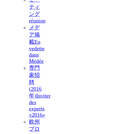
ティ
ング
réunion
メデ
ア掲
載
En
vedette
dans
Médée
専門
家招
聘
(2016
年)
Inviter
des
experts
«2016»
欧州
プロ