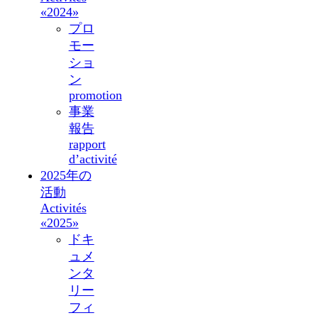
«2024»
プロ
モー
ショ
ン
promotion
事業
報告
rapport
d’activité
2025年の
活動
Activités
«2025»
ドキ
ュメ
ンタ
リー
フィ