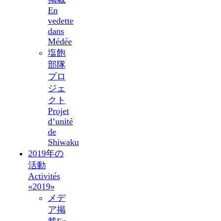
En
vedette
dans
Médée
塩飽
部隊
プロ
ジェ
クト
Projet
d’unité
de
Shiwaku
2019年の
活動
Activités
«2019»
メデ
ア掲