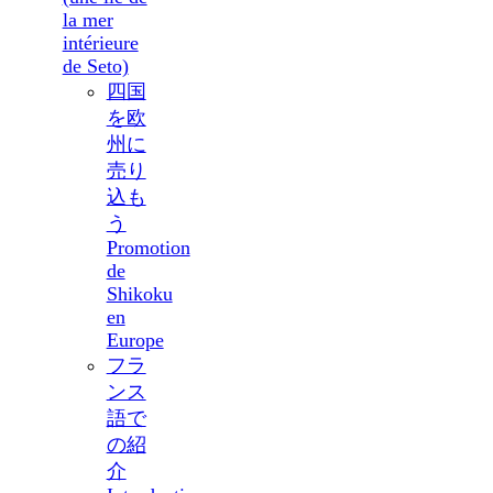
la mer
intérieure
de Seto)
四国
を欧
州に
売り
込も
う
Promotion
de
Shikoku
en
Europe
フラ
ンス
語で
の紹
介