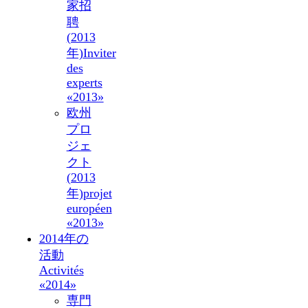
家招
聘
(2013
年)
Inviter
des
experts
«2013»
欧州
プロ
ジェ
クト
(2013
年)
projet
européen
«2013»
2014年の
活動
Activités
«2014»
専門