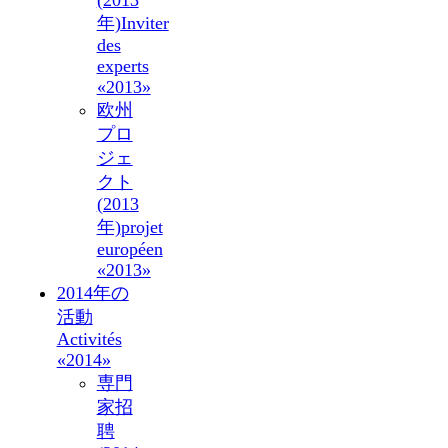
(2013
年)
Inviter
des
experts
«2013»
欧州
プロ
ジェ
クト
(2013
年)
projet
européen
«2013»
2014年の
活動
Activités
«2014»
専門
家招
聘