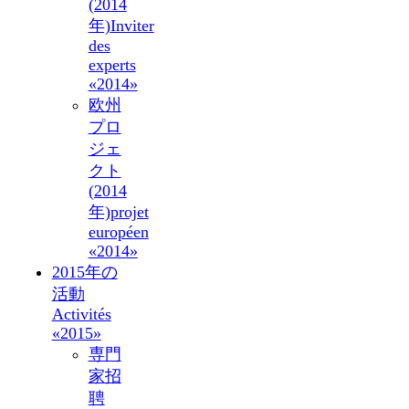
(2014
年)
Inviter
des
experts
«2014»
欧州
プロ
ジェ
クト
(2014
年)
projet
européen
«2014»
2015年の
活動
Activités
«2015»
専門
家招
聘