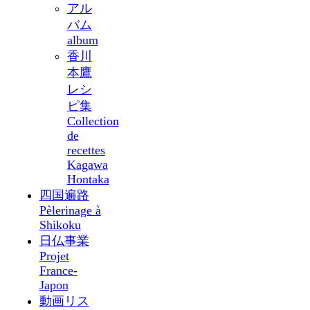
アル
バム
album
香川
本鷹
レシ
ピ集
Collection
de
recettes
Kagawa
Hontaka
四国遍路
Pèlerinage à
Shikoku
日仏事業
Projet
France-
Japon
動画リス