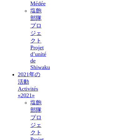
Médée
塩飽
部隊
プロ
ジェ
クト
Projet
d’unité
de
Shiwaku
2021年の
活動
Activités
«2021»
塩飽
部隊
プロ
ジェ
クト
Projet