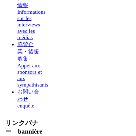
情報
Informations
sur les
interviews
avec les
médias
協賛企
業・後援
募集
Appel aux
sponsors et
aux
sympathisants
お問い合
わせ
enquête
リンクバナ
ー – bannière