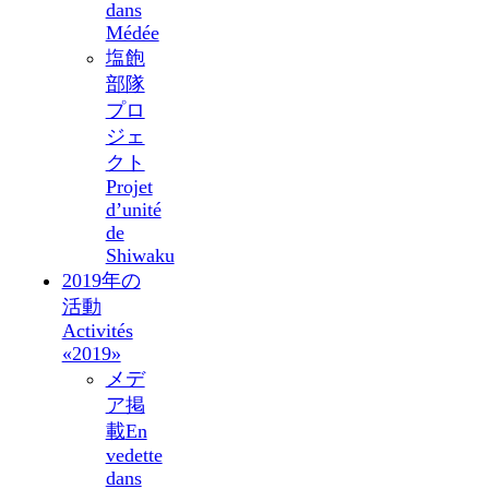
dans
Médée
塩飽
部隊
プロ
ジェ
クト
Projet
d’unité
de
Shiwaku
2019年の
活動
Activités
«2019»
メデ
ア掲
載
En
vedette
dans