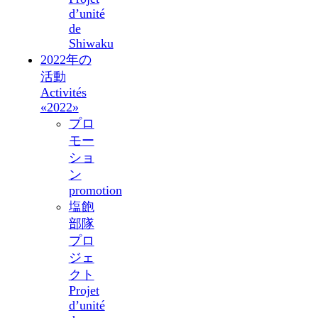
d’unité
de
Shiwaku
2022年の
活動
Activités
«2022»
プロ
モー
ショ
ン
promotion
塩飽
部隊
プロ
ジェ
クト
Projet
d’unité