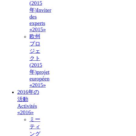
(2015
年)
Inviter
des
experts
«2015»
欧州
プロ
ジェ
クト
(2015
年)
projet
européen
«2015»
2016年の
活動
Activités
«2016»
ミー
ティ
ング