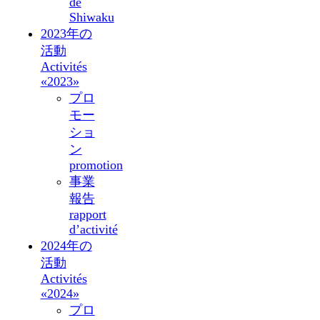
de
Shiwaku
2023年の
活動
Activités
«2023»
プロ
モー
ショ
ン
promotion
事業
報告
rapport
d’activité
2024年の
活動
Activités
«2024»
プロ