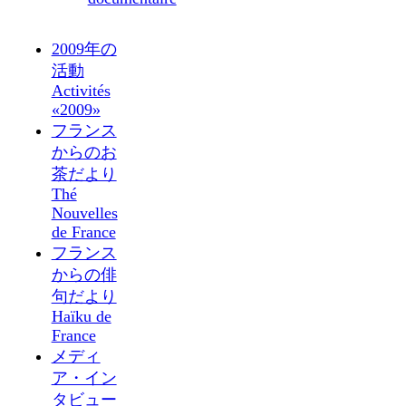
2009年の
活動
Activités
«2009»
フランス
からのお
茶だより
Thé
Nouvelles
de France
フランス
からの俳
句だより
Haïku de
France
メディ
ア・イン
タビュー