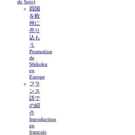
de Seto)
四国
を欧
州に
売り
込も
う
Promotion
de
Shikoku
en
Europe
フラ
ンス
語で
の紹
介
Introduction
en
français