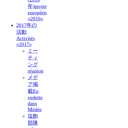
年)
projet
européen
«2016»
2017年の
活動
Activités
«2017»
ミー
ティ
ング
réunion
メデ
ア掲
載
En
vedette
dans
Médée
塩飽
部隊