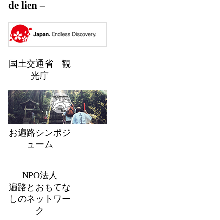
de lien –
国土交通省 観
光庁
お遍路シンポジ
ューム
NPO法人
遍路とおもてな
しのネットワー
ク