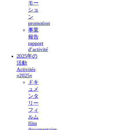
モー
ショ
ン
promotion
事業
報告
rapport
d’activité
2025年の
活動
Activités
«2025»
ドキ
ュメ
ンタ
リー
フィ
ルム
film
documentaire