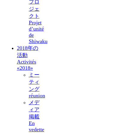
プロ
ジェ
クト
Projet
d’unité
de
Shiwaku
2018年の
活動
Activités
«2018»
ミー
ティ
ング
réunion
メデ
ィア
掲載
En
vedette