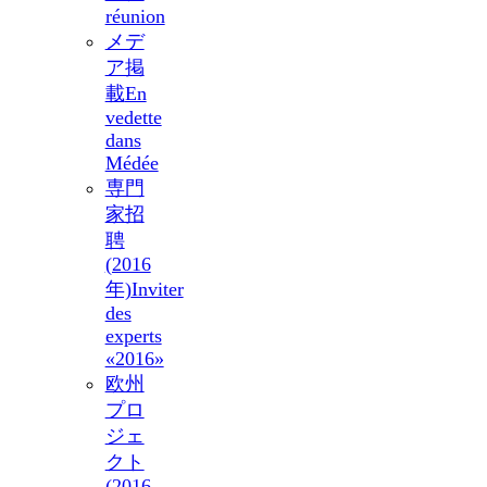
réunion
メデ
ア掲
載
En
vedette
dans
Médée
専門
家招
聘
(2016
年)
Inviter
des
experts
«2016»
欧州
プロ
ジェ
クト
(2016