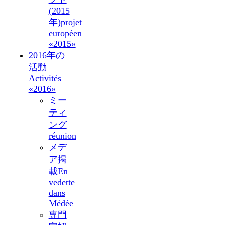
(2015
年)
projet
européen
«2015»
2016年の
活動
Activités
«2016»
ミー
ティ
ング
réunion
メデ
ア掲
載
En
vedette
dans
Médée
専門