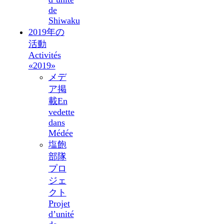
de
Shiwaku
2019年の
活動
Activités
«2019»
メデ
ア掲
載
En
vedette
dans
Médée
塩飽
部隊
プロ
ジェ
クト
Projet
d’unité