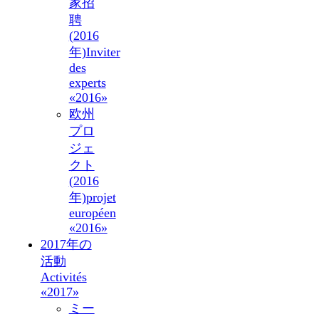
家招
聘
(2016
年)
Inviter
des
experts
«2016»
欧州
プロ
ジェ
クト
(2016
年)
projet
européen
«2016»
2017年の
活動
Activités
«2017»
ミー