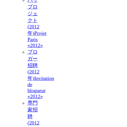
パリ
プロ
ジェ
クト
(2012
年)
Projet
Paris
«2012»
ブロ
ガー
招聘
(2012
年)
Invitation
de
blogueur
«2012»
専門
家招
聘
(2012