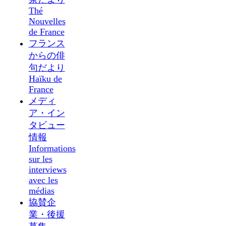
Thé
Nouvelles
de France
フランス
からの俳
句だより
Haïku de
France
メディ
ア・イン
タビュー
情報
Informations
sur les
interviews
avec les
médias
協賛企
業・後援