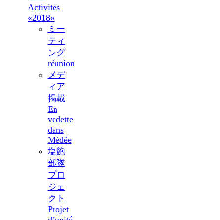
Activités
«2018»
ミー
ティ
ング
réunion
メデ
ィア
掲載
En
vedette
dans
Médée
塩飽
部隊
プロ
ジェ
クト
Projet
d’unité