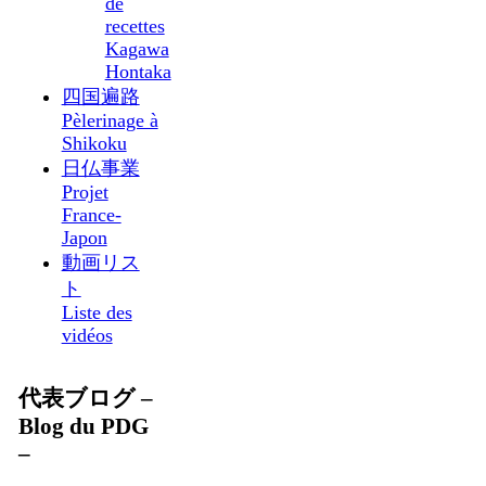
de
recettes
Kagawa
Hontaka
四国遍路
Pèlerinage à
Shikoku
日仏事業
Projet
France-
Japon
動画リス
ト
Liste des
vidéos
代表ブログ –
Blog du PDG
–