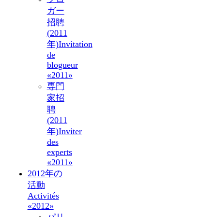
ガー
招聘
(2011
年)
Invitation
de
blogueur
«2011»
専門
家招
聘
(2011
年)
Inviter
des
experts
«2011»
2012年の
活動
Activités
«2012»