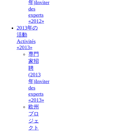
年)
Inviter
des
experts
«2012»
2013年の
活動
Activités
«2013»
専門
家招
聘
(2013
年)
Inviter
des
experts
«2013»
欧州
プロ
ジェ
クト