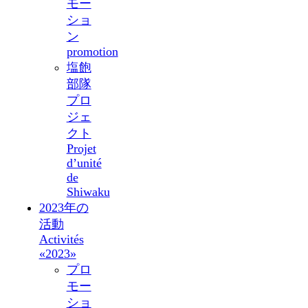
モー
ショ
ン
promotion
塩飽
部隊
プロ
ジェ
クト
Projet
d’unité
de
Shiwaku
2023年の
活動
Activités
«2023»
プロ
モー
ショ