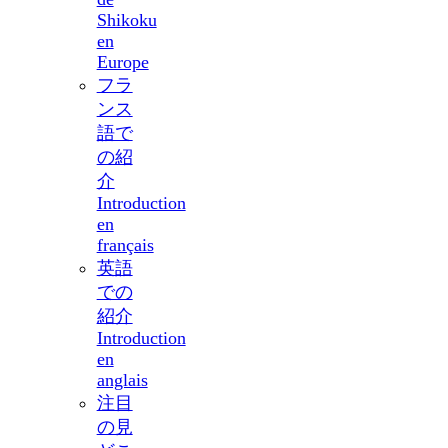
Shikoku
en
Europe
フラ
ンス
語で
の紹
介
Introduction
en
français
英語
での
紹介
Introduction
en
anglais
注目
の見