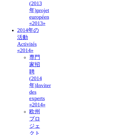
(2013
年)
projet
européen
«2013»
2014年の
活動
Activités
«2014»
専門
家招
聘
(2014
年)
Inviter
des
experts
«2014»
欧州
プロ
ジェ
クト