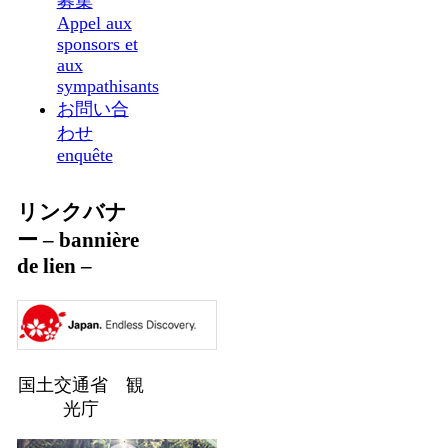
募集
Appel aux
sponsors et
aux
sympathisants
お問い合
わせ
enquête
リンクバナ
ー – bannière
de lien –
国土交通省 観
光庁