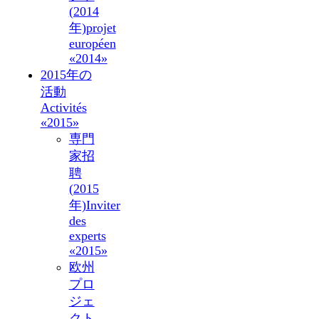
(2014
年)
projet
européen
«2014»
2015年の
活動
Activités
«2015»
専門
家招
聘
(2015
年)
Inviter
des
experts
«2015»
欧州
プロ
ジェ
クト