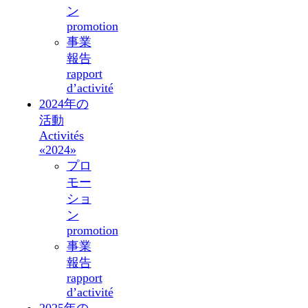
ン
promotion
事業
報告
rapport
d’activité
2024年の
活動
Activités
«2024»
プロ
モー
ショ
ン
promotion
事業
報告
rapport
d’activité