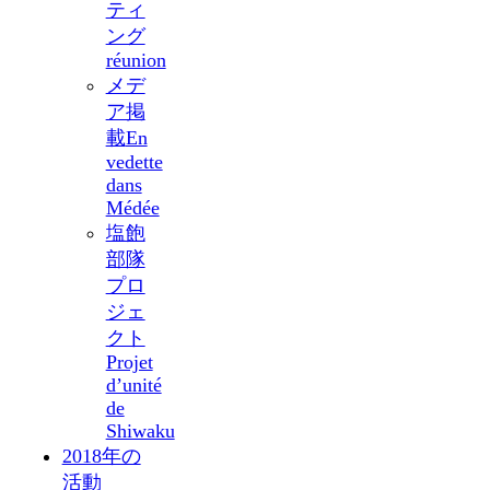
ティ
ング
réunion
メデ
ア掲
載
En
vedette
dans
Médée
塩飽
部隊
プロ
ジェ
クト
Projet
d’unité
de
Shiwaku
2018年の
活動