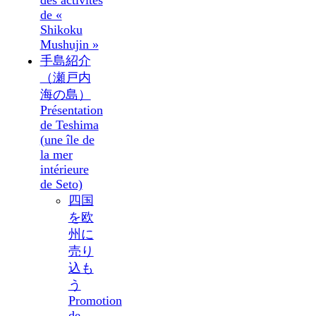
des activités
de «
Shikoku
Mushujin »
手島紹介
（瀬戸内
海の島）
Présentation
de Teshima
(une île de
la mer
intérieure
de Seto)
四国
を欧
州に
売り
込も
う
Promotion
de