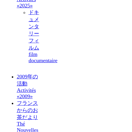
«2025»
ドキ
ュメ
ンタ
リー
フィ
ルム
film
documentaire
2009年の
活動
Activités
«2009»
フランス
からのお
茶だより
Thé
Nouvelles