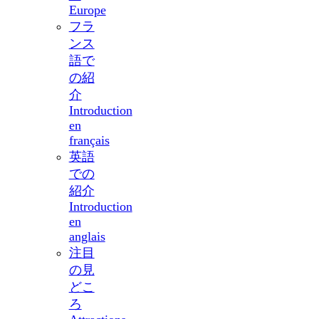
Europe
フラ
ンス
語で
の紹
介
Introduction
en
français
英語
での
紹介
Introduction
en
anglais
注目
の見
どこ
ろ