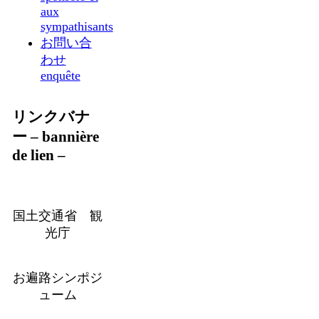
aux
sympathisants
お問い合
わせ
enquête
リンクバナ
ー – bannière
de lien –
国土交通省 観
光庁
お遍路シンポジ
ューム