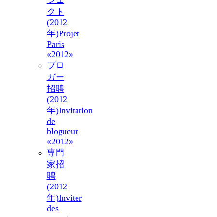
クト
(2012
年)
Projet
Paris
«2012»
ブロ
ガー
招聘
(2012
年)
Invitation
de
blogueur
«2012»
専門
家招
聘
(2012
年)
Inviter
des