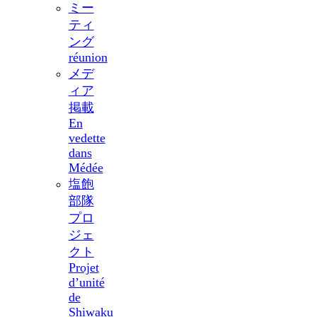
ミー
ティ
ング
réunion
メデ
ィア
掲載
En
vedette
dans
Médée
塩飽
部隊
プロ
ジェ
クト
Projet
d’unité
de
Shiwaku