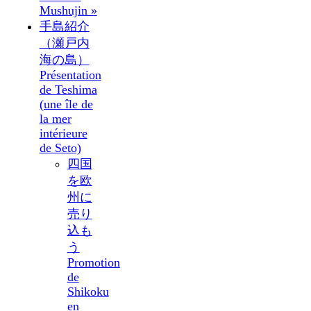
Mushujin »
手島紹介
（瀬戸内
海の島）
Présentation
de Teshima
(une île de
la mer
intérieure
de Seto)
四国
を欧
州に
売り
込も
う
Promotion
de
Shikoku
en