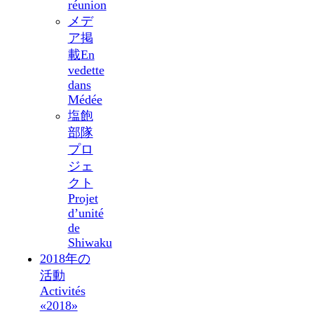
réunion
メデ
ア掲
載
En
vedette
dans
Médée
塩飽
部隊
プロ
ジェ
クト
Projet
d’unité
de
Shiwaku
2018年の
活動
Activités
«2018»