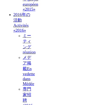
européen
«2015»
2016年の
活動
Activités
«2016»
ミー
ティ
ング
réunion
メデ
ア掲
載
En
vedette
dans
Médée
専門
家招
聘