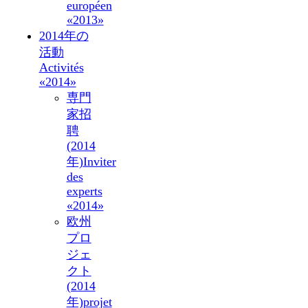
européen
«2013»
2014年の
活動
Activités
«2014»
専門
家招
聘
(2014
年)
Inviter
des
experts
«2014»
欧州
プロ
ジェ
クト
(2014
年)
projet