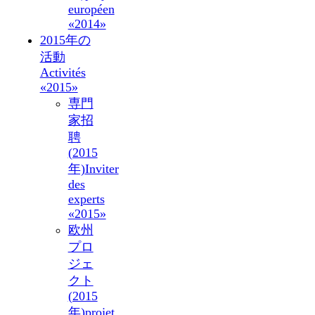
européen
«2014»
2015年の
活動
Activités
«2015»
専門
家招
聘
(2015
年)
Inviter
des
experts
«2015»
欧州
プロ
ジェ
クト
(2015
年)
projet