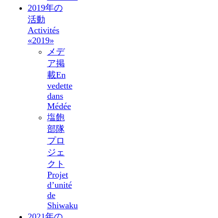
2019年の
活動
Activités
«2019»
メデ
ア掲
載
En
vedette
dans
Médée
塩飽
部隊
プロ
ジェ
クト
Projet
d’unité
de
Shiwaku
2021年の