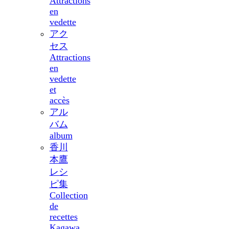
Attractions
en
vedette
アク
セス
Attractions
en
vedette
et
accès
アル
バム
album
香川
本鷹
レシ
ピ集
Collection
de
recettes
Kagawa