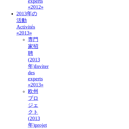
experts
«2012»
2013年の
活動
Activités
«2013»
専門
家招
聘
(2013
年)
Inviter
des
experts
«2013»
欧州
プロ
ジェ
クト
(2013
年)
projet