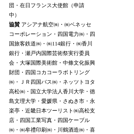
団・在日フランス大使館（申請
中）
協賛
アシアナ航空㈱・㈱ベネッセ
コーポレーション・四国電力㈱・四
国旅客鉄道㈱・㈱114銀行・㈱香川
銀行・瀬戸内国際芸術祭実行委員
会・大塚国際美術館・中條文化振興
財団・四国コカコーラボトリング
㈱・ＪＲ四国バス㈱・ネッツトヨタ
高松㈱・国立大学法人香川大学・徳
島文理大学・愛媛県・さぬき市・永
楽亭・近畿日本ツーリスト㈱高松支
店・四国工業写真・四国ケーブル
㈱・㈱牟禮印刷㈱・川鶴酒造㈱・喜