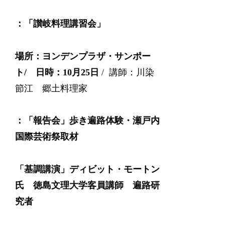
：「讃岐料理講習会」
場所：ヨンデンプラザ・サンポー
ト/ 日時：10月25日
/ 講師：川染
節江 郷土料理家
：
「報告会」
歩き遍路体験・瀬戸内
国際芸術祭取材
「基調講演」
ディビット・モートン
氏 徳島文理大学客員講師 遍路研
究者