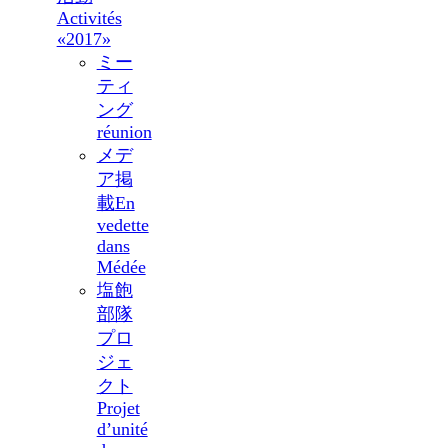
Activités
«2017»
ミー
ティ
ング
réunion
メデ
ア掲
載
En
vedette
dans
Médée
塩飽
部隊
プロ
ジェ
クト
Projet
d’unité