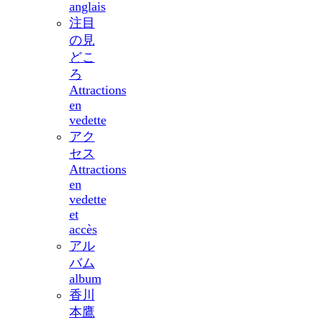
anglais
注目
の見
どこ
ろ
Attractions
en
vedette
アク
セス
Attractions
en
vedette
et
accès
アル
バム
album
香川
本鷹