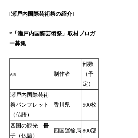
[
瀬戸内国際芸術祭の紹介]
*
「瀬戸内国際芸術祭」取材ブロガ
ー募集
部数
制作者
（予
内容
定）
瀬戸内国際芸術
祭パンフレット
香川県
500枚
（仏語）
四国の観光 冊
四国運輸局
800部
子（仏語）