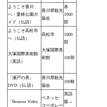
ようこそ香川
各
香川県観光
へ・栗林公園ガ
1000
協会
イド（仏語）
部
ようこそ高松市
高松市
1000
へ（仏語）
部
大塚国際美
大塚国際美術館
術館
100部
（英語）
「瀬戸の美」
香川県観光
100枚
DVD（仏 語）
協会
英語
ベネッセ･
「Benesse Video
版→
コーポレー