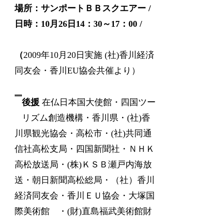
場所：サンポートＢＢスクエアー /
日時：10
月26
日14
：30
～17
：00 /
（
2009年10月20日実施 (社)香川経済
同友会・香川EU協会共催より）
後援
在仏日本国大使館・四国ツー
リズム創造機構・香川県・(社)香
川県観光協会・高松市・(社)共同通
信社高松支局・四国新聞社・ＮＨＫ
高松放送局・(株)ＫＳＢ瀬戸内海放
送・朝日新聞高松総局・（社）香川
経済同友会・香川ＥＵ協会・大塚国
際美術館 ・(財)直島福武美術館財