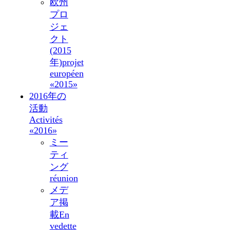
欧州
プロ
ジェ
クト
(2015
年)
projet
européen
«2015»
2016年の
活動
Activités
«2016»
ミー
ティ
ング
réunion
メデ
ア掲
載
En
vedette