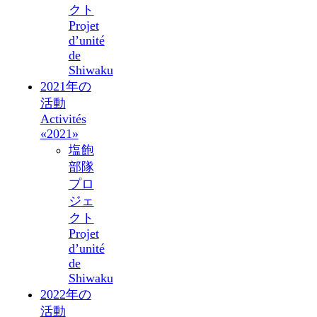
クト
Projet
d’unité
de
Shiwaku
2021年の
活動
Activités
«2021»
塩飽
部隊
プロ
ジェ
クト
Projet
d’unité
de
Shiwaku
2022年の
活動