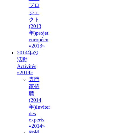
プロ
ジェ
クト
(2013
年)
projet
européen
«2013»
2014年の
活動
Activités
«2014»
専門
家招
聘
(2014
年)
Inviter
des
experts
«2014»
欧州