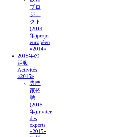
プロ
ジェ
クト
(2014
年)
projet
européen
«2014»
2015年の
活動
Activités
«2015»
専門
家招
聘
(2015
年)
Inviter
des
experts
«2015»