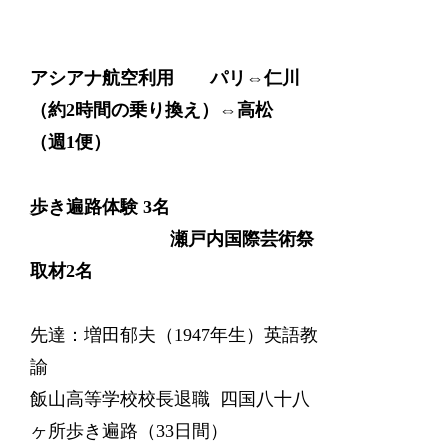
アシアナ航空利用 パリ
⇔
仁川
（約2時間の乗り換え）
⇔
高松
（週1便）
歩き遍路体験 3名
瀬戸内国際芸術祭
取材2名
先達：増田郁夫（1947年生）英語教
諭
飯山高等学校校長退職 四国八十八
ヶ所歩き遍路（33日間）