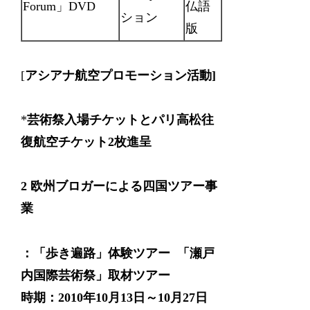
Forum」DVD
仏語
ション
版
[
アシアナ航空プロモーション活動]
*
芸術祭入場チケットとパリ高松往
復航空チケット2
枚進呈
2
欧州ブロガーによる四国ツアー事
業
：
「歩き遍路」体験ツアー 「瀬戸
内国際芸術祭」取材ツアー
時期：2010年10月13日～10月27日