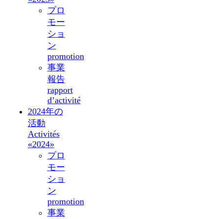
プロ
モー
ショ
ン
promotion
事業
報告
rapport
d’activité
2024年の
活動
Activités
«2024»
プロ
モー
ショ
ン
promotion
事業