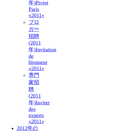
年)
Projet
Paris
«2011»
プロ
ガー
招聘
(2011
年)
Invitation
de
blogueur
«2011»
専門
家招
聘
(2011
年)
Inviter
des
experts
«2011»
2012年の