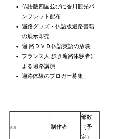
仏語版四国並びに香川観光パ
ンフレット配布
遍路グッズ・仏語版遍路書籍
の展示即売
遍 路ＤＶＤ仏語英語の放映
フランス人 歩き遍路体験者に
よる遍路講演
遍路体験のブロガー募集
部数
制作者
（予
内容
定）