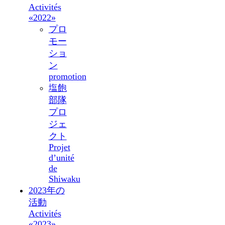
Activités
«2022»
プロ
モー
ショ
ン
promotion
塩飽
部隊
プロ
ジェ
クト
Projet
d’unité
de
Shiwaku
2023年の
活動
Activités
«2023»