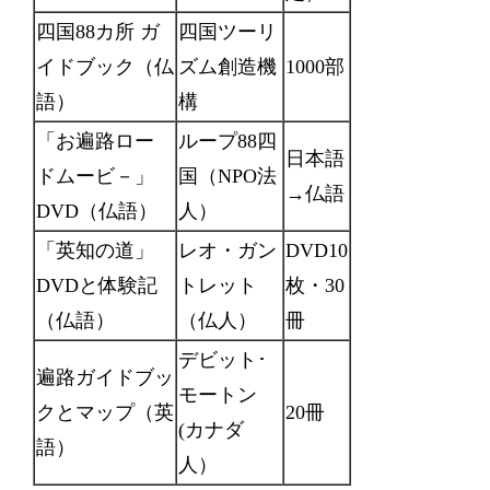
四国88カ所 ガ
四国ツーリ
イドブック（仏
ズム創造機
1000部
語）
構
「お遍路ロー
ループ88四
日本語
ドムービ－」
国（NPO法
→仏語
DVD（仏語）
人）
「英知の道」
レオ・ガン
DVD10
DVDと体験記
トレット
枚・30
（仏語）
（仏人）
冊
デビット･
遍路ガイドブッ
モートン
クとマップ（英
20冊
(カナダ
語）
人）