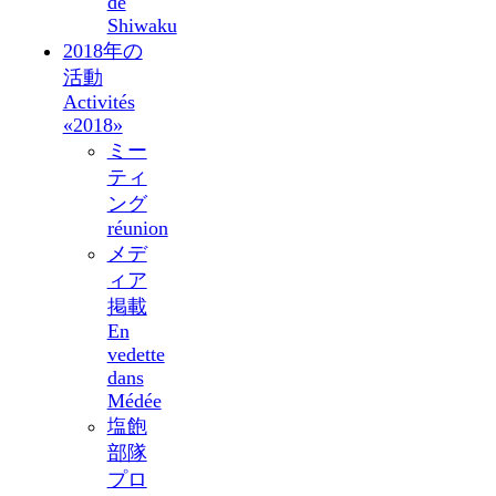
de
Shiwaku
2018年の
活動
Activités
«2018»
ミー
ティ
ング
réunion
メデ
ィア
掲載
En
vedette
dans
Médée
塩飽
部隊
プロ