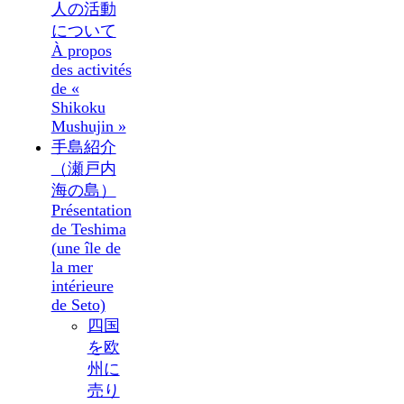
人の活動
について
À propos
des activités
de «
Shikoku
Mushujin »
手島紹介
（瀬戸内
海の島）
Présentation
de Teshima
(une île de
la mer
intérieure
de Seto)
四国
を欧
州に
売り