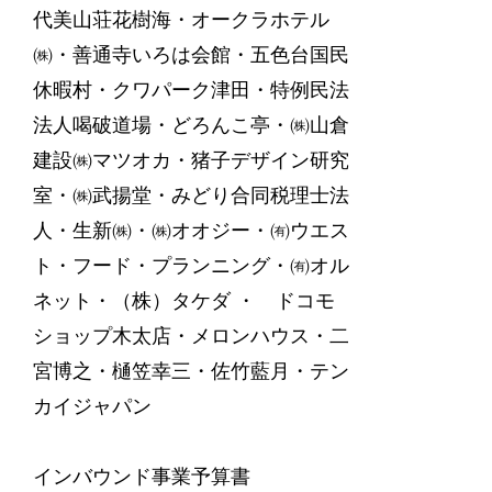
代美山荘花樹海・オークラホテル
㈱・善通寺いろは会館・五色台国民
休暇村・クワパーク津田・特例民法
法人喝破道場・どろんこ亭・㈱山倉
建設㈱マツオカ・猪子デザイン研究
室・㈱武揚堂・みどり合同税理士法
人・生新㈱・㈱オオジー・㈲ウエス
ト・フード・プランニング・㈲オル
ネット・（株）タケダ ・ ドコモ
ショップ木太店・メロンハウス・二
宮博之・樋笠幸三・佐竹藍月・テン
カイジャパン
インバウンド事業予算書