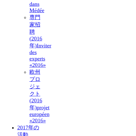
dans
Médée
専門
家招
聘
(2016
年)
Inviter
des
experts
«2016»
欧州
プロ
ジェ
クト
(2016
年)
projet
européen
«2016»
2017年の
活動