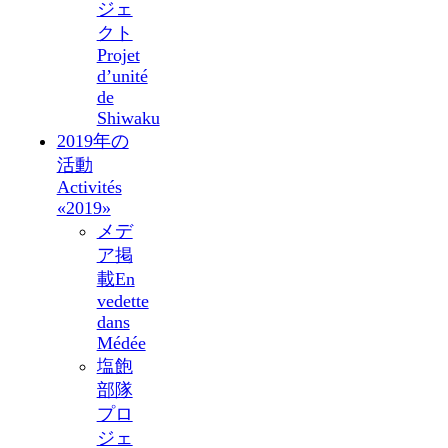
ジェ
クト
Projet
d’unité
de
Shiwaku
2019年の
活動
Activités
«2019»
メデ
ア掲
載
En
vedette
dans
Médée
塩飽
部隊
プロ
ジェ