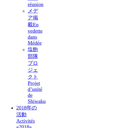
réunion
メデ
ア掲
載
En
vedette
dans
Médée
塩飽
部隊
プロ
ジェ
クト
Projet
d’unité
de
Shiwaku
2018年の
活動
Activités
«2018»