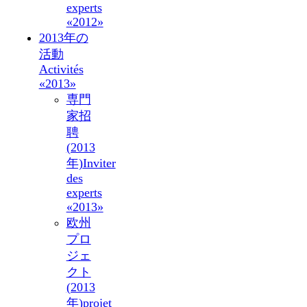
experts
«2012»
2013年の
活動
Activités
«2013»
専門
家招
聘
(2013
年)
Inviter
des
experts
«2013»
欧州
プロ
ジェ
クト
(2013
年)
projet