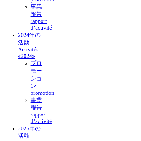
事業
報告
rapport
d’activité
2024年の
活動
Activités
«2024»
プロ
モー
ショ
ン
promotion
事業
報告
rapport
d’activité
2025年の
活動