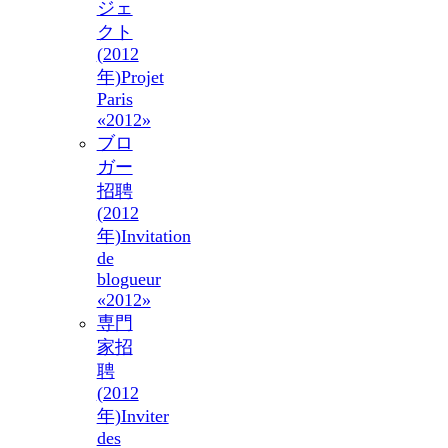
ジェ
クト
(2012
年)
Projet
Paris
«2012»
ブロ
ガー
招聘
(2012
年)
Invitation
de
blogueur
«2012»
専門
家招
聘
(2012
年)
Inviter
des