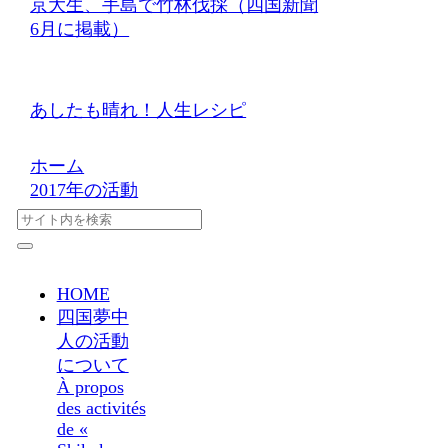
京大生、手島で竹林伐採（四国新聞
6月に掲載）
あしたも晴れ！人生レシピ
ホーム
2017年の活動
HOME
四国夢中
人の活動
について
À propos
des activités
de «