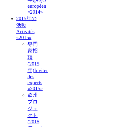
européen
«2014»
2015年の
活動
Activités
«2015»
専門
家招
聘
(2015
年)
Inviter
des
experts
«2015»
欧州
プロ
ジェ
クト
(2015