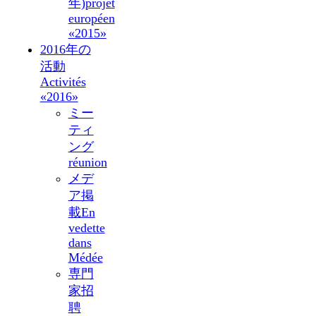
年)
projet
européen
«2015»
2016年の
活動
Activités
«2016»
ミー
ティ
ング
réunion
メデ
ア掲
載
En
vedette
dans
Médée
専門
家招
聘