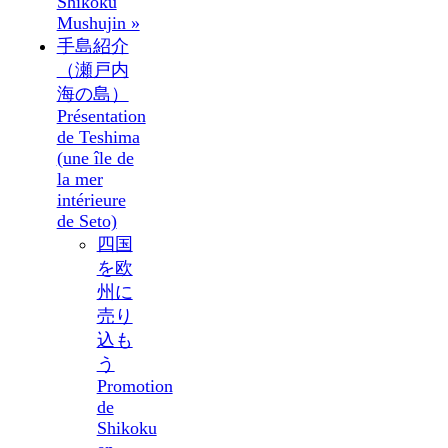
Shikoku
Mushujin »
手島紹介
（瀬戸内
海の島）
Présentation
de Teshima
(une île de
la mer
intérieure
de Seto)
四国
を欧
州に
売り
込も
う
Promotion
de
Shikoku