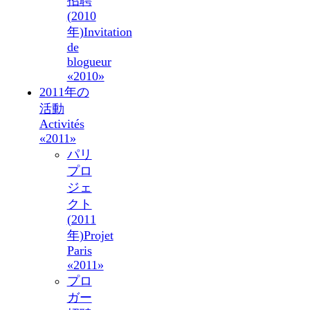
招聘
(2010
年)
Invitation
de
blogueur
«2010»
2011年の
活動
Activités
«2011»
パリ
プロ
ジェ
クト
(2011
年)
Projet
Paris
«2011»
プロ
ガー