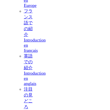
en
Europe
フラ
ンス
語で
の紹
介
Introduction
en
français
英語
での
紹介
Introduction
en
anglais
注目
の見
どこ
ろ