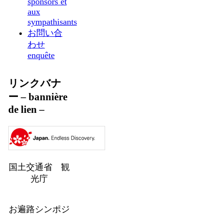
sponsors et
aux
sympathisants
お問い合
わせ
enquête
リンクバナ
ー – bannière
de lien –
国土交通省 観
光庁
お遍路シンポジ