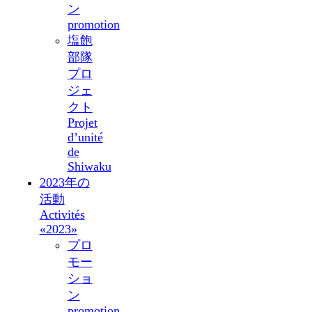
ン
promotion
塩飽
部隊
プロ
ジェ
クト
Projet
d’unité
de
Shiwaku
2023年の
活動
Activités
«2023»
プロ
モー
ショ
ン
promotion