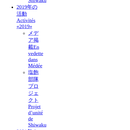
Shiwaku
2019年の
活動
Activités
«2019»
メデ
ア掲
載
En
vedette
dans
Médée
塩飽
部隊
プロ
ジェ
クト
Projet
d’unité
de
Shiwaku