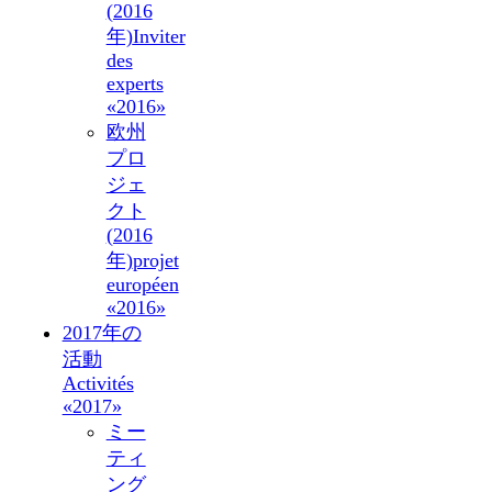
(2016
年)
Inviter
des
experts
«2016»
欧州
プロ
ジェ
クト
(2016
年)
projet
européen
«2016»
2017年の
活動
Activités
«2017»
ミー
ティ
ング