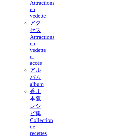
Attractions
en
vedette
アク
セス
Attractions
en
vedette
et
accès
アル
バム
album
香川
本鷹
レシ
ピ集
Collection
de
recettes