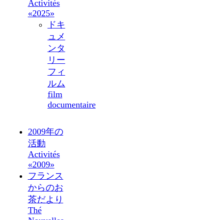
Activités
«2025»
ドキ
ュメ
ンタ
リー
フィ
ルム
film
documentaire
2009年の
活動
Activités
«2009»
フランス
からのお
茶だより
Thé