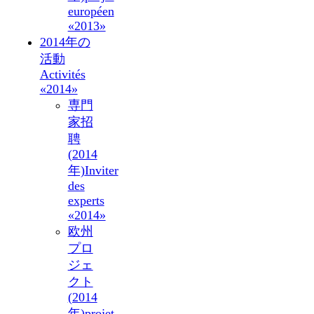
européen
«2013»
2014年の
活動
Activités
«2014»
専門
家招
聘
(2014
年)
Inviter
des
experts
«2014»
欧州
プロ
ジェ
クト
(2014
年)
projet