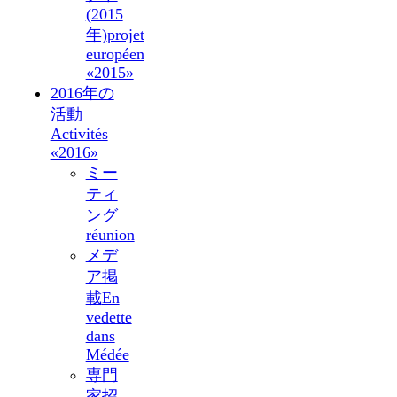
(2015
年)
projet
européen
«2015»
2016年の
活動
Activités
«2016»
ミー
ティ
ング
réunion
メデ
ア掲
載
En
vedette
dans
Médée
専門
家招