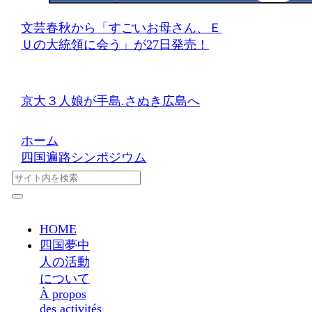
文芸春秋から「すごいお母さん、Ｅ
Ｕの大統領に会う」が27日発売！
京大３人娘が手島.さぬき広島へ
ホーム
四国遍路シンポジウム
HOME
四国夢中
人の活動
について
À propos
des activités