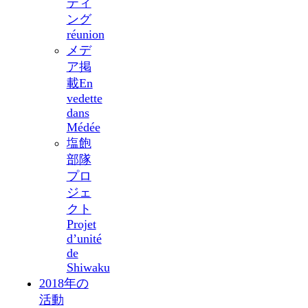
ティ
ング
réunion
メデ
ア掲
載
En
vedette
dans
Médée
塩飽
部隊
プロ
ジェ
クト
Projet
d’unité
de
Shiwaku
2018年の
活動