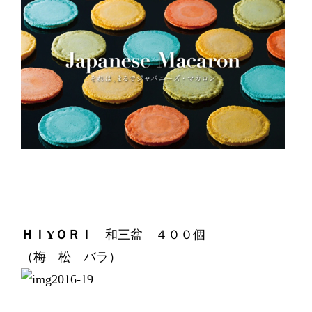
ＨＩYＯＲＩ
和三盆 ４００個
（梅 松 バラ）