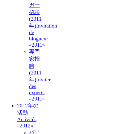
ガー
招聘
(2011
年)
Invitation
de
blogueur
«2011»
専門
家招
聘
(2011
年)
Inviter
des
experts
«2011»
2012年の
活動
Activités
«2012»
パリ