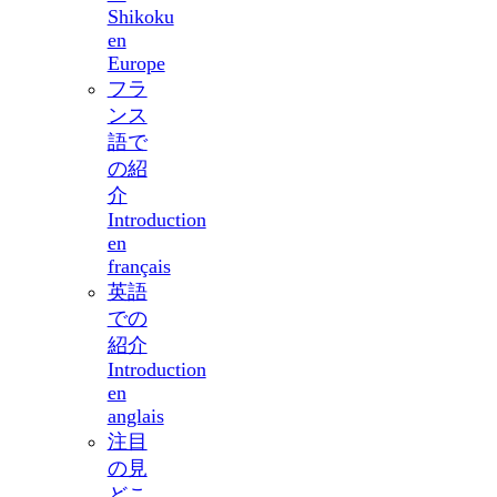
Shikoku
en
Europe
フラ
ンス
語で
の紹
介
Introduction
en
français
英語
での
紹介
Introduction
en
anglais
注目
の見
どこ