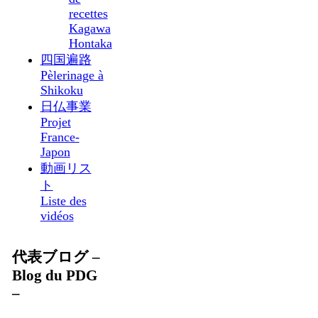
recettes
Kagawa
Hontaka
四国遍路
Pèlerinage à
Shikoku
日仏事業
Projet
France-
Japon
動画リス
ト
Liste des
vidéos
代表ブログ –
Blog du PDG
–