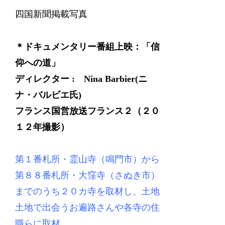
四国新聞掲載写真
＊ドキュメンタリー番組上映：「信
仰への道」
ディレクター : Nina Barbier(ニ
ナ・バルビエ氏)
フランス国営放送フランス２（２０
１２年撮影）
第１番札所・霊山寺（鳴門市）から
第８８番札所・大窪寺（さぬき市）
までのうち２０カ寺を取材し、土地
土地で出会うお遍路さんや各寺の住
職らに取材