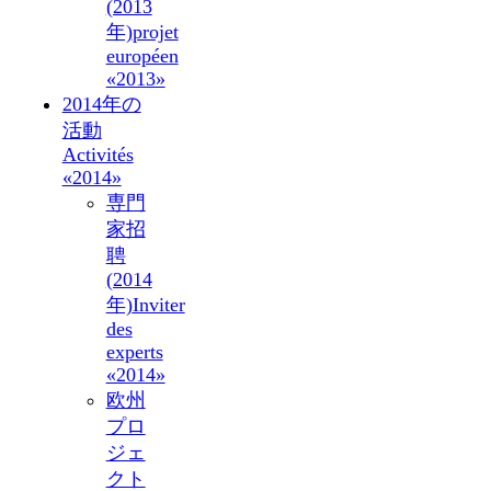
(2013
年)
projet
européen
«2013»
2014年の
活動
Activités
«2014»
専門
家招
聘
(2014
年)
Inviter
des
experts
«2014»
欧州
プロ
ジェ
クト