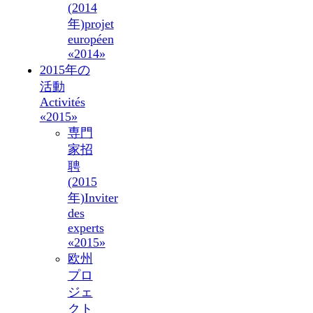
(2014
年)
projet
européen
«2014»
2015年の
活動
Activités
«2015»
専門
家招
聘
(2015
年)
Inviter
des
experts
«2015»
欧州
プロ
ジェ
クト