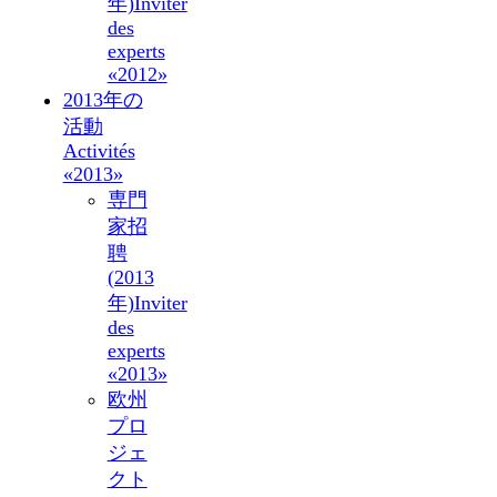
年)
Inviter
des
experts
«2012»
2013年の
活動
Activités
«2013»
専門
家招
聘
(2013
年)
Inviter
des
experts
«2013»
欧州
プロ
ジェ
クト