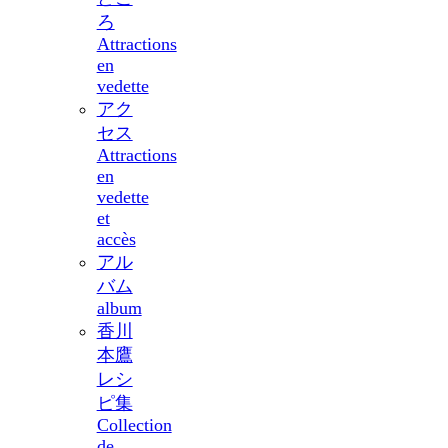
ろ
Attractions
en
vedette
アク
セス
Attractions
en
vedette
et
accès
アル
バム
album
香川
本鷹
レシ
ピ集
Collection
de