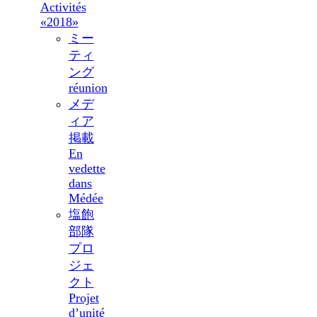
Activités
«2018»
ミー
ティ
ング
réunion
メデ
ィア
掲載
En
vedette
dans
Médée
塩飽
部隊
プロ
ジェ
クト
Projet
d’unité