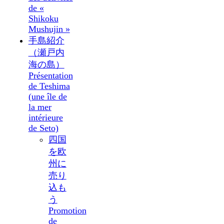
de «
Shikoku
Mushujin »
手島紹介
（瀬戸内
海の島）
Présentation
de Teshima
(une île de
la mer
intérieure
de Seto)
四国
を欧
州に
売り
込も
う
Promotion
de