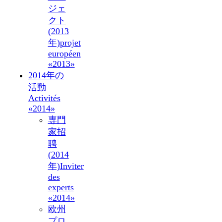
ジェ
クト
(2013
年)
projet
européen
«2013»
2014年の
活動
Activités
«2014»
専門
家招
聘
(2014
年)
Inviter
des
experts
«2014»
欧州
プロ