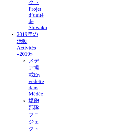
クト
Projet
d’unité
de
Shiwaku
2019年の
活動
Activités
«2019»
メデ
ア掲
載
En
vedette
dans
Médée
塩飽
部隊
プロ
ジェ
クト