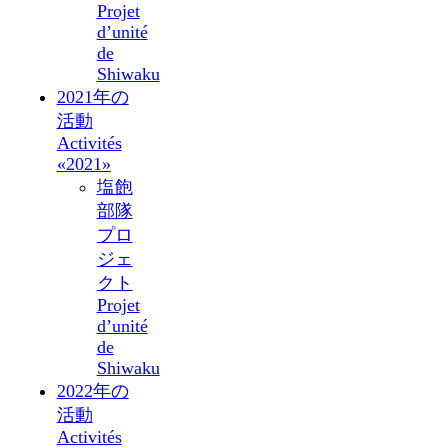
Projet
d’unité
de
Shiwaku
2021年の
活動
Activités
«2021»
塩飽
部隊
プロ
ジェ
クト
Projet
d’unité
de
Shiwaku
2022年の
活動
Activités