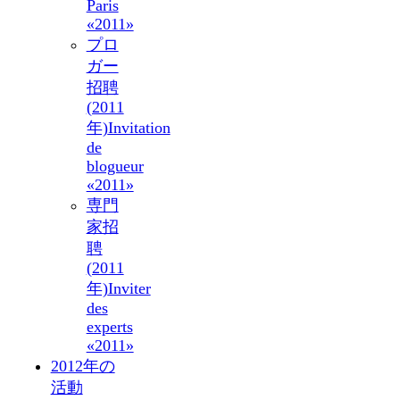
Paris
«2011»
プロ
ガー
招聘
(2011
年)
Invitation
de
blogueur
«2011»
専門
家招
聘
(2011
年)
Inviter
des
experts
«2011»
2012年の
活動