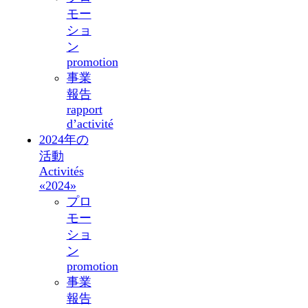
モー
ショ
ン
promotion
事業
報告
rapport
d’activité
2024年の
活動
Activités
«2024»
プロ
モー
ショ
ン
promotion
事業
報告