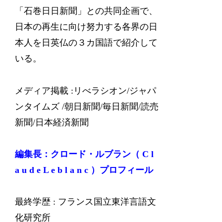
「石巻日日新聞」との共同企画で、
日本の再生に向け努力する各界の日
本人を日英仏の３カ国語で紹介して
いる。
メディア掲載 :リべラシオン/ジャパ
ンタイムズ /朝日新聞/毎日新聞/読売
新聞/日本経済新聞
編集長：クロード・ルブラン（ C l
a u d e L e b l a n c ）プロフィール
最終学歴 : フランス国立東洋言語文
化研究所