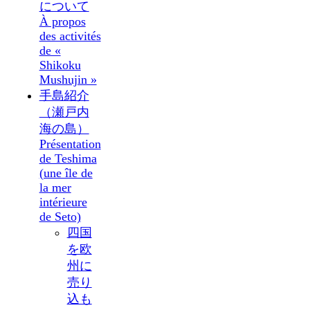
について
À propos
des activités
de «
Shikoku
Mushujin »
手島紹介
（瀬戸内
海の島）
Présentation
de Teshima
(une île de
la mer
intérieure
de Seto)
四国
を欧
州に
売り
込も