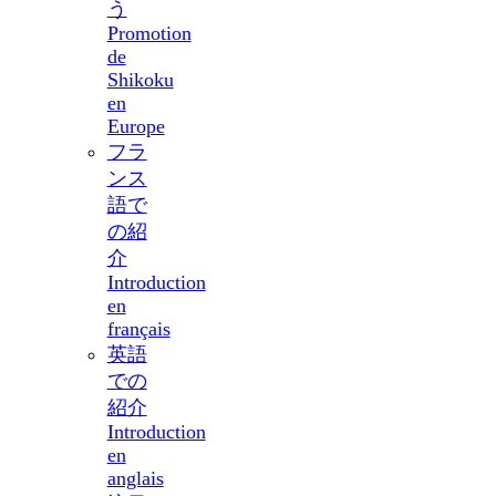
う
Promotion
de
Shikoku
en
Europe
フラ
ンス
語で
の紹
介
Introduction
en
français
英語
での
紹介
Introduction
en
anglais