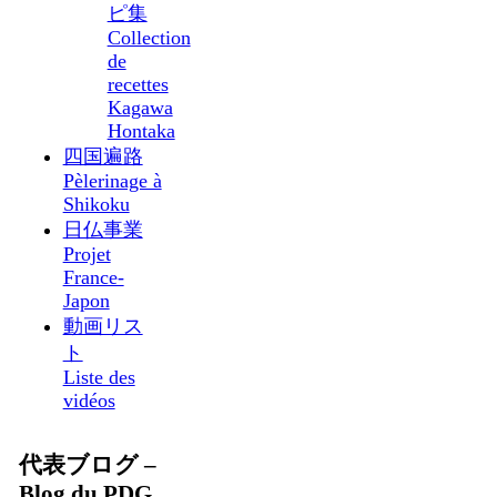
ピ集
Collection
de
recettes
Kagawa
Hontaka
四国遍路
Pèlerinage à
Shikoku
日仏事業
Projet
France-
Japon
動画リス
ト
Liste des
vidéos
代表ブログ –
Blog du PDG