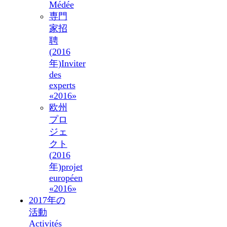
Médée
専門
家招
聘
(2016
年)
Inviter
des
experts
«2016»
欧州
プロ
ジェ
クト
(2016
年)
projet
européen
«2016»
2017年の
活動
Activités