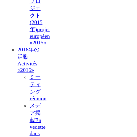
プロ
ジェ
クト
(2015
年)
projet
européen
«2015»
2016年の
活動
Activités
«2016»
ミー
ティ
ング
réunion
メデ
ア掲
載
En
vedette
dans