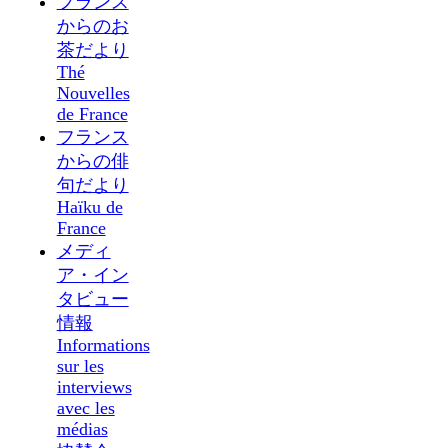
フランス
からのお
茶だより
Thé
Nouvelles
de France
フランス
からの俳
句だより
Haïku de
France
メディ
ア・イン
タビュー
情報
Informations
sur les
interviews
avec les
médias