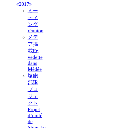
«2017»
ミー
ティ
ング
réunion
メデ
ア掲
載
En
vedette
dans
Médée
塩飽
部隊
プロ
ジェ
クト
Projet
d’unité
de
Shiwaku