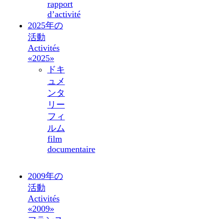
rapport
d’activité
2025年の
活動
Activités
«2025»
ドキ
ュメ
ンタ
リー
フィ
ルム
film
documentaire
2009年の
活動
Activités
«2009»