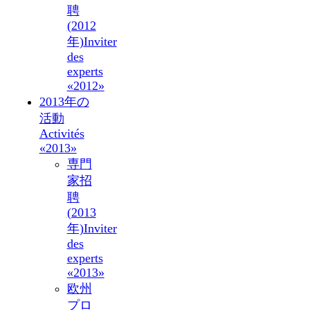
聘
(2012
年)
Inviter
des
experts
«2012»
2013年の
活動
Activités
«2013»
専門
家招
聘
(2013
年)
Inviter
des
experts
«2013»
欧州
プロ