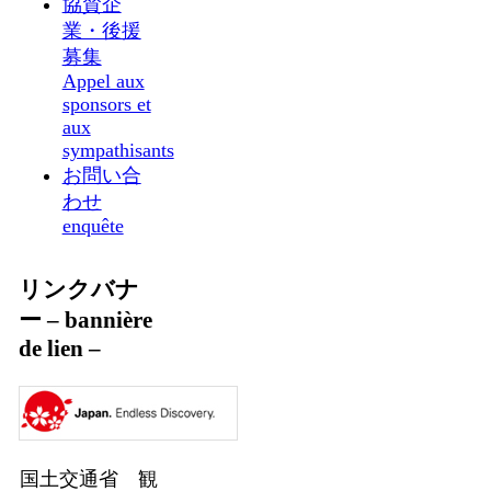
協賛企
業・後援
募集
Appel aux
sponsors et
aux
sympathisants
お問い合
わせ
enquête
リンクバナ
ー – bannière
de lien –
国土交通省 観