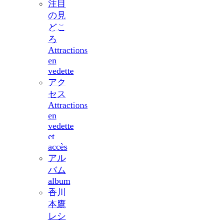
注目
の見
どこ
ろ
Attractions
en
vedette
アク
セス
Attractions
en
vedette
et
accès
アル
バム
album
香川
本鷹
レシ