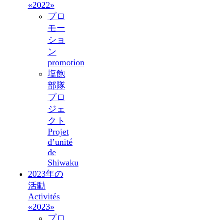
«2022»
プロ
モー
ショ
ン
promotion
塩飽
部隊
プロ
ジェ
クト
Projet
d’unité
de
Shiwaku
2023年の
活動
Activités
«2023»
プロ