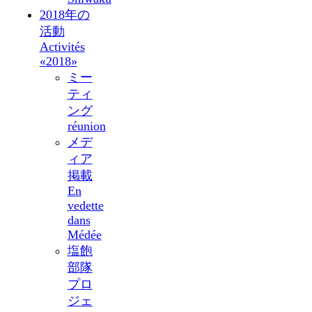
2018年の
活動
Activités
«2018»
ミー
ティ
ング
réunion
メデ
ィア
掲載
En
vedette
dans
Médée
塩飽
部隊
プロ
ジェ