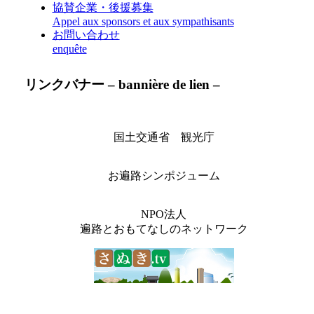
協賛企業・後援募集
Appel aux sponsors et aux sympathisants
お問い合わせ
enquête
リンクバナー – bannière de lien –
国土交通省 観光庁
お遍路シンポジューム
NPO法人
遍路とおもてなしのネットワーク