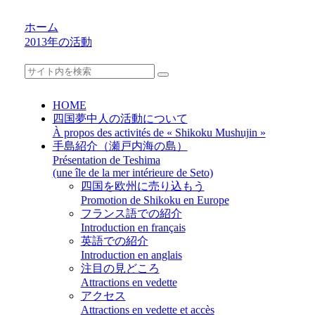
ホーム
2013年の活動
HOME
四国夢中人の活動について
À propos des activités de « Shikoku Mushujin »
手島紹介（瀬戸内海の島）
Présentation de Teshima
(une île de la mer intérieure de Seto)
四国を欧州に売り込もう
Promotion de Shikoku en Europe
フランス語での紹介
Introduction en français
英語での紹介
Introduction en anglais
注目の見どころ
Attractions en vedette
アクセス
Attractions en vedette et accès