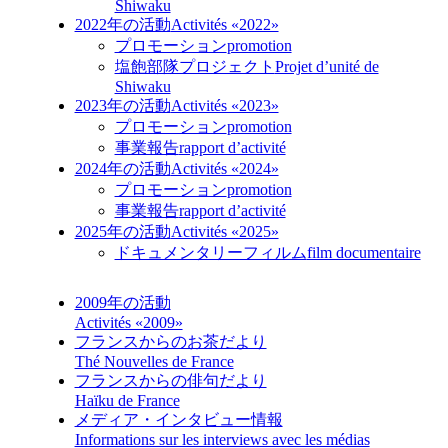
Shiwaku
2022年の活動
Activités «2022»
プロモーション
promotion
塩飽部隊プロジェクト
Projet d’unité de
Shiwaku
2023年の活動
Activités «2023»
プロモーション
promotion
事業報告
rapport d’activité
2024年の活動
Activités «2024»
プロモーション
promotion
事業報告
rapport d’activité
2025年の活動
Activités «2025»
ドキュメンタリーフィルム
film documentaire
2009年の活動
Activités «2009»
フランスからのお茶だより
Thé Nouvelles de France
フランスからの俳句だより
Haïku de France
メディア・インタビュー情報
Informations sur les interviews avec les médias