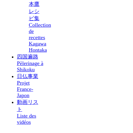
本鷹
レシ
ピ集
Collection
de
recettes
Kagawa
Hontaka
四国遍路
Pèlerinage à
Shikoku
日仏事業
Projet
France-
Japon
動画リス
ト
Liste des
vidéos