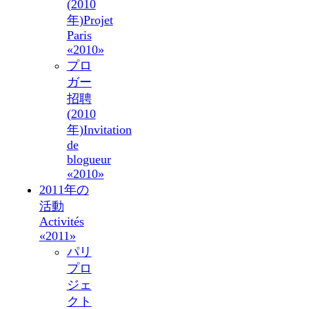
(2010
年)
Projet
Paris
«2010»
プロ
ガー
招聘
(2010
年)
Invitation
de
blogueur
«2010»
2011年の
活動
Activités
«2011»
パリ
プロ
ジェ
クト