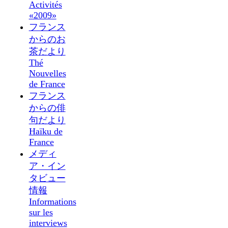
Activités
«2009»
フランス
からのお
茶だより
Thé
Nouvelles
de France
フランス
からの俳
句だより
Haïku de
France
メディ
ア・イン
タビュー
情報
Informations
sur les
interviews