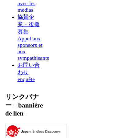
avec les
médias
協賛企
業・後援
募集
Appel aux
sponsors et
aux
sympathisants
お問い合
わせ
enquête
リンクバナ
ー – bannière
de lien –