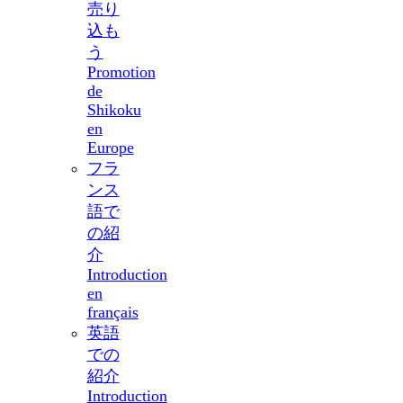
売り
込も
う
Promotion
de
Shikoku
en
Europe
フラ
ンス
語で
の紹
介
Introduction
en
français
英語
での
紹介
Introduction