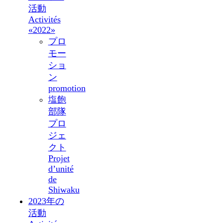
活動
Activités
«2022»
プロ
モー
ショ
ン
promotion
塩飽
部隊
プロ
ジェ
クト
Projet
d’unité
de
Shiwaku
2023年の
活動