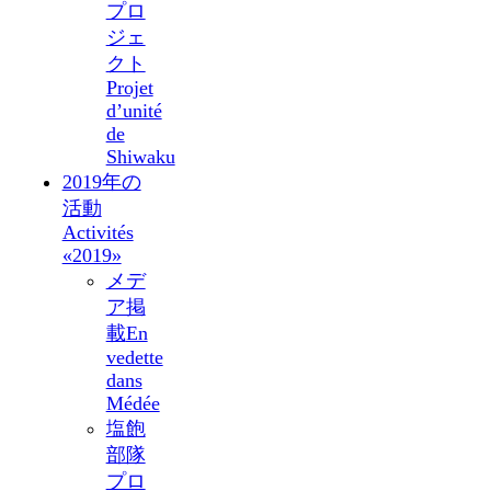
プロ
ジェ
クト
Projet
d’unité
de
Shiwaku
2019年の
活動
Activités
«2019»
メデ
ア掲
載
En
vedette
dans
Médée
塩飽
部隊
プロ