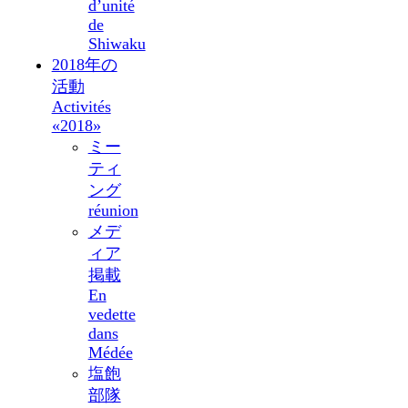
d’unité
de
Shiwaku
2018年の
活動
Activités
«2018»
ミー
ティ
ング
réunion
メデ
ィア
掲載
En
vedette
dans
Médée
塩飽
部隊