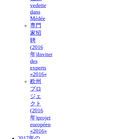
vedette
dans
Médée
専門
家招
聘
(2016
年)
Inviter
des
experts
«2016»
欧州
プロ
ジェ
クト
(2016
年)
projet
européen
«2016»
2017年の