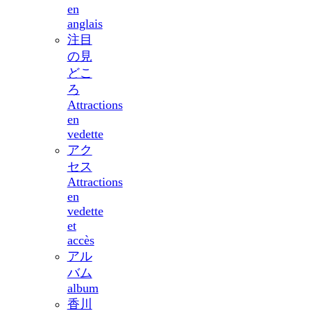
en
anglais
注目
の見
どこ
ろ
Attractions
en
vedette
アク
セス
Attractions
en
vedette
et
accès
アル
バム
album
香川