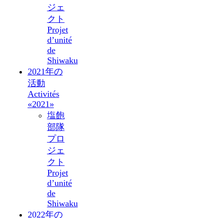
ジェ
クト
Projet
d’unité
de
Shiwaku
2021年の
活動
Activités
«2021»
塩飽
部隊
プロ
ジェ
クト
Projet
d’unité
de
Shiwaku
2022年の