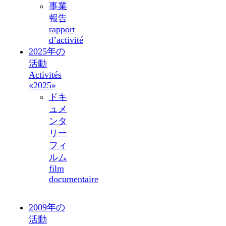
事業
報告
rapport
d’activité
2025年の
活動
Activités
«2025»
ドキ
ュメ
ンタ
リー
フィ
ルム
film
documentaire
2009年の
活動