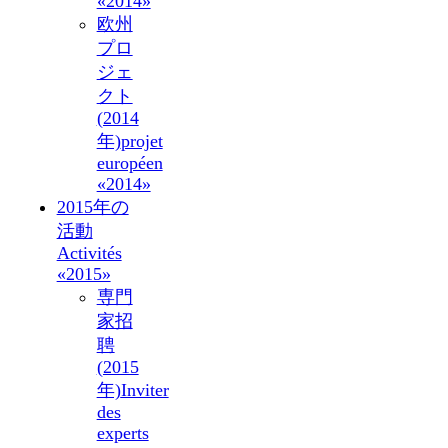
«2014»
欧州
プロ
ジェ
クト
(2014
年)
projet
européen
«2014»
2015年の
活動
Activités
«2015»
専門
家招
聘
(2015
年)
Inviter
des
experts