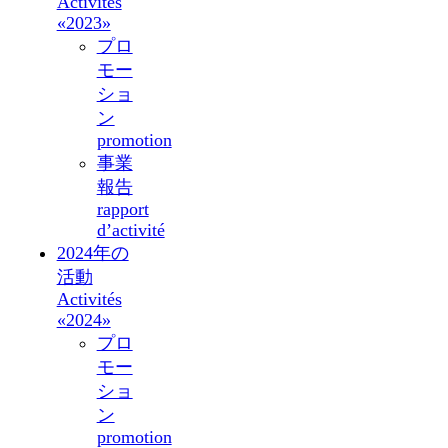
Activités
«2023»
プロ
モー
ショ
ン
promotion
事業
報告
rapport
d’activité
2024年の
活動
Activités
«2024»
プロ
モー
ショ
ン
promotion