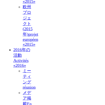
«2015»
欧州
プロ
ジェ
クト
(2015
年)
projet
européen
«2015»
2016年の
活動
Activités
«2016»
ミー
ティ
ング
réunion
メデ
ア掲
載
En