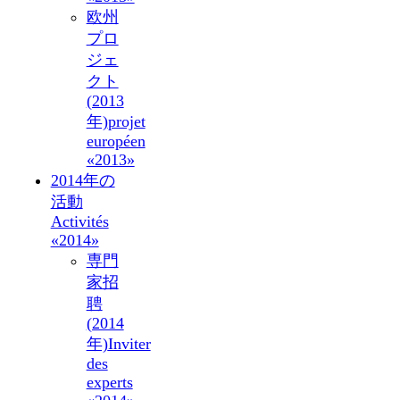
欧州
プロ
ジェ
クト
(2013
年)
projet
européen
«2013»
2014年の
活動
Activités
«2014»
専門
家招
聘
(2014
年)
Inviter
des
experts