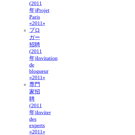
(2011
年)
Projet
Paris
«2011»
プロ
ガー
招聘
(2011
年)
Invitation
de
blogueur
«2011»
専門
家招
聘
(2011
年)
Inviter
des
experts
«2011»