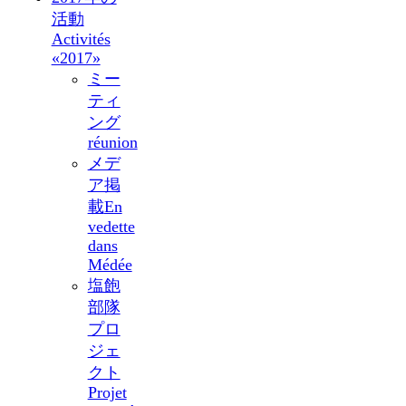
活動
Activités
«2017»
ミー
ティ
ング
réunion
メデ
ア掲
載
En
vedette
dans
Médée
塩飽
部隊
プロ
ジェ
クト
Projet